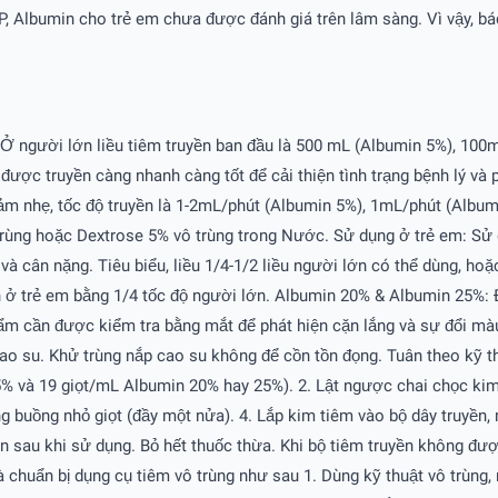
, Albumin cho trẻ em chưa được đánh giá trên lâm sàng. Vì vậy, bá
 Ở người lớn liều tiêm truyền ban đầu là 500 mL (Albumin 5%), 100mL
ược truyền càng nhanh càng tốt để cải thiện tình trạng bệnh lý và ph
m nhẹ, tốc độ truyền là 1-2mL/phút (Albumin 5%), 1mL/phút (Album
vô trùng hoặc Dextrose 5% vô trùng trong Nước. Sử dụng ở trẻ em:
ý và cân nặng. Tiêu biểu, liều 1/4-1/2 liều người lớn có thể dùng, h
 trẻ em bằng 1/4 tốc độ người lớn. Albumin 20% & Albumin 25%: Ðối 
hẩm cần được kiểm tra bằng mắt để phát hiện cặn lắng và sự đổi mà
cao su. Khử trùng nắp cao su không để cồn tồn đọng. Tuân theo kỹ t
% và 19 giọt/mL Albumin 20% hay 25%). 2. Lật ngược chai chọc kim
g buồng nhỏ giọt (đầy một nửa). 4. Lắp kim tiêm vào bộ dây truyền,
yền sau khi sử dụng. Bỏ hết thuốc thừa. Khi bộ tiêm truyền không đư
 chuẩn bị dụng cụ tiêm vô trùng như sau 1. Dùng kỹ thuật vô trùng,