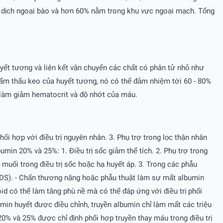
ở dịch ngoại bào và hơn 60% nằm trong khu vực ngoại mạch. Tổng
uyết tương và liên kết vận chuyển các chất có phân tử nhỏ như
 thẩm thấu keo của huyết tương, nó có thể đảm nhiệm tới 60 - 80%
ể làm giảm hematocrit và độ nhớt của máu.
hối hợp với điều trị nguyên nhân. 3. Phụ trợ trong lọc thận nhân
min 20% và 25%: 1. Ðiều trị sốc giảm thể tích. 2. Phụ trợ trong
muối trong điều trị sốc hoặc hạ huyết áp. 3. Trong các phẫu
(ARDS). - Chấn thương nặng hoặc phẫu thuật làm sự mất albumin
id có thể làm tăng phù nề mà có thể đáp ứng với điều trị phối
umin huyết được điều chỉnh, truyền albumin chỉ làm mất các triệu
0% và 25% được chỉ định phối hợp truyền thay máu trong điều trị