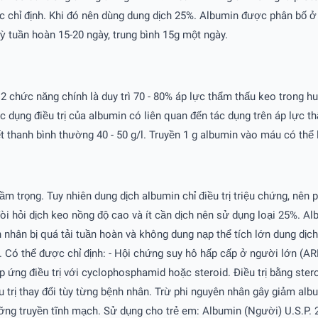
c chỉ định. Khi đó nên dùng dung dịch 25%. Albumin được phân bố 
 tuần hoàn 15-20 ngày, trung bình 15g một ngày.
 2 chức năng chính là duy trì 70 - 80% áp lực thẩm thấu keo trong h
ác dụng điều trị của albumin có liên quan đến tác dụng trên áp lực
t thanh bình thường 40 - 50 g/l. Truyền 1 g albumin vào máu có th
m trọng. Tuy nhiên dung dịch albumin chỉ điều trị triệu chứng, nên p
i hỏi dịch keo nồng độ cao và ít cần dịch nên sử dụng loại 25%. Albu
nhân bị quá tải tuần hoàn và không dung nạp thể tích lớn dung dịch 
i ưu. Có thể được chỉ định: - Hội chứng suy hô hấp cấp ở người lớn 
ứng điều trị với cyclophosphamid hoặc steroid. Ðiều trị bằng stero
u trị thay đổi tùy từng bệnh nhân. Trừ phi nguyên nhân gây giảm alb
ỡng truyền tĩnh mạch. Sử dụng cho trẻ em: Albumin (Người) U.S.P. 2