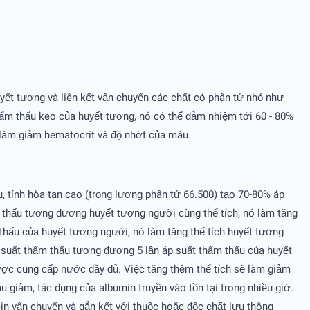
uyết tương và liên kết vận chuyển các chất có phân tử nhỏ như
 thẩm thấu keo của huyết tương, nó có thể đảm nhiệm tới 60 - 80%
ể làm giảm hematocrit và độ nhớt của máu.
, tính hòa tan cao (trọng lượng phân tử 66.500) tạo 70-80% áp
m thấu tương đương huyết tương người cùng thể tích, nó làm tăng
thấu của huyết tương người, nó làm tăng thể tích huyết tương
 suất thẩm thấu tương đương 5 lần áp suất thẩm thấu của huyết
được cung cấp nước đầy đủ. Việc tăng thêm thể tích sẽ làm giảm
u giảm, tác dụng của albumin truyền vào tồn tại trong nhiều giờ.
in vận chuyển và gắn kết với thuốc hoặc độc chất lưu thông