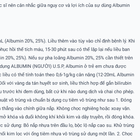
c sĩ nên cân nhắc giữa nguy cơ và lợi ích của sự dùng Albumin
 (Albumin 20%, 25%). Liều thêm vào tùy vào chỉ định bệnh lý. Khi
ục hồi thể tích máu, 15-30 phút sau có thể lặp lại nếu liều ban
in 20%, 25%). Nếu sự pha loãng Albumin 20%, 25% cần thiết trên
 Sử dụng ALBUMIN (NGƯỜI) U.S.P, Albumin ở trẻ em chưa được
oặc liều có thể tính toán theo 0,6-1g/kg cân nặng (12-20mL Albumin
với vàng da tán huyết sơ sinh, liều thích hợp để gắn bilirubin
u trước khi đem dùng, bất cứ khi nào dung dịch và chai cho phép.
huật vô trùng và chuẩn bị dụng cụ tiêm vô trùng như sau 1. Ðóng
 thẳng vào chính giữa nắp. Không chọc nghiêng hoặc xoay vặn.
 mở khóa và đuổi không khí khỏi kim và dây truyền, rồi đóng khóa.
ợc sử dụng: Bỏ nắp nhựa trên đầu lọ, bộc lộ nắp cao su. Khử trùng
 nối kim lọc với ống tiêm nhựa vô trùng sử dụng một lần. 2. Chọc