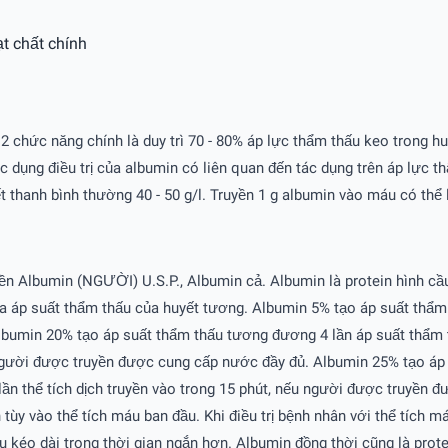
t chất chính
 2 chức năng chính là duy trì 70 - 80% áp lực thẩm thấu keo trong h
ác dụng điều trị của albumin có liên quan đến tác dụng trên áp lực
t thanh bình thường 40 - 50 g/l. Truyền 1 g albumin vào máu có th
ền Albumin (NGƯỜI) U.S.P., Albumin cả. Albumin là protein hình cầu
 hòa áp suất thẩm thấu của huyết tương. Albumin 5% tạo áp suất thẩ
 Albumin 20% tạo áp suất thẩm thấu tương đương 4 lần áp suất thẩm 
u người được truyền được cung cấp nước đầy đủ. Albumin 25% tạo áp
ần thể tích dịch truyền vào trong 15 phút, nếu người được truyền 
tùy vào thể tích máu ban đầu. Khi điều trị bệnh nhân với thể tích má
 kéo dài trong thời gian ngắn hơn. Albumin đồng thời cũng là prote