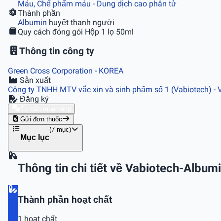
Máu, Chế phẩm máu - Dung dịch cao phân tử
Thành phần
Albumin
huyết thanh người
Quy cách đóng gói
Hộp 1 lọ 50ml
Thông tin công ty
Green Cross Corporation
- KOREA
Sản xuất
Công ty TNHH MTV vắc xin và sinh phẩm số 1 (Vabiotech)
-
Đăng ký
Tư vấn mua hàng
Gửi đơn thuốc
(7 mục)
Mục lục
Thông tin chi tiết về Vabiotech-Album
Thành phần hoạt chất
1 hoạt chất