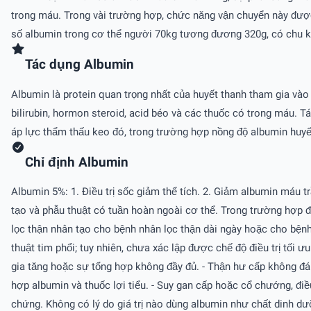
trong máu. Trong vài trường hợp, chức năng vận chuyển này đượ
số albumin trong cơ thể người 70kg tương đương 320g, có chu kỳ
Tác dụng Albumin
Albumin là protein quan trọng nhất của huyết thanh tham gia vào
bilirubin, hormon steroid, acid béo và các thuốc có trong máu. T
áp lực thẩm thấu keo đó, trong trường hợp nồng độ albumin huyế
Chỉ định Albumin
Albumin 5%: 1. Ðiều trị sốc giảm thể tích. 2. Giảm albumin máu trầ
tạo và phẫu thuật có tuần hoàn ngoài cơ thể. Trong trường hợp đò
lọc thận nhân tạo cho bệnh nhân lọc thận dài ngày hoặc cho bệnh 
thuật tim phổi; tuy nhiên, chưa xác lập được chế độ điều trị tố
gia tăng hoặc sự tổng hợp không đầy đủ. - Thận hư cấp không đáp 
hợp albumin và thuốc lợi tiểu. - Suy gan cấp hoặc cổ chướng, điề
chứng. Không có lý do giá trị nào dùng albumin như chất dinh dư