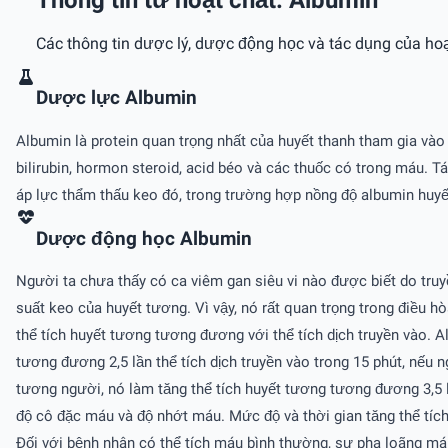
Các thông tin dược lý, dược động học và tác dụng của hoạ
Dược lực Albumin
Albumin là protein quan trọng nhất của huyết thanh tham gia vào
bilirubin, hormon steroid, acid béo và các thuốc có trong máu. T
áp lực thẩm thấu keo đó, trong trường hợp nồng độ albumin huyế
Dược động học Albumin
Người ta chưa thấy có ca viêm gan siêu vi nào được biết do truy
suất keo của huyết tương. Vì vậy, nó rất quan trọng trong điều
thể tích huyết tương tương đương với thể tích dịch truyền vào.
tương đương 2,5 lần thể tích dịch truyền vào trong 15 phút, nế
tương người, nó làm tăng thể tích huyết tương tương đương 3,5 l
độ cô đặc máu và độ nhớt máu. Mức độ và thời gian tăng thể tích 
Ðối với bệnh nhân có thể tích máu bình thường, sự pha loãng máu