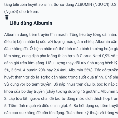
tăng bilirubin huyết sơ sinh. Sự sử dụng ALBUMIN (NGƯỜI) U.S.P
(Người) cho trẻ em.
Liều dùng Albumin
Albumin dùng tiêm truyền tĩnh mạch. Tổng liều tùy từng cá nhân.
điều trị bệnh nhân bị sốc với lượng máu giảm nhiều, Albumin cần đ
đầu không đủ. Ở bệnh nhân có thể tích máu bình thường hoặc giả
lâm sàng, dung dịch pha loãng thích hợp là Clorua Natri 0,9% 
đánh giá trên lâm sàng. Liều lượng thay đổi tùy tình trạng bệnh l
5%, 3-5mL Albumin 20% hay 2,4-4mL Albumin 25%). Tốc độ truyền ở
huyết thanh tự do là 1g/kg cân nặng trong suốt quá trình. Chế p
Sử dụng với bộ tiêm truyền: Bỏ nắp nhựa trên đầu lọ, bộc lộ nắp 
khóa của bộ dây truyền (chảy tương đương 15 giọt/mL Albumin 5
3. Lập tức lật ngược chai để tạo tự động mức dịch thích hợp tron
5. Tiêm tĩnh mạch và điều chỉnh giọt. 6. Bỏ hết dụng cụ tiêm tru
nắp cao su không để cồn tồn đọng. Tuân theo kỹ thuật vô trùng và