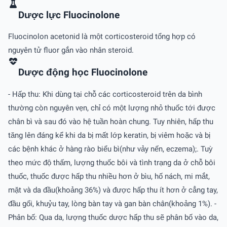
Dược lực Fluocinolone
Fluocinolon acetonid là một corticosteroid tổng hợp có
nguyên tử fluor gắn vào nhân steroid.
Dược động học Fluocinolone
- Hấp thu: Khi dùng tại chỗ các corticosteroid trên da bình
thường còn nguyên vẹn, chỉ có một lượng nhỏ thuốc tới được
chân bì và sau đó vào hệ tuần hoàn chung. Tuy nhiên, hấp thu
tăng lên đáng kể khi da bị mất lớp keratin, bị viêm hoặc và bị
các bệnh khác ở hàng rào biểu bì(như vảy nến, eczema);. Tuỳ
theo mức độ thấm, lượng thuốc bôi và tình trạng da ở chỗ bôi
thuốc, thuốc được hấp thu nhiều hơn ở bìu, hố nách, mi mắt,
mặt và da đầu(khoảng 36%) và được hấp thu ít hơn ở cẳng tay,
đầu gối, khuỷu tay, lòng bàn tay và gan bàn chân(khoảng 1%). -
Phân bố: Qua da, lượng thuốc dược hấp thu sẽ phân bố vào da,