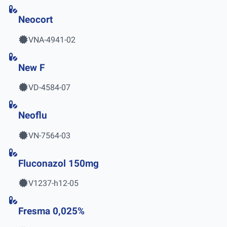
Neocort
VNA-4941-02
New F
VD-4584-07
Neoflu
VN-7564-03
Fluconazol 150mg
V1237-h12-05
Fresma 0,025%