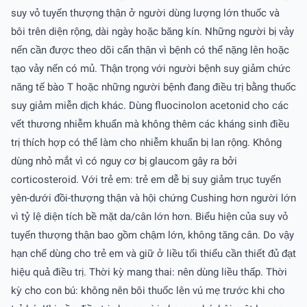
suy vỏ tuyến thượng thận ở người dùng lượng lớn thuốc và
bôi trên diện rộng, dài ngày hoặc băng kín. Những người bị vảy
nến cần được theo dõi cẩn thận vì bệnh có thể nặng lên hoặc
tạo vảy nến có mủ. Thận trọng với người bệnh suy giảm chức
năng tế bào T hoặc những người bệnh đang điều trị bằng thuốc
suy giảm miễn dịch khác. Dùng fluocinolon acetonid cho các
vết thương nhiễm khuẩn mà không thêm các kháng sinh điều
trị thích hợp có thể làm cho nhiễm khuẩn bị lan rộng. Không
dùng nhỏ mắt vì có nguy cơ bị glaucom gây ra bởi
corticosteroid. Với trẻ em: trẻ em dễ bị suy giảm trục tuyến
yên-dưới đồi-thượng thận và hội chứng Cushing hơn người lớn
vì tỷ lệ diện tích bề mặt da/cân lớn hơn. Biểu hiện của suy vỏ
tuyến thượng thận bao gồm chậm lớn, không tăng cân. Do vậy
hạn chế dùng cho trẻ em và giữ ở liều tối thiểu cần thiết đủ đạt
hiệu quả điều trị. Thời kỳ mang thai: nên dùng liều thấp. Thời
kỳ cho con bú: không nên bôi thuốc lên vú mẹ trước khi cho