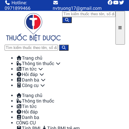
Hotline:
0971899466
nvtruong17@gmail.com
Trang chủ
Thông tin thuốc
Tin tức
Hỏi đáp
Danh bạ
Công cụ
Trang chủ
Thông tin thuốc
Tin tức
Hỏi đáp
Danh bạ
CÔNG CỤ
Tính BMI
Tính BMI trẻ em