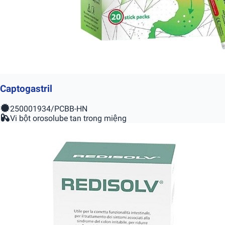
Captogastril
250001934/PCBB-HN
Vi bột orosolube tan trong miệng