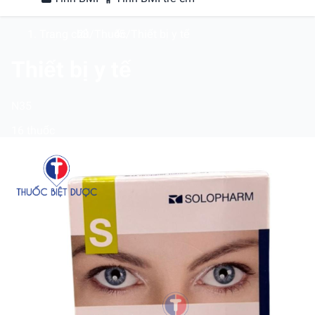
Trang chủ
/
Thuốc
/
Thiết bị y tế
Thiết bị y tế
N35
16 thuốc