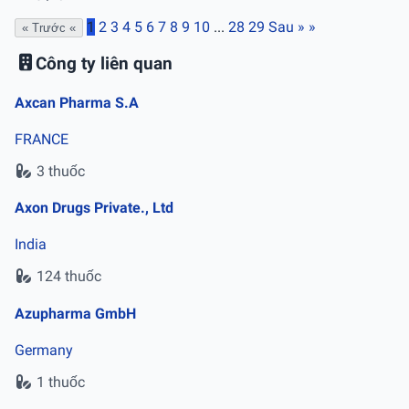
1
2
3
4
5
6
7
8
9
10
...
28
29
Sau »
»
« Trước
«
Công ty liên quan
Axcan Pharma S.A
FRANCE
3 thuốc
Axon Drugs Private., Ltd
India
124 thuốc
Azupharma GmbH
Germany
1 thuốc