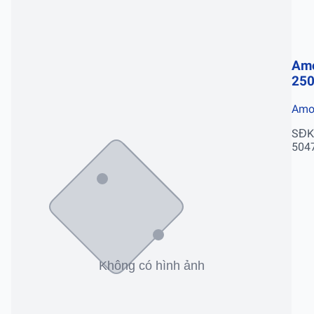
Amo
25
Amox
SĐK
504