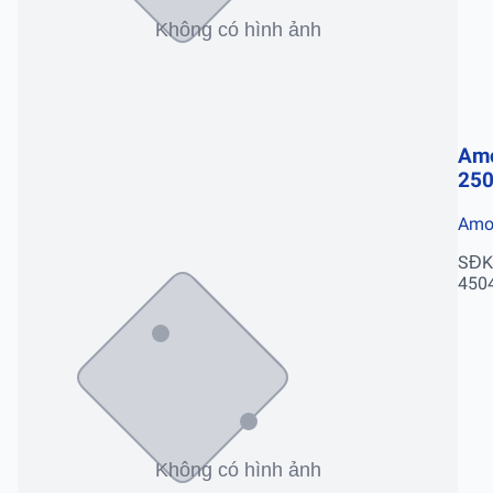
Amo
25
Amox
SĐK
450