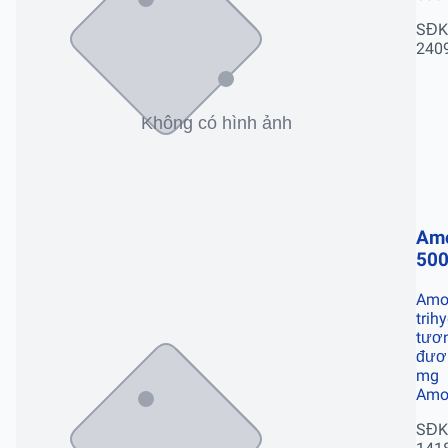
SĐK
240
Amo
50
Amox
trih
tươ
đươ
mg
Amox
SĐK