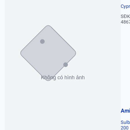
Cypr
SĐK
486
Am
Sulb
200