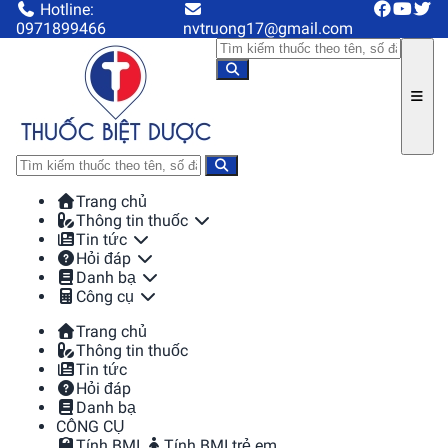
Hotline:
0971899466
nvtruong17@gmail.com
Trang chủ
Thông tin thuốc
Tin tức
Hỏi đáp
Danh bạ
Công cụ
Trang chủ
Thông tin thuốc
Tin tức
Hỏi đáp
Danh bạ
CÔNG CỤ
Tính BMI
Tính BMI trẻ em