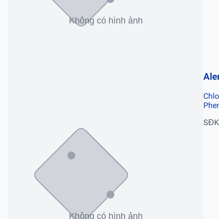
Ale
Chlo
Phe
SĐK