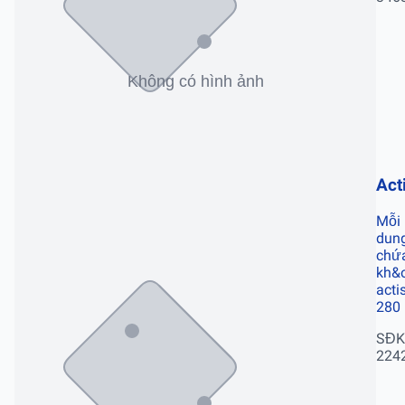
Act
Mỗi
dung
chứ
kh&o
acti
280
SĐK
224