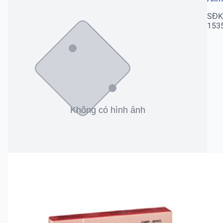
SĐK
153