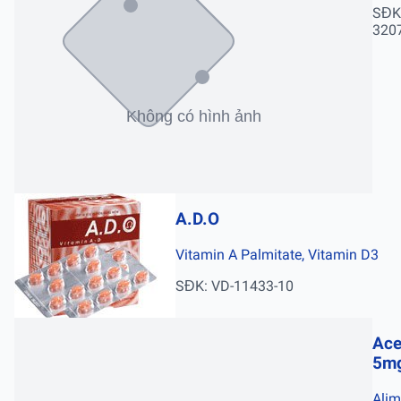
SĐK
320
A.D.O
Vitamin A Palmitate, Vitamin D3
SĐK: VD-11433-10
Ace
5m
Ali