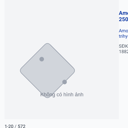
Amo
25
Amox
trih
SĐK
188
1-20
/
572