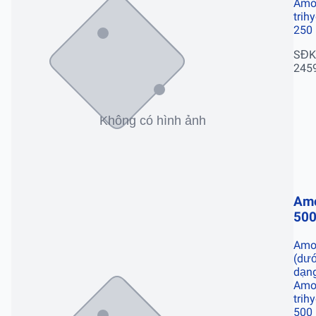
Amox
trih
250
SĐK
245
Am
50
Amox
(dướ
dạn
Amox
trih
500