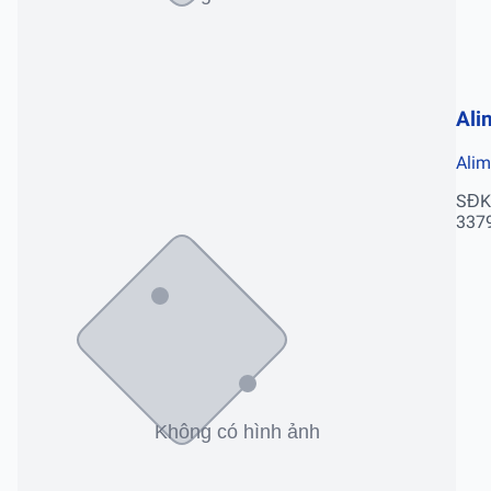
Ali
Ali
SĐK
337