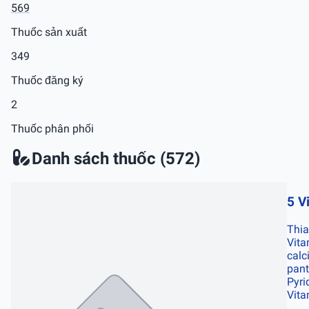
569
Thuốc sản xuất
349
Thuốc đăng ký
2
Thuốc phân phối
Danh sách thuốc (572)
5 V
Thia
Vita
calc
pant
Pyri
Vita