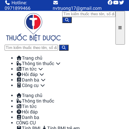
Hotline:
0971899466
nvtruong17@gmail.com
Trang chủ
Thông tin thuốc
Tin tức
Hỏi đáp
Danh bạ
Công cụ
Trang chủ
Thông tin thuốc
Tin tức
Hỏi đáp
Danh bạ
CÔNG CỤ
Tính BMI
Tính BMI trẻ em