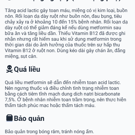
Tăng acid lactic gây toan máu, miệng có vị kim loại, buồn
nôn. Rối loạn dạ dày ruột như buồn nôn, đau bụng, tiêu
chảy xảy ra ở khoảng 10 đến 15% bệnh nhân. Rối loạn dạ
dày ruột có thể giảm đáng kể nếu dùng metformin sau
bữa ăn và tăng liều dần. Thiếu Vitamin B12 đã được ghi
nhận nhưng rất hiếm sau khi sử dụng metformin trong
thời gian dài do ảnh hưởng của thuốc trên sự hấp thu
Vitamin B12 ở ruột non. Dùng kéo dài gây chán ăn, đắng
miệng, sụt cân.
Quá liều
Quá liều metformin sẽ dẫn đến nhiễm toan acid lactic.
Nên ngưng thuốc và điều chỉnh tình trạng nhiễm toan
bằng cách tiêm tĩnh mạch dung dịch natri bicarbonate
7,5%. Ở bệnh nhân nhiễm toan trầm trọng, nên thực hiện
thẩm tách phúc mạc hoặc thẩm tách máu.
Bảo quản
Bảo quản trong bóng râm, tránh nóng ẩm.