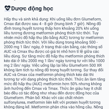
Dược động học
Hấp thu và sinh khả dụng: Khi uống liều đơn Glumeform,
Cmax đạt được sau 4 - 8 giờ (trung bình 7 giờ). Nồng độ
đỉnh trong huyết tương thấp hơn khoảng 20% khi uống
liều tương đương metformin phóng thích tức thời. Tuy
nhiên mức độ hấp thu (đo bằng AUC) tương tự metformin
phóng thích tức thời. Với liều dùng trong khoảng 500 -
2000 mg 1 lần/ ngày, ở trạng thái cân bằng, các thông số
AUC và Cmax thu được có giá trị nhỏ hơn tỉ lệ giữa các
liều dùng. Sự tăng mức độ hấp thu metformin phóng thích
kéo dài ở liều 2000 mg 1 lần/ ngày tương tự với liều 1000
mg 2 lần/ ngày. Việc uống lặp lại liều Glumeform 500 XR
không làm tích tụ nồng độ trong huyết tương. Sự thay đổi
AUC và Cmax của metformin phóng thích kéo dài thì
tương tự với dạng phóng thích tức thời. Thức ăn làm tăng
mức độ hấp thu (AUC) metformin hơn 50% nhưng không
ảnh hưởng đến Cmax và Tmax. Thức ăn giàu hay ít chất
béo đều có tác động như nhau đến dược động học của
Glumeform. Phân bố: Khác với các chất nhóm
sulfonylurea, metformin liên kết với protein huyết tương
không đáng kể. Metformin phân chia vào hồng cầu. Nồng