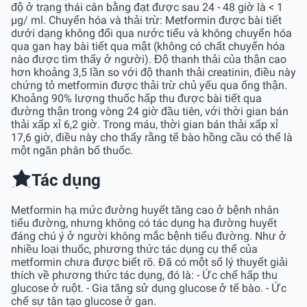
độ ở trạng thái cân bằng đạt được sau 24 - 48 giờ là < 1
µg/ ml. Chuyển hóa và thải trừ: Metformin được bài tiết
dưới dạng không đổi qua nước tiểu và không chuyển hóa
qua gan hay bài tiết qua mật (không có chất chuyển hóa
nào được tìm thấy ở người). Độ thanh thải của thận cao
hơn khoảng 3,5 lần so với độ thanh thải creatinin, điều này
chứng tỏ metformin được thải trừ chủ yếu qua ống thận.
Khoảng 90% lượng thuốc hấp thu được bài tiết qua
đường thận trong vòng 24 giờ đầu tiên, với thời gian bán
thải xấp xỉ 6,2 giờ. Trong máu, thời gian bán thải xấp xỉ
17,6 giờ, điều này cho thấy rằng tế bào hồng cầu có thể là
một ngăn phân bố thuốc.
Tác dụng
Metformin hạ mức đường huyết tăng cao ở bệnh nhân
tiểu đường, nhưng không có tác dụng hạ đường huyết
đáng chú ý ở người không mắc bệnh tiểu đường. Như ở
nhiều loại thuốc, phương thức tác dụng cụ thể của
metformin chưa được biết rõ. Ðã có một số lý thuyết giải
thích về phương thức tác dụng, đó là: - Ức chế hấp thu
glucose ở ruột. - Gia tăng sử dụng glucose ở tế bào. - Ức
chế sự tân tạo glucose ở gan.