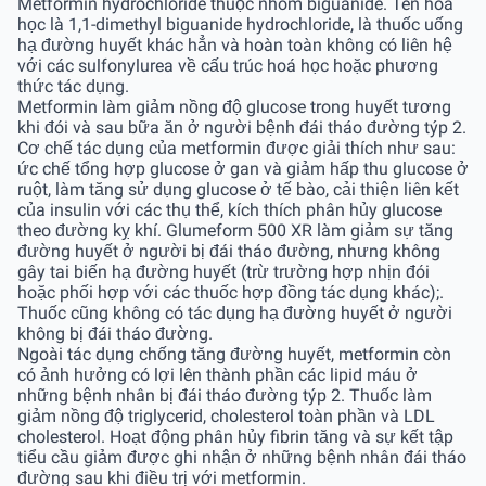
Metformin hydrochloride thuộc nhóm biguanide. Tên hoá
học là 1,1-dimethyl biguanide hydrochloride, là thuốc uống
hạ đường huyết khác hẳn và hoàn toàn không có liên hệ
với các sulfonylurea về cấu trúc hoá học hoặc phương
thức tác dụng.
Metformin làm giảm nồng độ glucose trong huyết tương
khi đói và sau bữa ăn ở người bệnh đái tháo đường týp 2.
Cơ chế tác dụng của metformin được giải thích như sau:
ức chế tổng hợp glucose ở gan và giảm hấp thu glucose ở
ruột, làm tăng sử dụng glucose ở tế bào, cải thiện liên kết
của insulin với các thụ thể, kích thích phân hủy glucose
theo đường kỵ khí. Glumeform 500 XR làm giảm sự tăng
đường huyết ở người bị đái tháo đường, nhưng không
gây tai biến hạ đường huyết (trừ trường hợp nhịn đói
hoặc phối hợp với các thuốc hợp đồng tác dụng khác);.
Thuốc cũng không có tác dụng hạ đường huyết ở người
không bị đái tháo đường.
Ngoài tác dụng chống tăng đường huyết, metformin còn
có ảnh hưởng có lợi lên thành phần các lipid máu ở
những bệnh nhân bị đái tháo đường týp 2. Thuốc làm
giảm nồng độ triglycerid, cholesterol toàn phần và LDL
cholesterol. Hoạt động phân hủy fibrin tăng và sự kết tập
tiểu cầu giảm được ghi nhận ở những bệnh nhân đái tháo
đường sau khi điều trị với metformin.