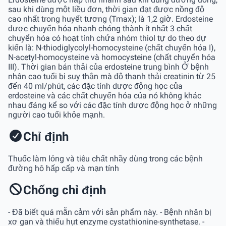
sau khi dùng một liều đơn, thời gian đạt được nồng độ
cao nhất trong huyết tương (Tmax); là 1,2 giờ. Erdosteine
được chuyển hóa nhanh chóng thành ít nhất 3 chất
chuyển hóa có hoạt tính chứa nhóm thiol tự do theo dự
kiến là: N-thiodiglycolyl-homocysteine (chất chuyển hóa I),
N-acetyl-homocysteine và homocysteine (chất chuyển hóa
III). Thời gian bán thải của erdosteine trung bình Ở bệnh
nhân cao tuổi bị suy thận mà độ thanh thải creatinin từ 25
đến 40 ml/phút, các đặc tính dược động học của
erdosteine và các chất chuyển hóa của nó không khác
nhau đáng kể so với các đặc tính dược động học ở những
người cao tuổi khỏe mạnh.
Chỉ định
Thuốc làm lỏng và tiêu chất nhầy dùng trong các bệnh
đường hô hấp cấp và mạn tính
Chống chỉ định
- Đã biết quá mẫn cảm với sản phẩm này. - Bệnh nhân bị
xơ gan và thiếu hụt enzyme cystathionine-synthetase. -