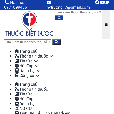
Hotline:
0971899466
nvtruong17@gmail.com
Trang chủ
Thông tin thuốc
Tin tức
Hỏi đáp
Danh bạ
Công cụ
Trang chủ
Thông tin thuốc
Tin tức
Hỏi đáp
Danh bạ
CÔNG CỤ
Tính BMI
Tính BMI trẻ em