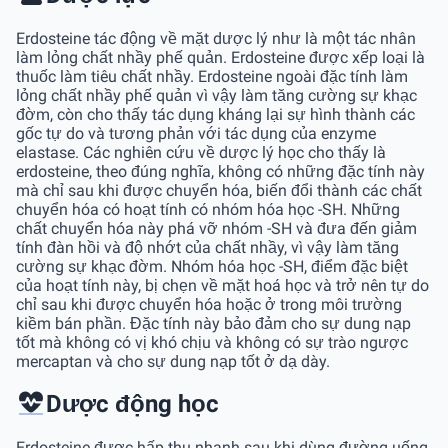
Erdosteine tác động về mặt dược lý như là một tác nhân
làm lỏng chất nhầy phế quản. Erdosteine được xếp loại là
thuốc làm tiêu chất nhầy. Erdosteine ngoài đặc tính làm
lỏng chất nhầy phế quản vì vậy làm tăng cường sự khạc
đờm, còn cho thấy tác dụng kháng lại sự hình thành các
gốc tự do và tương phản với tác dụng của enzyme
elastase. Các nghiên cứu về dược lý học cho thấy là
erdosteine, theo đúng nghĩa, không có những đặc tính này
mà chỉ sau khi được chuyển hóa, biến đổi thành các chất
chuyển hóa có hoạt tính có nhóm hóa học -SH. Những
chất chuyển hóa này phá vỡ nhóm -SH và đưa đến giảm
tính đàn hồi và độ nhớt của chất nhầy, vì vậy làm tăng
cường sự khạc đờm. Nhóm hóa học -SH, điểm đặc biệt
của hoạt tính này, bị chẹn về mặt hoá học và trở nên tự do
chỉ sau khi được chuyển hóa hoặc ở trong môi trường
kiềm bán phần. Đặc tính này bảo đảm cho sự dung nạp
tốt mà không có vị khó chịu và không có sự trào ngược
mercaptan và cho sự dung nạp tốt ở dạ dày.
Dược động học
Erdosteine được hấp thu nhanh sau khi dùng đường uống,