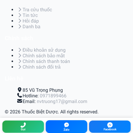
Tra cứu thuốc
Tin tức
Hỏi đáp
Danh bạ
Chính sách
Điều khoản sử dụng
Chính sách bảo mật
Chính sách thanh toán
Chính sách đổi trả
Liên hệ
85 Vũ Trọng Phụng
Hotline:
0971899466
Email:
nvtruong17@gmail.com
© 2026 Thuốc Biệt Dược. All rights reserved.
Điều khoản sử dụng
|
Chính sách bảo mật
|
Chính sách
thanh toán
|
Chính sách đổi trả
Gọi
Facebook
Zalo