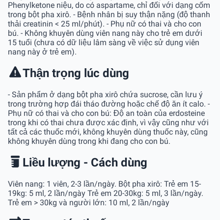
Phenylketone niệu, do có aspartame, chỉ đối với dạng cốm
trong bột pha xirô. - Bệnh nhân bị suy thận nặng (độ thanh
thải creatinin < 25 ml/phút). - Phụ nữ có thai và cho con
bú. - Không khuyên dùng viên nang này cho trẻ em dưới
15 tuổi (chưa có dữ liệu lâm sàng về việc sử dụng viên
nang này ở trẻ em).
Thận trọng lúc dùng
- Sản phẩm ở dạng bột pha xirô chứa sucrose, cần lưu ý
trong trường hợp đái tháo đường hoặc chế độ ăn ít calo. -
Phụ nữ có thai và cho con bú: Độ an toàn của erdosteine
trong khi có thai chưa được xác định, vì vậy cũng như với
tất cả các thuốc mới, không khuyên dùng thuốc này, cũng
không khuyên dùng trong khi đang cho con bú.
Liều lượng - Cách dùng
Viên nang: 1 viên, 2-3 lần/ngày. Bột pha xirô: Trẻ em 15-
19kg: 5 ml, 2 lần/ngày Trẻ em 20-30kg: 5 ml, 3 lần/ngày.
Trẻ em > 30kg và người lớn: 10 ml, 2 lần/ngày