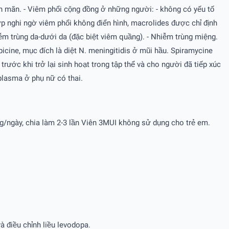
n mãn. - Viêm phổi cộng đồng ở những người: - không có yếu tố
p nghi ngờ viêm phổi không điển hình, macrolides được chỉ định
iễm trùng da-dưới da (đặc biệt viêm quầng). - Nhiễm trùng miệng.
cine, mục đích là diệt N. meningitidis ở mũi hầu. Spiramycine
rước khi trở lại sinh hoạt trong tập thể và cho người đã tiếp xúc
oplasma ở phụ nữ có thai.
kg/ngày, chia làm 2-3 lần Viên 3MUI không sử dụng cho trẻ em.
 điều chỉnh liều levodopa.