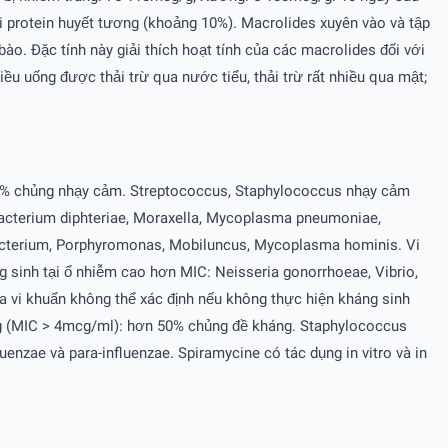
với protein huyết tương (khoảng 10%). Macrolides xuyên vào và tập
ào. Ðặc tính này giải thích hoạt tính của các macrolides đối với
iều uống được thải trừ qua nước tiểu, thải trừ rất nhiều qua mật;
0% chủng nhạy cảm. Streptococcus, Staphylococcus nhạy cảm
nebacterium diphteriae, Moraxella, Mycoplasma pneumoniae,
ubacterium, Porphyromonas, Mobiluncus, Mycoplasma hominis. Vi
ng sinh tại ổ nhiễm cao hơn MIC: Neisseria gonorrhoeae, Vibrio,
a vi khuẩn không thể xác định nếu không thực hiện kháng sinh
ng (MIC > 4mcg/ml): hơn 50% chủng đề kháng. Staphylococcus
enzae và para-influenzae. Spiramycine có tác dụng in vitro và in