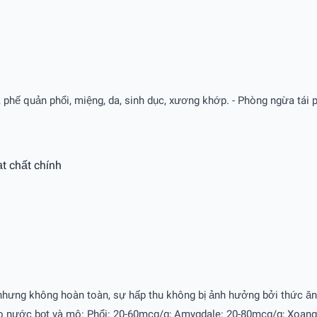
phế quản phổi, miệng, da, sinh dục, xương khớp. - Phòng ngừa tái p
t chất chính
 nhưng không hoàn toàn, sự hấp thu không bị ảnh hưởng bởi thức ăn. 
vào nước bọt và mô: Phổi: 20-60mcg/g; Amygdale: 20-80mcg/g; Xoan