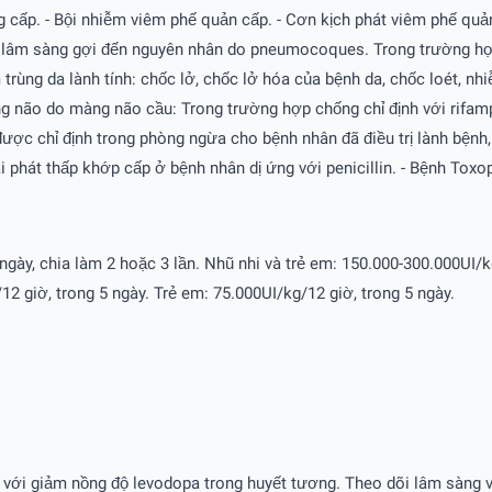
 cấp. - Bội nhiễm viêm phế quản cấp. - Cơn kịch phát viêm phế quả
tố lâm sàng gợi đến nguyên nhân do pneumocoques. Trong trường hợ
rùng da lành tính: chốc lở, chốc lở hóa của bệnh da, chốc loét, nh
 não do màng não cầu: Trong trường hợp chống chỉ định với rifampi
c chỉ định trong phòng ngừa cho bệnh nhân đã điều trị lành bệnh, t
i phát thấp khớp cấp ở bệnh nhân dị ứng với penicillin. - Bệnh Tox
ngày, chia làm 2 hoặc 3 lần. Nhũ nhi và trẻ em: 150.000-300.000UI/
giờ, trong 5 ngày. Trẻ em: 75.000UI/kg/12 giờ, trong 5 ngày.
 với giảm nồng độ levodopa trong huyết tương. Theo dõi lâm sàng và