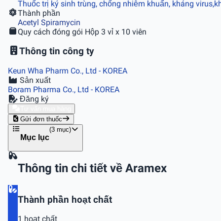
Thuốc trị ký sinh trùng, chống nhiễm khuẩn, kháng virus,
Thành phần
Acetyl Spiramycin
Quy cách đóng gói
Hộp 3 vỉ x 10 viên
Thông tin công ty
Keun Wha Pharm Co., Ltd
- KOREA
Sản xuất
Boram Pharma Co., Ltd
- KOREA
Đăng ký
Tư vấn mua hàng
Gửi đơn thuốc
(3 mục)
Mục lục
Thông tin chi tiết về Aramex
Thành phần hoạt chất
1 hoạt chất