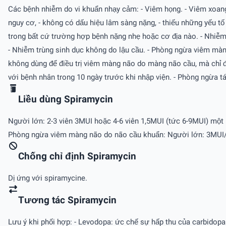
Các bệnh nhiễm do vi khuẩn nhạy cảm: - Viêm họng. - Viêm xoang
nguy cơ, - không có dấu hiệu lâm sàng nặng, - thiếu những yếu 
trong bất cứ trường hợp bệnh nặng nhẹ hoặc cơ địa nào. - Nhiễm t
- Nhiễm trùng sinh dục không do lậu cầu. - Phòng ngừa viêm màng
không dùng để điều trị viêm màng não do màng não cầu, mà chỉ đượ
với bệnh nhân trong 10 ngày trước khi nhập viện. - Phòng ngừa tá
Liều dùng Spiramycin
Người lớn: 2-3 viên 3MUI hoặc 4-6 viên 1,5MUI (tức 6-9MUI) một 
Phòng ngừa viêm màng não do não cầu khuẩn: Người lớn: 3MUI/12 
Chống chỉ định Spiramycin
Dị ứng với spiramycine.
Tương tác Spiramycin
Lưu ý khi phối hợp: - Levodopa: ức chế sự hấp thu của carbidopa