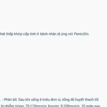
hát thấp khớp cấp tính ở bệnh nhân dị ứng với Penicillin
- Phân bố: Sau khi uống 6 triệu đơn vị, nồng độ huyết thanh tối
g bị nhiễm trùng: 75-110mcg/g; Xương: 5-100mcg/g. 10 ngày sau