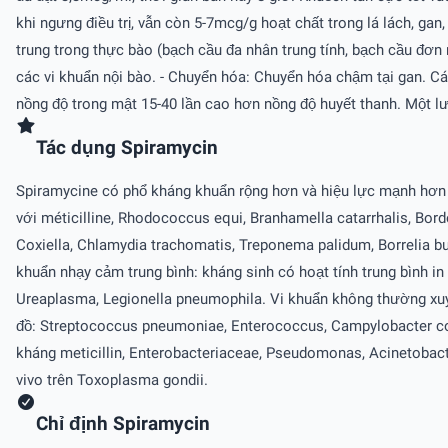
khi ngưng điều trị, vẫn còn 5-7mcg/g hoạt chất trong lá lách, ga
trung trong thực bào (bạch cầu đa nhân trung tính, bạch cầu đơn 
các vi khuẩn nội bào. - Chuyển hóa: Chuyển hóa chậm tại gan. Các 
nồng độ trong mật 15-40 lần cao hơn nồng độ huyết thanh. Một l
Tác dụng Spiramycin
Spiramycine có phổ kháng khuẩn rộng hơn và hiệu lực mạnh hơ
với méticilline, Rhodococcus equi, Branhamella catarrhalis, Bor
Coxiella, Chlamydia trachomatis, Treponema palidum, Borrelia 
khuẩn nhạy cảm trung bình: kháng sinh có hoạt tính trung bình in
Ureaplasma, Legionella pneumophila. Vi khuẩn không thường xuyê
đồ: Streptococcus pneumoniae, Enterococcus, Campylobacter col
kháng meticillin, Enterobacteriaceae, Pseudomonas, Acinetobacter
vivo trên Toxoplasma gondii.
Chỉ định Spiramycin