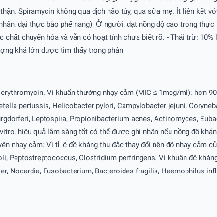
n, thận. Spiramycin không qua dịch não tủy, qua sữa mẹ. Ít liên kết 
nhân, đại thực bào phế nang). Ở người, đạt nồng độ cao trong thực b
chất chuyển hóa và vẫn có hoạt tính chưa biết rõ. - Thải trừ: 10% l
ượng khá lớn được tìm thấy trong phân.
n erythromycin. Vi khuẩn thường nhạy cảm (MIC ≤ 1mcg/ml): hơn 9
detella pertussis, Helicobacter pylori, Campylobacter jejuni, Cory
burgdorferi, Leptospira, Propionibacterium acnes, Actinomyces, E
 vitro, hiệu quả lâm sàng tốt có thể được ghi nhận nếu nồng độ khá
n nhạy cảm: Vì tỉ lệ đề kháng thụ đắc thay đổi nên độ nhạy cảm củ
i, Peptostreptococcus, Clostridium perfringens. Vi khuẩn đề khá
, Nocardia, Fusobacterium, Bacteroides fragilis, Haemophilus influ