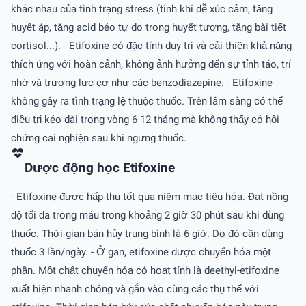
khác nhau của tình trạng stress (tính khí dễ xúc cảm, tăng
huyết áp, tăng acid béo tự do trong huyết tương, tăng bài tiết
cortisol...). - Etifoxine có đặc tính duy trì và cải thiện khả năng
thích ứng với hoàn cảnh, không ảnh hưởng đến sự tỉnh táo, trí
nhớ và trương lực cơ như các benzodiazepine. - Etifoxine
không gây ra tình trạng lệ thuộc thuốc. Trên lâm sàng có thể
điều trị kéo dài trong vòng 6-12 tháng mà không thấy có hội
chứng cai nghiện sau khi ngưng thuốc.
Dược động học Etifoxine
- Etifoxine được hấp thu tốt qua niêm mạc tiêu hóa. Ðạt nồng
độ tối đa trong máu trong khoảng 2 giờ 30 phút sau khi dùng
thuốc. Thời gian bán hủy trung bình là 6 giờ. Do đó cần dùng
thuốc 3 lần/ngày. - Ở gan, etifoxine được chuyển hóa một
phần. Một chất chuyển hóa có hoạt tính là deethyl-etifoxine
xuất hiện nhanh chóng và gắn vào cùng các thụ thể với