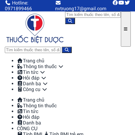
Hotline:
0971899466
nvtruong17@gmail.com
Trang chủ
Thông tin thuốc
Tin tức
Hỏi đáp
Danh bạ
Công cụ
Trang chủ
Thông tin thuốc
Tin tức
Hỏi đáp
Danh bạ
CÔNG CỤ
Tính BMI
Tính BMI trẻ em