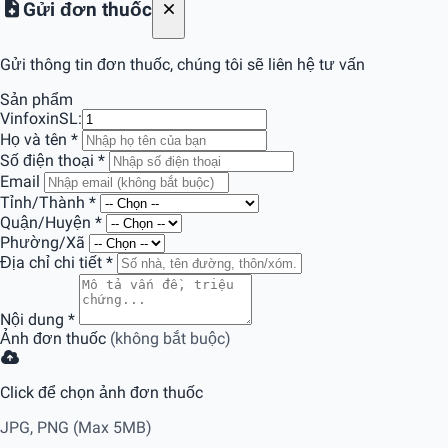
Gửi đơn thuốc
Gửi thông tin đơn thuốc, chúng tôi sẽ liên hệ tư vấn
Sản phẩm
Vinfoxin
SL:
Họ và tên
*
Số điện thoại
*
Email
Tỉnh/Thành
*
Quận/Huyện
*
Phường/Xã
Địa chỉ chi tiết
*
Nội dung
*
Ảnh đơn thuốc
(không bắt buộc)
Click để chọn ảnh đơn thuốc
JPG, PNG (Max 5MB)