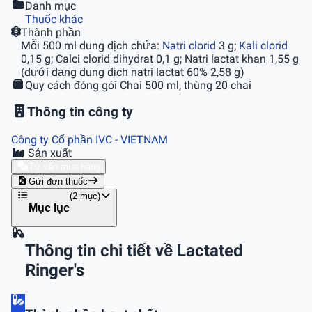
Danh mục
Thuốc khác
Thành phần
Mỗi 500 ml dung dịch chứa:
Natri clorid
3 g;
Kali clorid
0,15 g; Calci clorid dihydrat 0,1 g; Natri lactat khan 1,55 g
(dưới dạng dung dịch natri lactat 60% 2,58 g)
Quy cách đóng gói
Chai 500 ml, thùng 20 chai
Thông tin công ty
Công ty Cổ phần IVC
- VIETNAM
Sản xuất
Tư vấn mua hàng
Gửi đơn thuốc
(2 mục)
Mục lục
Thông tin chi tiết về Lactated
Ringer's