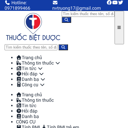
Hotline:
0971899466
nvtruong17@gmail.com
Trang chủ
Thông tin thuốc
Tin tức
Hỏi đáp
Danh bạ
Công cụ
Trang chủ
Thông tin thuốc
Tin tức
Hỏi đáp
Danh bạ
CÔNG CỤ
Tính BMI
Tính BMI trẻ em