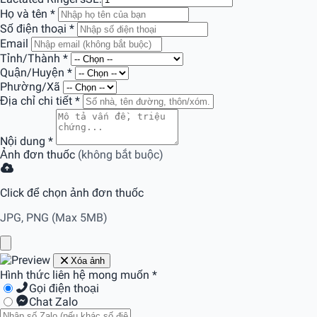
Họ và tên
*
Số điện thoại
*
Email
Tỉnh/Thành
*
Quận/Huyện
*
Phường/Xã
Địa chỉ chi tiết
*
Nội dung
*
Ảnh đơn thuốc
(không bắt buộc)
Click để chọn ảnh đơn thuốc
JPG, PNG (Max 5MB)
Xóa ảnh
Hình thức liên hệ mong muốn
*
Gọi điện thoại
Chat Zalo