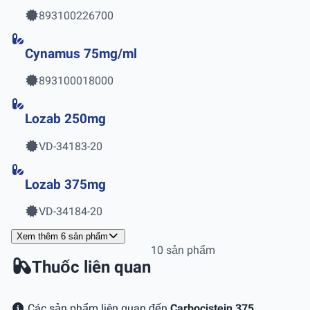
893100226700
Cynamus 75mg/ml
893100018000
Lozab 250mg
VD-34183-20
Lozab 375mg
VD-34184-20
Xem thêm 6 sản phẩm
10 sản phẩm
Thuốc liên quan
Các sản phẩm liên quan đến
Carbocistein 375