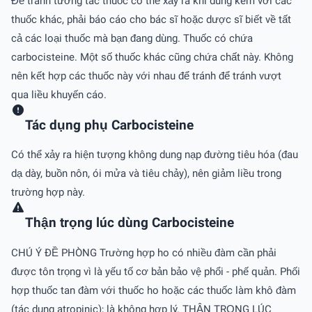
Để tránh tương tác thuốc có thể xảy ra khi dùng kèm với các
thuốc khác, phải báo cáo cho bác sĩ hoặc dược sĩ biết về tất
cả các loại thuốc mà bạn đang dùng. Thuốc có chứa
carbocisteine. Một số thuốc khác cũng chứa chất này. Không
nên kết hợp các thuốc này với nhau để tránh để tránh vượt
qua liều khuyến cáo.
Tác dụng phụ Carbocisteine
Có thể xảy ra hiện tượng không dung nạp đường tiêu hóa (đau
dạ dày, buồn nôn, ói mửa và tiêu chảy), nên giảm liều trong
trường hợp này.
Thận trọng lúc dùng Carbocisteine
CHÚ Ý ÐỀ PHÒNG Trường hợp ho có nhiều đàm cần phải
được tôn trọng vì là yếu tố cơ bản bảo vệ phổi - phế quản. Phối
hợp thuốc tan đàm với thuốc ho hoặc các thuốc làm khô đàm
(tác dụng atropinic); là không hợp lý. THẬN TRỌNG LÚC