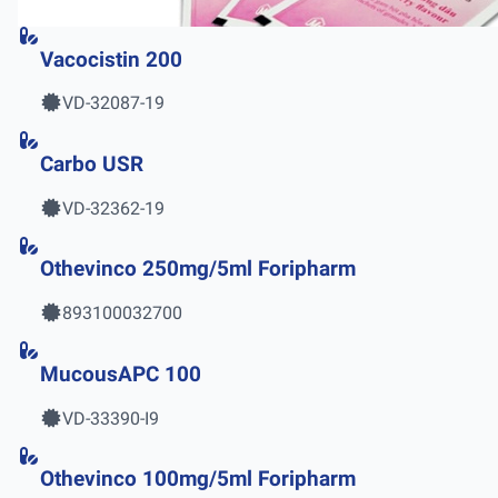
Vacocistin 200
VD-32087-19
Carbo USR
VD-32362-19
Othevinco 250mg/5ml Foripharm
893100032700
MucousAPC 100
VD-33390-I9
Othevinco 100mg/5ml Foripharm