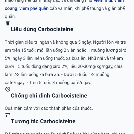
theo tăng tiết đàm nhầy đặc và dai dẳng như
viêm mũi
,
viêm
xoang
,
viêm phế quản
cấp và mãn, khí phế thũng và giãn phế
quản.
Liều dùng Carbocisteine
Thời gian điều trị ngắn và không quá 5 ngày. Người lớn và trẻ
em trên 15 tuổi: mỗi lần uống 2 viên hoặc 1 muỗng lường xirô
5%, ngày 3 lần, nên uống thuốc xa bữa ăn. Nhũ nhi và trẻ em
dưới 15 tuổi: dùng dạng xirô 2%, liều 20-30mg/kg/ngày, chia
làm 2-3 lần, uống xa bữa ăn. - Dưới 5 tuổi: 1-2 muỗng
café/ngày. - Trên 5 tuổi: 3 muỗng café/ngày.
Chống chỉ định Carbocisteine
Quá mẫn cảm với các thành phần của thuốc.
Tương tác Carbocisteine