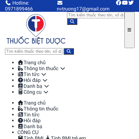
Hotline:
0971899466
nvtruong17@gmail.com
Trang chủ
Thông tin thuốc
Tin tức
Hỏi đáp
Danh bạ
Công cụ
Trang chủ
Thông tin thuốc
Tin tức
Hỏi đáp
Danh bạ
CÔNG CỤ
Tính BMI
Tính BMI trẻ em