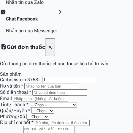
Nhắn tin qua Zalo
Chat Facebook
Nhắn tin qua Messenger
Gửi đơn thuốc
Gửi thông tin đơn thuốc, chúng tôi sẽ liên hệ tư vấn
Sản phẩm
Carbocistein 375
SL:
Họ và tên
*
Số điện thoại
*
Email
Tỉnh/Thành
*
Quận/Huyện
*
Phường/Xã
Địa chỉ chi tiết
*