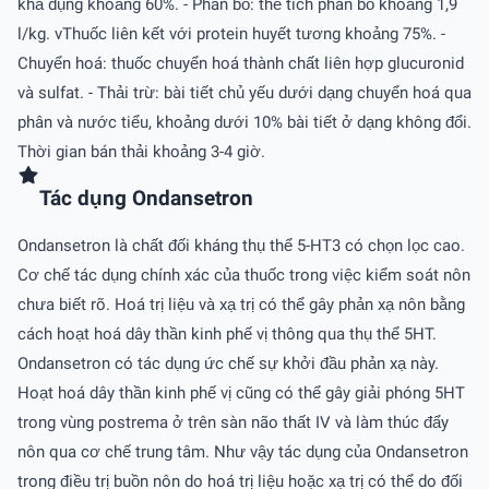
khả dụng khoảng 60%. - Phân bố: thể tích phân bố khoảng 1,9
l/kg. vThuốc liên kết với protein huyết tương khoảng 75%. -
Chuyển hoá: thuốc chuyển hoá thành chất liên hợp glucuronid
và sulfat. - Thải trừ: bài tiết chủ yếu dưới dạng chuyển hoá qua
phân và nước tiểu, khoảng dưới 10% bài tiết ở dạng không đổi.
Thời gian bán thải khoảng 3-4 giờ.
Tác dụng Ondansetron
Ondansetron là chất đối kháng thụ thể 5-HT3 có chọn lọc cao.
Cơ chế tác dụng chính xác của thuốc trong việc kiểm soát nôn
chưa biết rõ. Hoá trị liệu và xạ trị có thể gây phản xạ nôn bằng
cách hoạt hoá dây thần kinh phế vị thông qua thụ thể 5HT.
Ondansetron có tác dụng ức chế sự khởi đầu phản xạ này.
Hoạt hoá dây thần kinh phế vị cũng có thể gây giải phóng 5HT
trong vùng postrema ở trên sàn não thất IV và làm thúc đẩy
nôn qua cơ chế trung tâm. Như vậy tác dụng của Ondansetron
trong điều trị buồn nôn do hoá trị liệu hoặc xạ trị có thể do đối