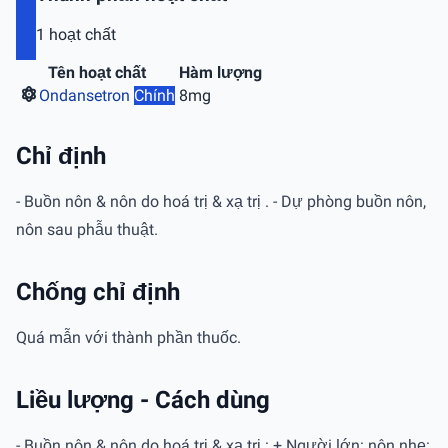
1 hoạt chất
Tên hoạt chất
Hàm lượng
Ondansetron
Chính
8mg
Chỉ định
- Buồn nôn & nôn do hoá trị & xạ trị . - Dự phòng buồn nôn,
nôn sau phẫu thuật.
Chống chỉ định
Quá mẫn với thành phần thuốc.
Liều lượng - Cách dùng
- Buồn nôn & nôn do hoá trị & xạ trị : + Người lớn: nôn nhẹ: