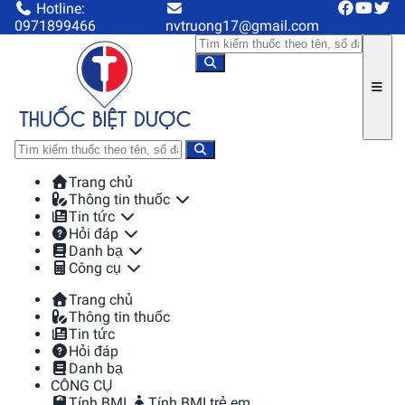
Hotline:
0971899466
nvtruong17@gmail.com
Trang chủ
Thông tin thuốc
Tin tức
Hỏi đáp
Danh bạ
Công cụ
Trang chủ
Thông tin thuốc
Tin tức
Hỏi đáp
Danh bạ
CÔNG CỤ
Tính BMI
Tính BMI trẻ em