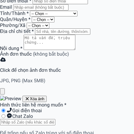
Số điện thoại
*
Email
Tỉnh/Thành
*
Quận/Huyện
*
Phường/Xã
Địa chỉ chi tiết
*
Nội dung
*
Ảnh đơn thuốc
(không bắt buộc)
Click để chọn ảnh đơn thuốc
JPG, PNG (Max 5MB)
Xóa ảnh
Hình thức liên hệ mong muốn
*
Gọi điện thoại
Chat Zalo
Để trống nếu số Zalo trùng với số điện thoại