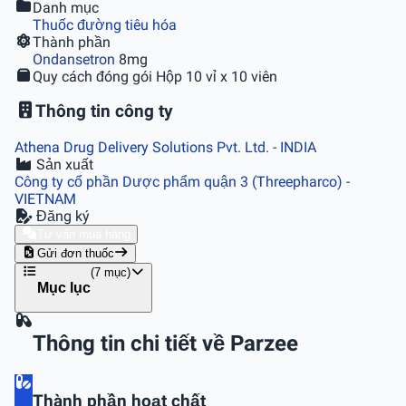
Danh mục
Thuốc đường tiêu hóa
Thành phần
Ondansetron
8mg
Quy cách đóng gói
Hộp 10 vỉ x 10 viên
Thông tin công ty
Athena Drug Delivery Solutions Pvt. Ltd.
- INDIA
Sản xuất
Công ty cổ phần Dược phẩm quận 3 (Threepharco)
-
VIETNAM
Đăng ký
Tư vấn mua hàng
Gửi đơn thuốc
(7 mục)
Mục lục
Thông tin chi tiết về Parzee
Thành phần hoạt chất