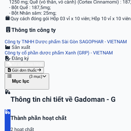
1250 mg; Quế (vỏ thân, vỏ cành) (Cortex Cinnamomi) : 187
- Bột Quế : 187,5mg;
- Bột Nhân sâm: 25mg;
Quy cách đóng gói
Hộp 03 vỉ x 10 viên; Hộp 10 vỉ x 10 viên
Thông tin công ty
Công ty TNHH Dược phẩm Sài Gòn SAGOPHAR
- VIETNAM
Sản xuất
Công ty cổ phần dược phẩm Xanh (GRP)
- VIETNAM
Đăng ký
Tư vấn mua hàng
Gửi đơn thuốc
(3 mục)
Mục lục
Thông tin chi tiết về Gadoman - G
Thành phần hoạt chất
2 hoạt chất