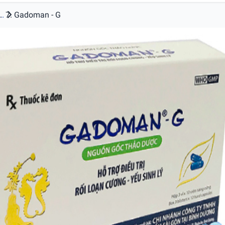
..
Gadoman - G