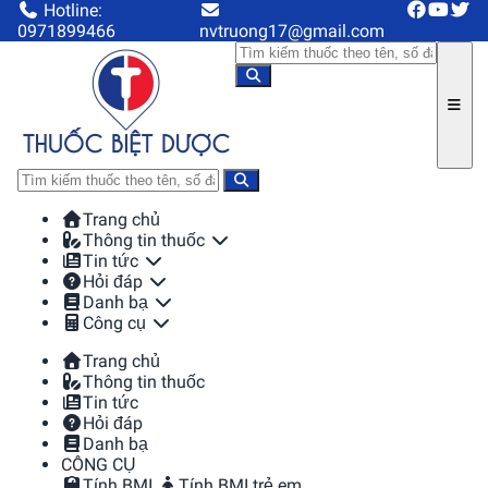
Hotline:
0971899466
nvtruong17@gmail.com
Trang chủ
Thông tin thuốc
Tin tức
Hỏi đáp
Danh bạ
Công cụ
Trang chủ
Thông tin thuốc
Tin tức
Hỏi đáp
Danh bạ
CÔNG CỤ
Tính BMI
Tính BMI trẻ em