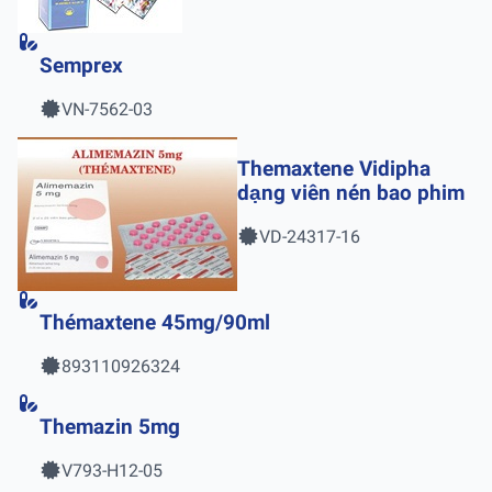
Semprex
VN-7562-03
Themaxtene Vidipha
dạng viên nén bao phim
VD-24317-16
Thémaxtene 45mg/90ml
893110926324
Themazin 5mg
V793-H12-05