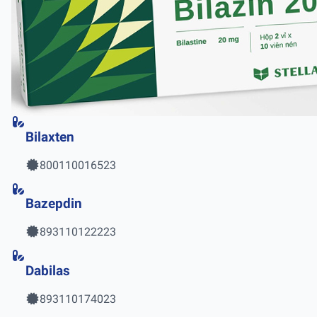
Bilaxten
800110016523
Bazepdin
893110122223
Dabilas
893110174023