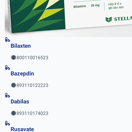
Bilaxten
800110016523
Bazepdin
893110122223
Dabilas
893110174023
Rusavate