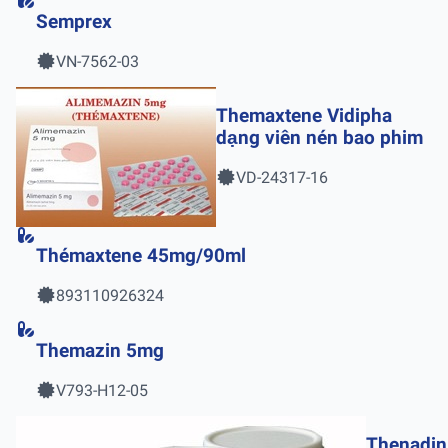
Semprex
VN-7562-03
Themaxtene Vidipha
dạng viên nén bao phim
VD-24317-16
Thémaxtene 45mg/90ml
893110926324
Themazin 5mg
V793-H12-05
Thenadin