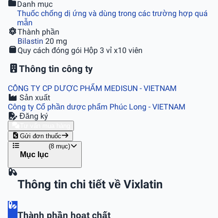
Danh mục
Thuốc chống dị ứng và dùng trong các trường hợp quá
mẫn
Thành phần
Bilastin
20 mg
Quy cách đóng gói
Hộp 3 vỉ x10 viên
Thông tin công ty
CÔNG TY CP DƯỢC PHẨM MEDISUN
- VIETNAM
Sản xuất
Công ty Cổ phần dược phẩm Phúc Long
- VIETNAM
Đăng ký
Tư vấn mua hàng
Gửi đơn thuốc
(8 mục)
Mục lục
Thông tin chi tiết về Vixlatin
Thành phần hoạt chất