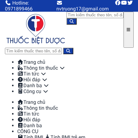
Hotline:
0971899466
nvtruong17@gmail.com
Trang chủ
Thông tin thuốc
Tin tức
Hỏi đáp
Danh bạ
Công cụ
Trang chủ
Thông tin thuốc
Tin tức
Hỏi đáp
Danh bạ
CÔNG CỤ
Tính BMI
Tính BMI trẻ em