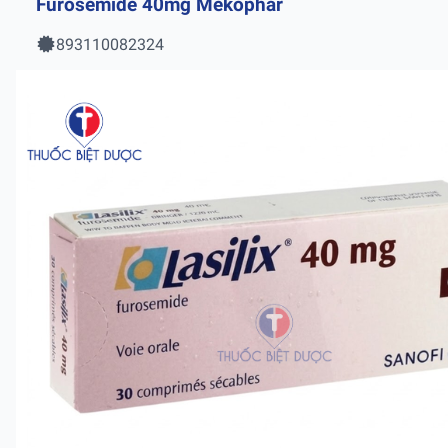
Furosemide 40mg Mekophar
893110082324