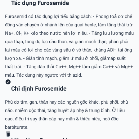
Tác dụng Furosemide
Furosemid có tác dụng lợi tiểu bằng cách: - Phong toả cơ chế
đồng vận chuyển ở nhánh lên của quai henle, làm tăng thải trừ
Na+, Cl-, K+ kéo theo nước nên lợi niệu. - Tăng lưu lượng máu
qua thận, tăng độ lọc cầu thận, và giãn mạch thận, phân phối
lại máu có lợi cho các vùng sâu ở vỏ thận, kháng ADH tại ống
lượn xa. - Giãn tĩnh mạch, giảm ứ máu ở phổi, giảmáp suất
thất trái. - Tăng đào thải Ca++, Mg++ làm giảm Ca++ và Mg++
máu. Tác dụng này ngược với thiazid.
Chỉ định Furosemide
Phù do tim, gan, thận hay các nguồn gốc khác, phù phổi, phù
não, nhiễm độc thai, tăng huyết áp nhẹ & trung bình. Ở liều
cao, điều trị suy thận cấp hay mãn & thiểu niệu, ngộ độc
barbiturate.