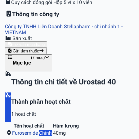
Quy cách đóng gói
Hộp 5 vỉ x 10 viên
Thông tin công ty
Công ty TNHH Liên Doanh Stellapharm - chi nhánh 1
-
VIETNAM
Sản xuất
Tư vấn mua hàng
Gửi đơn thuốc
(7 mục)
Mục lục
Thông tin chi tiết về Urostad 40
Thành phần hoạt chất
1 hoạt chất
Tên hoạt chất
Hàm lượng
Furosemide
Chính
40mg