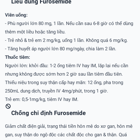
Liều dùng Furosemide
Viên uống:
- Phù người lớn 80 mg, 1 lần. Nếu cần sau 6-8 giờ có thể dùng
thêm một liều hoặc tăng liều.
- Trẻ nhỏ & trẻ em 2 mg/kg, uống 1 lần. Không quá 6 mg/kg.
- Tăng huyết áp người lớn 80 mg/ngày, chia làm 2 lần.
Thuốc tiêm:
Người lớn: khởi đầu: 1-2 ống tiêm IV hay IM, lặp lại nếu cần
nhưng không được sớm hơn 2 giờ sau lần tiêm đầu tiên.
Thiểu niệu trong suy thận cấp hay mãn: 12 ống, pha trong
250mL dung dịch, truyền IV 4mg/phút, trong 1 giờ.
Trẻ em: 0,5-1mg/kg, tiêm IV hay IM.
Chống chỉ định Furosemide
Giảm chất điện giải, trạng thái tiền hôn mê do xơ gan, hôn mê
gan, suy thận do ngộ độc các chất độc cho gan & thận. Quá