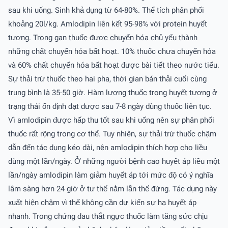
sau khi uống. Sinh khả dụng từ 64-80%. Thể tích phân phối
khoảng 20l/kg. Amlodipin liên kết 95-98% với protein huyết
tương. Trong gan thuốc được chuyển hóa chủ yếu thành
những chất chuyển hóa bất hoạt. 10% thuốc chưa chuyển hóa
và 60% chất chuyển hóa bất hoạt được bài tiết theo nước tiểu.
Sự thải trừ thuốc theo hai pha, thời gian bán thải cuối cùng
trung bình là 35-50 giờ. Hàm lượng thuốc trong huyết tương ở
trạng thái ổn định đạt được sau 7-8 ngày dùng thuốc liên tục.
Vì amlodipin được hấp thu tốt sau khi uống nên sự phân phối
thuốc rất rộng trong cơ thể. Tuy nhiên, sự thải trừ thuốc chậm
dẫn đến tác dụng kéo dài, nên amlodipin thích hợp cho liều
dùng một lần/ngày. Ở những người bệnh cao huyết áp liều một
lần/ngày amlodipin làm giảm huyết áp tới mức độ có ý nghĩa
lâm sàng hơn 24 giờ ở tư thế nằm lẫn thế đứng. Tác dụng này
xuất hiện chậm vì thế không cần dự kiến sự hạ huyết áp
nhanh. Trong chứng đau thắt ngực thuốc làm tăng sức chịu