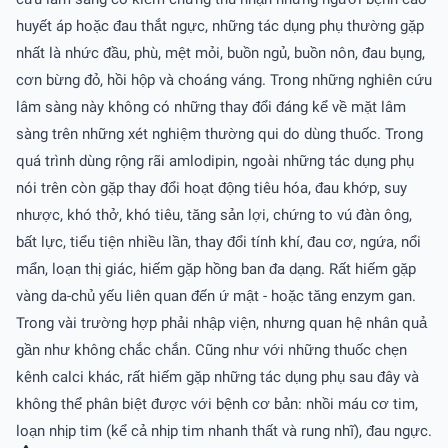
huyết áp hoặc đau thắt ngực, những tác dụng phụ thường gặp
nhất là nhức đầu, phù, mệt mỏi, buồn ngủ, buồn nôn, đau bụng,
cơn bừng đỏ, hồi hộp và choáng váng. Trong những nghiên cứu
lâm sàng này không có những thay đổi đáng kể về mặt lâm
sàng trên những xét nghiệm thường qui do dùng thuốc. Trong
quá trình dùng rộng rãi amlodipin, ngoài những tác dụng phụ
nói trên còn gặp thay đổi hoạt động tiêu hóa, đau khớp, suy
nhược, khó thở, khó tiêu, tăng sản lợi, chứng to vú đàn ông,
bất lực, tiểu tiện nhiều lần, thay đổi tính khí, đau cơ, ngứa, nổi
mẩn, loạn thị giác, hiếm gặp hồng ban đa dạng. Rất hiếm gặp
vàng da-chủ yếu liên quan đến ứ mật - hoặc tăng enzym gan.
Trong vài trường hợp phải nhập viện, nhưng quan hệ nhân quả
gần như không chắc chắn. Cũng như với những thuốc chẹn
kênh calci khác, rất hiếm gặp những tác dụng phụ sau đây và
không thể phân biệt được với bệnh cơ bản: nhồi máu cơ tim,
loạn nhịp tim (kể cả nhịp tim nhanh thất và rung nhĩ), đau ngực.