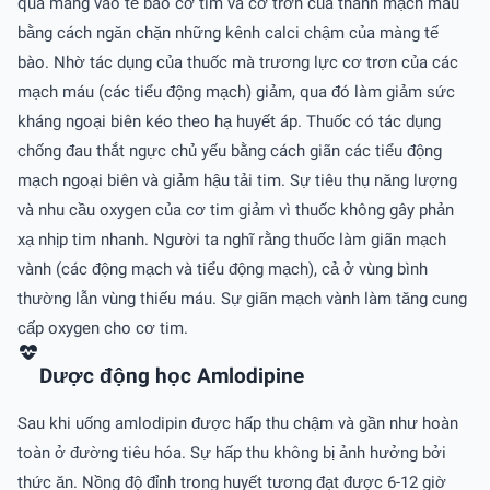
qua màng vào tế bào cơ tim và cơ trơn của thành mạch máu
bằng cách ngăn chặn những kênh calci chậm của màng tế
bào. Nhờ tác dụng của thuốc mà trương lực cơ trơn của các
mạch máu (các tiểu động mạch) giảm, qua đó làm giảm sức
kháng ngoại biên kéo theo hạ huyết áp. Thuốc có tác dụng
chống đau thắt ngực chủ yếu bằng cách giãn các tiểu động
mạch ngoại biên và giảm hậu tải tim. Sự tiêu thụ năng lượng
và nhu cầu oxygen của cơ tim giảm vì thuốc không gây phản
xạ nhịp tim nhanh. Người ta nghĩ rằng thuốc làm giãn mạch
vành (các động mạch và tiểu động mạch), cả ở vùng bình
thường lẫn vùng thiếu máu. Sự giãn mạch vành làm tăng cung
cấp oxygen cho cơ tim.
Dược động học Amlodipine
Sau khi uống amlodipin được hấp thu chậm và gần như hoàn
toàn ở đường tiêu hóa. Sự hấp thu không bị ảnh hưởng bởi
thức ăn. Nồng độ đỉnh trong huyết tương đạt được 6-12 giờ