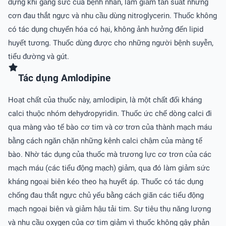
đựng khi gắng sức của bệnh nhân, làm giảm tần suất những
cơn đau thắt ngực và nhu cầu dùng nitroglycerin. Thuốc không
có tác dụng chuyển hóa có hại, không ảnh hưởng đến lipid
huyết tương. Thuốc dùng được cho những người bệnh suyễn,
tiểu đường và gút.
Tác dụng Amlodipine
Hoạt chất của thuốc này, amlodipin, là một chất đối kháng
calci thuộc nhóm dehydropyridin. Thuốc ức chế dòng calci đi
qua màng vào tế bào cơ tim và cơ trơn của thành mạch máu
bằng cách ngăn chặn những kênh calci chậm của màng tế
bào. Nhờ tác dụng của thuốc mà trương lực cơ trơn của các
mạch máu (các tiểu động mạch) giảm, qua đó làm giảm sức
kháng ngoại biên kéo theo hạ huyết áp. Thuốc có tác dụng
chống đau thắt ngực chủ yếu bằng cách giãn các tiểu động
mạch ngoại biên và giảm hậu tải tim. Sự tiêu thụ năng lượng
và nhu cầu oxygen của cơ tim giảm vì thuốc không gây phản