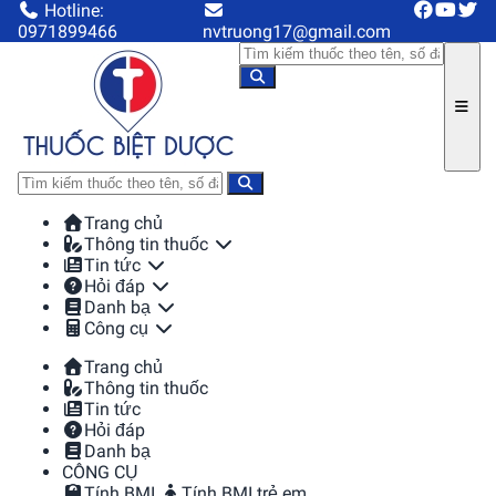
Hotline:
0971899466
nvtruong17@gmail.com
Trang chủ
Thông tin thuốc
Tin tức
Hỏi đáp
Danh bạ
Công cụ
Trang chủ
Thông tin thuốc
Tin tức
Hỏi đáp
Danh bạ
CÔNG CỤ
Tính BMI
Tính BMI trẻ em