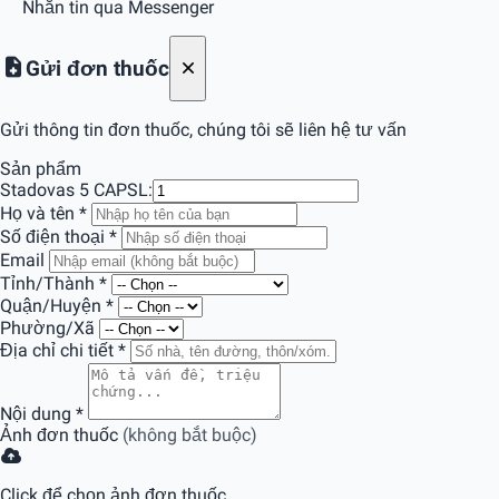
Nhắn tin qua Messenger
Gửi đơn thuốc
Gửi thông tin đơn thuốc, chúng tôi sẽ liên hệ tư vấn
Sản phẩm
Stadovas 5 CAP
SL:
Họ và tên
*
Số điện thoại
*
Email
Tỉnh/Thành
*
Quận/Huyện
*
Phường/Xã
Địa chỉ chi tiết
*
Nội dung
*
Ảnh đơn thuốc
(không bắt buộc)
Click để chọn ảnh đơn thuốc