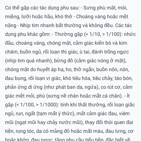
Có thể gặp các tác dụng phụ sau: - Sưng phù mặt, môi,
miệng, lưỡi hoặc hầu, khó thở - Choáng váng hoặc mệt
nặng - Nhịp tim nhanh bất thường và không đều. Các tác
dụng phụ khác gồm: - Thường gặp (< 1/10, > 1/100): nhức
đầu, choáng váng, chóng mặt, cảm giác kiến bò và kim
châm, buồn ngủ, rối loạn thị giác, ù tai, đánh trống ngực
(nhịp tim quá nhanh), bừng đỏ (cảm giác nóng ở mặt),
chóng mặt do huyết áp hạ, ho, thở ngắn, buồn nôn, nôn,
đau bụng, rối loạn vị giác, khó tiêu hóa, tiêu chảy, táo bón,
phản ứng dị ứng (như phát ban da, ngứa), co rút cơ, cảm
giác mệt mỏi, phù (sưng nề chân hoặc mắt cá chân). - Ít
gặp (< 1/100, > 1/1000): tính khí thất thường, rối loạn giấc
ngủ, run, ngất (tạm mất ý thức), mất cảm giác đau, viêm
mũi (ngạt mũi hay chảy nước mũi), thay đổi thói quen đại
tiện, rụng tóc, da có mảng đỏ hoặc mất màu, đau lưng, cơ
hoặc khớp, đau ngực, tăng nhu cầu tiểu tiện, đặc biệt về