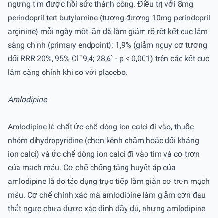
ngưng tim được hồi sức thành công. Điều trị với 8mg
perindopril tert-butylamine (tương đương 10mg perindopril
arginine) mỗi ngày một lần đã làm giảm rõ rệt kết cục lâm
sàng chính (primary endpoint): 1,9% (giảm nguy cơ tương
đối RRR 20%, 95% Cl `9,4; 28,6` - p < 0,001) trên các kết cục
lâm sàng chính khi so với placebo.
Amlodipine
Amlodipine là chất ức chế dòng ion calci đi vào, thuộc
nhóm dihydropyridine (chẹn kênh chậm hoặc đối kháng
ion calci) và ức chế dòng ion calci đi vào tim và cơ trơn
của mạch máu. Cơ chế chống tăng huyết áp của
amlodipine là do tác dụng trực tiếp làm giãn cơ trơn mạch
máu. Cơ chế chính xác mà amlodipine làm giảm cơn đau
thắt ngực chưa được xác định đầy đủ, nhưng amlodipine