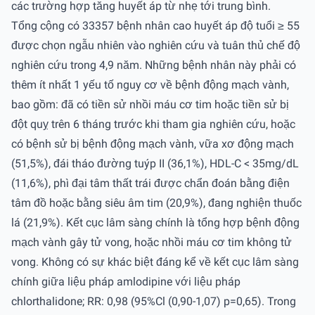
các trường hợp tăng huyết áp từ nhẹ tới trung bình.
Tổng cộng có 33357 bệnh nhân cao huyết áp độ tuổi ≥ 55
được chọn ngẫu nhiên vào nghiên cứu và tuân thủ chế độ
nghiên cứu trong 4,9 năm. Những bệnh nhân này phải có
thêm ít nhất 1 yếu tố nguy cơ về bệnh động mạch vành,
bao gồm: đã có tiền sử nhồi máu cơ tim hoặc tiền sử bị
đột quỵ trên 6 tháng trước khi tham gia nghiên cứu, hoặc
có bệnh sử bị bệnh động mạch vành, vữa xơ động mạch
(51,5%), đái tháo đường tuýp II (36,1%), HDL-C < 35mg/dL
(11,6%), phì đại tâm thất trái được chẩn đoán bằng điện
tâm đồ hoặc bằng siêu âm tim (20,9%), đang nghiện thuốc
lá (21,9%). Kết cục lâm sàng chính là tổng hợp bệnh động
mạch vành gây tử vong, hoặc nhồi máu cơ tim không tử
vong. Không có sự khác biệt đáng kể về kết cục lâm sàng
chính giữa liệu pháp amlodipine với liệu pháp
chlorthalidone; RR: 0,98 (95%Cl (0,90-1,07) p=0,65). Trong