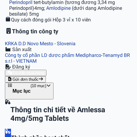
Perindopril
tert-butylamin (tương đương 3,34 mg
Perindopril)4mg;
Amlodipine
(dưới dạng Amlodipine
besilate) 5mg
Quy cách đóng gói
Hộp 3 vỉ x 10 viên
Thông tin công ty
KRKA D.D Novo Mesto
- Slovenia
Sản xuất
Công ty cổ phần LD dược phẩm Medipharco-Tenamyd BR
s.r.l
- VIETNAM
Đăng ký
Tư vấn mua hàng
Gửi đơn thuốc
(10 mục)
Mục lục
Thông tin chi tiết về Amlessa
4mg/5mg Tablets