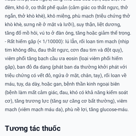
đêm, khó ở, co thắt phế quản (cảm giác co thắt ngực, thở
ngắn, thở khò khè), khô miệng, phù mạch (triệu chứng thở
khò khè, sưng nề ở mặt và lưỡi), suy thận, liệt dương,
tăng đổ mồ hôi, vú to ở đàn ông, tăng hoặc giảm thể trọng.
- Rất hiếm gặp (< 1/10000): lú lẫn, rối loạn tim mạch (nhịp
tim không đều, đau thắt ngực, cơn đau tim và đột quỵ),
viêm phổi tăng bạch cầu ưa eosin (loại viêm phổi hiếm
gặp), ban đỏ đa dạng (phát ban da thường khởi phát với
triệu chứng có vết đỏ, ngứa ở mặt, chân, tay), rối loạn về
máu, tụy, dạ dày, hoặc gan, bệnh thần kinh ngoại biên
(bệnh làm mất cảm giác, đau, khó có khả năng kiểm soát
cơ), tăng trương lực (tăng sự căng cơ bất thường), viêm
mạch (viêm mạch máu da), phù nề lợi, tăng glucose-máu.
Tương tác thuốc