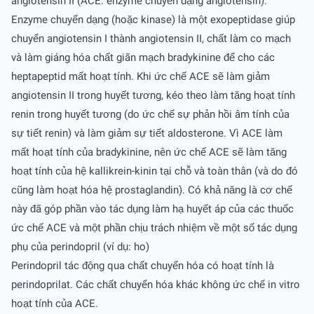
angiotensin II (ACE: enzyme chuyển dạng angiotensin).
Enzyme chuyển dạng (hoặc kinase) là một exopeptidase giúp
chuyển angiotensin I thành angiotensin II, chất làm co mạch
và làm giáng hóa chất giãn mạch bradykinine để cho các
heptapeptid mất hoạt tính. Khi ức chế ACE sẽ làm giảm
angiotensin II trong huyết tương, kéo theo làm tăng hoạt tính
renin trong huyết tương (do ức chế sự phản hồi âm tính của
sự tiết renin) và làm giảm sự tiết aldosterone. Vì ACE làm
mất hoạt tính của bradykinine, nên ức chế ACE sẽ làm tăng
hoạt tính của hệ kallikrein-kinin tại chỗ và toàn thân (và do đó
cũng làm hoạt hóa hệ prostaglandin). Có khả năng là cơ chế
này đã góp phần vào tác dụng làm hạ huyết áp của các thuốc
ức chế ACE và một phần chịu trách nhiệm về một số tác dụng
phụ của perindopril (ví dụ: ho)
Perindopril tác động qua chất chuyển hóa có hoạt tính là
perindoprilat. Các chất chuyển hóa khác không ức chế in vitro
hoạt tính của ACE.