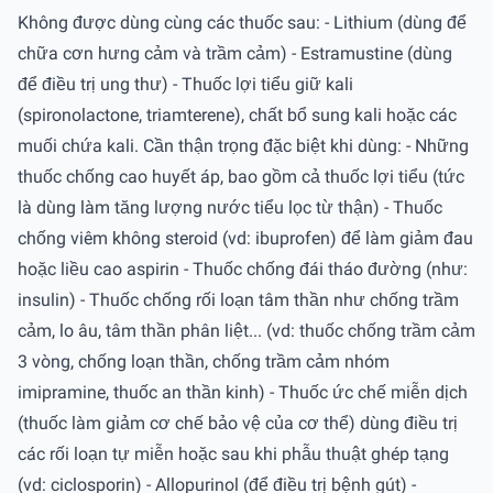
Không được dùng cùng các thuốc sau: - Lithium (dùng để
chữa cơn hưng cảm và trầm cảm) - Estramustine (dùng
để điều trị ung thư) - Thuốc lợi tiểu giữ kali
(spironolactone, triamterene), chất bổ sung kali hoặc các
muối chứa kali. Cần thận trọng đặc biệt khi dùng: - Những
thuốc chống cao huyết áp, bao gồm cả thuốc lợi tiểu (tức
là dùng làm tăng lượng nước tiểu lọc từ thận) - Thuốc
chống viêm không steroid (vd: ibuprofen) để làm giảm đau
hoặc liều cao aspirin - Thuốc chống đái tháo đường (như:
insulin) - Thuốc chống rối loạn tâm thần như chống trầm
cảm, lo âu, tâm thần phân liệt... (vd: thuốc chống trầm cảm
3 vòng, chống loạn thần, chống trầm cảm nhóm
imipramine, thuốc an thần kinh) - Thuốc ức chế miễn dịch
(thuốc làm giảm cơ chế bảo vệ của cơ thể) dùng điều trị
các rối loạn tự miễn hoặc sau khi phẫu thuật ghép tạng
(vd: ciclosporin) - Allopurinol (để điều trị bệnh gút) -