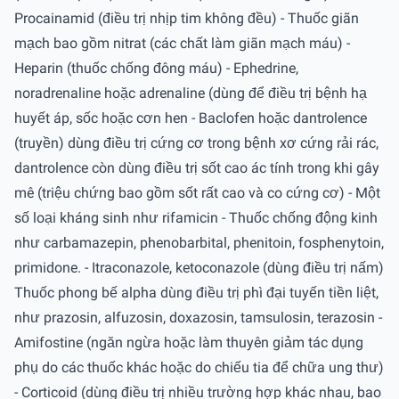
Procainamid (điều trị nhịp tim không đều) - Thuốc giãn
mạch bao gồm nitrat (các chất làm giãn mạch máu) -
Heparin (thuốc chống đông máu) - Ephedrine,
noradrenaline hoặc adrenaline (dùng để điều trị bệnh hạ
huyết áp, sốc hoặc cơn hen - Baclofen hoặc dantrolence
(truyền) dùng điều trị cứng cơ trong bệnh xơ cứng rải rác,
dantrolence còn dùng điều trị sốt cao ác tính trong khi gây
mê (triệu chứng bao gồm sốt rất cao và co cứng cơ) - Một
số loại kháng sinh như rifamicin - Thuốc chống động kinh
như carbamazepin, phenobarbital, phenitoin, fosphenytoin,
primidone. - Itraconazole, ketoconazole (dùng điều trị nấm)
Thuốc phong bế alpha dùng điều trị phì đại tuyến tiền liệt,
như prazosin, alfuzosin, doxazosin, tamsulosin, terazosin -
Amifostine (ngăn ngừa hoặc làm thuyên giảm tác dụng
phụ do các thuốc khác hoặc do chiếu tia để chữa ung thư)
- Corticoid (dùng điều trị nhiều trường hợp khác nhau, bao