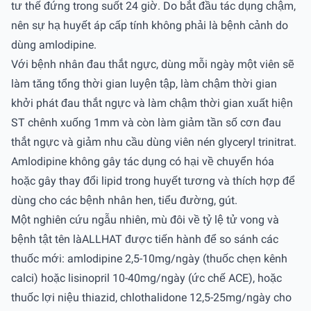
tư thế đứng trong suốt 24 giờ. Do bắt đầu tác dụng chậm,
nên sự hạ huyết áp cấp tính không phải là bệnh cảnh do
dùng amlodipine.
Với bệnh nhân đau thắt ngực, dùng mỗi ngày một viên sẽ
làm tăng tổng thời gian luyện tập, làm chậm thời gian
khởi phát đau thắt ngực và làm chậm thời gian xuất hiện
ST chênh xuống 1mm và còn làm giảm tần số cơn đau
thắt ngực và giảm nhu cầu dùng viên nén glyceryl trinitrat.
Amlodipine không gây tác dụng có hại về chuyển hóa
hoặc gây thay đổi lipid trong huyết tương và thích hợp để
dùng cho các bệnh nhân hen, tiểu đường, gút.
Một nghiên cứu ngẫu nhiên, mù đôi về tỷ lệ tử vong và
bệnh tật tên làALLHAT được tiến hành để so sánh các
thuốc mới: amlodipine 2,5-10mg/ngày (thuốc chẹn kênh
calci) hoặc lisinopril 10-40mg/ngày (ức chế ACE), hoặc
thuốc lợi niệu thiazid, chlothalidone 12,5-25mg/ngày cho