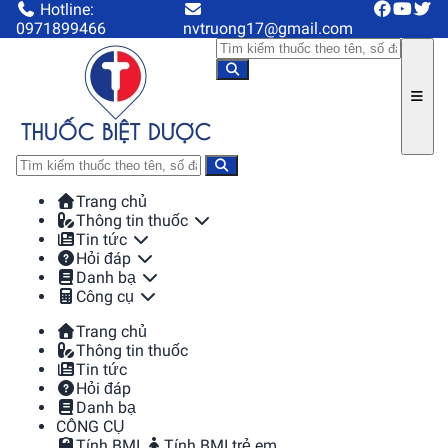
Hotline:
0971899466
nvtruong17@gmail.com
Trang chủ
Thông tin thuốc
Tin tức
Hỏi đáp
Danh bạ
Công cụ
Trang chủ
Thông tin thuốc
Tin tức
Hỏi đáp
Danh bạ
CÔNG CỤ
Tính BMI
Tính BMI trẻ em