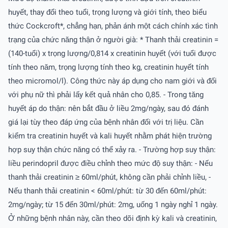
huyết, thay đổi theo tuổi, trọng lượng và giới tính, theo biểu
thức Cockcroft*, chẳng hạn, phản ánh một cách chính xác tình
trạng của chức năng thận ở người già: * Thanh thải creatinin =
(140-tuổi) x trọng lượng/0,814 x creatinin huyết (với tuổi được
tính theo năm, trọng lượng tính theo kg, creatinin huyết tính
theo micromol/l). Công thức này áp dụng cho nam giới và đối
với phụ nữ thì phải lấy kết quả nhân cho 0,85. - Trong tăng
huyết áp do thận: nên bắt đầu ở liều 2mg/ngày, sau đó đánh
giá lại tùy theo đáp ứng của bệnh nhân đối với trị liệu. Cần
kiểm tra creatinin huyết và kali huyết nhằm phát hiện trường
hợp suy thận chức năng có thể xảy ra. - Trường hợp suy thận:
liều perindopril được điều chỉnh theo mức độ suy thận: - Nếu
thanh thải creatinin ≥ 60ml/phút, không cần phải chỉnh liều, -
Nếu thanh thải creatinin < 60ml/phút: từ 30 đến 60ml/phút:
2mg/ngày; từ 15 đến 30ml/phút: 2mg, uống 1 ngày nghỉ 1 ngày.
Ở những bệnh nhân này, cần theo dõi định kỳ kali và creatinin,