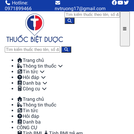
Hotline:
0971899466
nvtruong17@gmail.com
Trang chủ
Thông tin thuốc
Tin tức
Hỏi đáp
Danh bạ
Công cụ
Trang chủ
Thông tin thuốc
Tin tức
Hỏi đáp
Danh bạ
CÔNG CỤ
Tính BMI
Tính BMI trẻ em