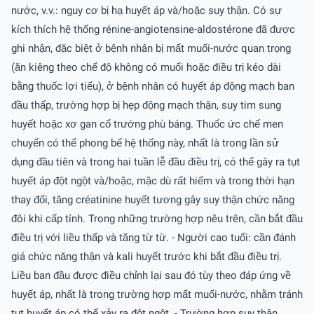
nước, v.v.: nguy cơ bị hạ huyết áp và/hoặc suy thận. Có sự
kích thích hệ thống rénine-angiotensine-aldostérone đã được
ghi nhận, đặc biệt ở bệnh nhân bị mất muối-nước quan trọng
(ăn kiêng theo chế độ không có muối hoặc điều trị kéo dài
bằng thuốc lợi tiểu), ở bệnh nhân có huyết áp động mạch ban
đầu thấp, trường hợp bị hẹp động mạch thận, suy tim sung
huyết hoặc xơ gan cổ trướng phù báng. Thuốc ức chế men
chuyển có thể phong bế hệ thống này, nhất là trong lần sử
dụng đầu tiên và trong hai tuần lễ đầu điều trị, có thể gây ra tụt
huyết áp đột ngột và/hoặc, mặc dù rất hiếm và trong thời hạn
thay đổi, tăng créatinine huyết tương gây suy thận chức năng
đôi khi cấp tính. Trong những trường hợp nêu trên, cần bắt đầu
điều trị với liều thấp và tăng từ từ. - Người cao tuổi: cần đánh
giá chức năng thận và kali huyết trước khi bắt đầu điều trị.
Liều ban đầu được điều chỉnh lại sau đó tùy theo đáp ứng về
huyết áp, nhất là trong trường hợp mất muối-nước, nhằm tránh
tụt huyết áp có thể xảy ra đột ngột. - Trường hợp suy thận