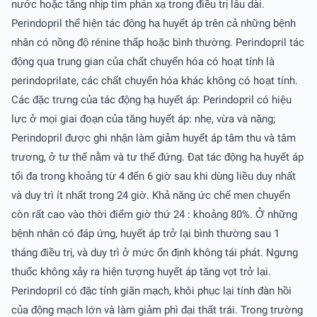
nước hoặc tăng nhịp tim phản xạ trong điều trị lâu dài.
Perindopril thể hiện tác động hạ huyết áp trên cả những bệnh
nhân có nồng độ rénine thấp hoặc bình thường. Perindopril tác
động qua trung gian của chất chuyển hóa có hoạt tính là
perindoprilate, các chất chuyển hóa khác không có hoạt tính.
Các đặc trưng của tác động hạ huyết áp: Perindopril có hiệu
lực ở mọi giai đoạn của tăng huyết áp: nhẹ, vừa và nặng;
Perindopril được ghi nhận làm giảm huyết áp tâm thu và tâm
trương, ở tư thế nằm và tư thế đứng. Ðạt tác động hạ huyết áp
tối đa trong khoảng từ 4 đến 6 giờ sau khi dùng liều duy nhất
và duy trì ít nhất trong 24 giờ. Khả năng ức chế men chuyển
còn rất cao vào thời điểm giờ thứ 24 : khoảng 80%. Ở những
bệnh nhân có đáp ứng, huyết áp trở lại bình thường sau 1
tháng điều trị, và duy trì ở mức ổn định không tái phát. Ngưng
thuốc không xảy ra hiện tượng huyết áp tăng vọt trở lại.
Perindopril có đặc tính giãn mạch, khôi phục lại tính đàn hồi
của động mạch lớn và làm giảm phì đại thất trái. Trong trường