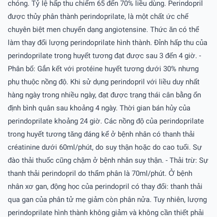
chóng. Tỷ lệ hấp thu chiếm 65 đến 70% liều dùng. Perindopril
được thủy phân thành perindoprilate, là một chất ức chế
chuyên biệt men chuyển dạng angiotensine. Thức ăn có thể
làm thay đổi lượng perindoprilate hình thành. Ðỉnh hấp thu của
perindoprilate trong huyết tương đạt được sau 3 đến 4 giờ. -
Phân bố: Gắn kết với protéine huyết tương dưới 30% nhưng
phụ thuộc nồng độ. Khi sử dụng perindopril với liều duy nhất
hàng ngày trong nhiều ngày, đạt được trạng thái cân bằng ổn
định bình quân sau khoảng 4 ngày. Thời gian bán hủy của
perindoprilate khoảng 24 giờ. Các nồng độ của perindoprilate
trong huyết tương tăng đáng kể ở bệnh nhân có thanh thải
créatinine dưới 60ml/phút, do suy thận hoặc do cao tuổi. Sự
đào thải thuốc cũng chậm ở bệnh nhân suy thận. - Thải trừ: Sự
thanh thải perindopril do thẩm phân là 70ml/phút. Ở bệnh
nhân xơ gan, động học của perindopril có thay đổi: thanh thải
qua gan của phân tử mẹ giảm còn phân nửa. Tuy nhiên, lượng
perindoprilate hình thành không giảm và không cần thiết phải