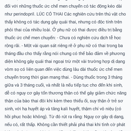
đối với những thuốc ức chế men chuyển có tác động kéo dài
như perindopril. LÚC CÓ THAI Các nghiên cứu trên thú vật cho
thấy không có tác dụng gây quái thai, nhưng có độc tính trên
phôi thai của nhiều loài. Ở phụ nữ có thai được điều trị bằng
thuốc ức chế men chuyển: - Chưa có nghiên cứu dịch tễ học
rộng rãi. - Một vài quan sát riêng rẽ ở phụ nữ có thai trong ba
tháng đầu cho thấy rằng nói chung có thể bảo đảm về phương
diện không gây quái thai ngoại trừ một vài trường hợp dị dạng
vòm sọ có liên quan đến việc dùng lâu dài thuốc ức chế men
chuyển trong thời gian mang thai. - Dùng thuốc trong 3 tháng
giữa và 3 tháng cuối, và nhất là nếu tiếp tục cho đến khi sinh,
dễ có nguy cơ gây tổn thương thận có thể gây giảm chức năng
thận của bào thai đôi khi kèm theo thiểu ối, suy thận ở trẻ sơ
sinh, với hạ huyết áp và tăng kali huyết, thậm chí vô niệu (có
hồi phục hoặc không). Từ đó rút ra rằng: Nguy cơ gây dị dạng,
nếu có, rất thấp. Không cần thiết phải phá thai khi tình cờ phát