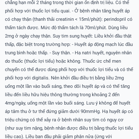
chẳng hạn mỗi 2 tháng trong thời gian ổn định trị liệu. Có thể
phối hợp với thuốc lợi tiểu quai. - Ở bệnh nhân tăng huyết áp
có chạy thận (thanh thải creatinin < 15ml/phút): perindopril có
thẩm tách được. Mức độ thẩm tách là 70ml/phút. Dùng liều
2mg ở ngày chạy thận. Suy tim sung huyết: Liều khởi đầu thật
thấp, đặc biệt trong trường hợp: - Huyết áp động mạch lúc đầu
trung bình hoặc thấp. - Suy thận. - Hạ natri huyết, nguyên nhân
do thuốc (thuốc lợi tiểu) hoặc không. Thuốc ức chế men
chuyển có thể được dùng phối hợp với thuốc lợi tiểu và có thể
phối hợp với digitalis. Nên khởi đầu điều trị bằng liều 2mg
uống một lần vào buổi sáng, theo dõi huyết áp và có thể tăng
liều đến liều hữu hiệu thông thường trong khoảng 2 đến
4mg/ngày, uống một lần vào buổi sáng. Lưu ý không để huyết
áp tâm thu ở tư thế đứng giảm dưới 90mmHg. Hạ huyết áp có
triệu chứng có thể xảy ra ở bệnh nhân suy tim có nguy cơ
(như suy tim nặng, bệnh nhân được điều trị bằng thuốc lợi tiểu
liều cao). Liều ban đầu phải giảm phân nửa (ứng với