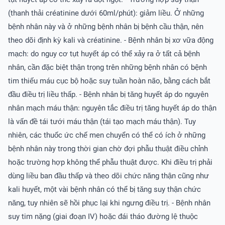
(thanh thải créatinine dưới 60ml/phút): giảm liều. Ở những
bệnh nhân này và ở những bệnh nhân bị bệnh cầu thận, nên
theo dõi định kỳ kali và créatinine. - Bệnh nhân bị xơ vữa động
mạch: do nguy cơ tụt huyết áp có thể xảy ra ở tất cả bệnh
nhân, cần đặc biệt thận trọng trên những bệnh nhân có bệnh
tim thiếu máu cục bộ hoặc suy tuần hoàn não, bằng cách bắt
đầu điều trị liều thấp. - Bệnh nhân bị tăng huyết áp do nguyên
nhân mạch máu thận: nguyên tắc điều trị tăng huyết áp do thận
là vấn đề tái tưới máu thận (tái tạo mạch máu thận). Tuy
nhiên, các thuốc ức chế men chuyển có thể có ích ở những
bệnh nhân này trong thời gian chờ đợi phẫu thuật điều chỉnh
hoặc trường hợp không thể phẫu thuật được. Khi điều trị phải
dùng liều ban đầu thấp và theo dõi chức năng thận cũng như
kali huyết, một vài bệnh nhân có thể bị tăng suy thận chức
năng, tuy nhiên sẽ hồi phục lại khi ngưng điều trị. - Bệnh nhân
suy tim nặng (giai đoạn IV) hoặc đái tháo đường lệ thuộc