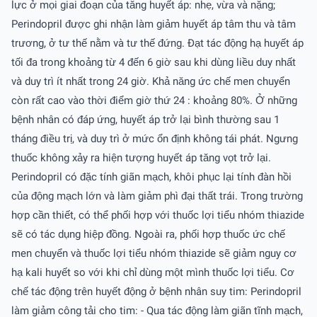
lực ở mọi giai đoạn của tăng huyết áp: nhẹ, vừa và nặng;
Perindopril được ghi nhận làm giảm huyết áp tâm thu và tâm
trương, ở tư thế nằm và tư thế đứng. Ðạt tác động hạ huyết áp
tối đa trong khoảng từ 4 đến 6 giờ sau khi dùng liều duy nhất
và duy trì ít nhất trong 24 giờ. Khả năng ức chế men chuyển
còn rất cao vào thời điểm giờ thứ 24 : khoảng 80%. Ở những
bệnh nhân có đáp ứng, huyết áp trở lại bình thường sau 1
tháng điều trị, và duy trì ở mức ổn định không tái phát. Ngưng
thuốc không xảy ra hiện tượng huyết áp tăng vọt trở lại.
Perindopril có đặc tính giãn mạch, khôi phục lại tính đàn hồi
của động mạch lớn và làm giảm phì đại thất trái. Trong trường
hợp cần thiết, có thể phối hợp với thuốc lợi tiểu nhóm thiazide
sẽ có tác dụng hiệp đồng. Ngoài ra, phối hợp thuốc ức chế
men chuyển và thuốc lợi tiểu nhóm thiazide sẽ giảm nguy cơ
hạ kali huyết so với khi chỉ dùng một mình thuốc lợi tiểu. Cơ
chế tác động trên huyết động ở bệnh nhân suy tim: Perindopril
làm giảm công tải cho tim: - Qua tác động làm giãn tĩnh mạch,