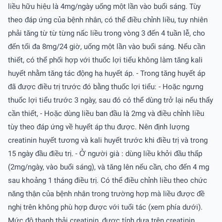
liều hữu hiệu là 4mg/ngày uống một lần vào buổi sáng. Tùy
theo đáp ứng của bệnh nhân, có thể điều chỉnh liều, tuy nhiên
phải tăng từ từ từng nấc liều trong vòng 3 đến 4 tuần lễ, cho
đến tối đa 8mg/24 giờ, uống một lần vào buổi sáng. Nếu cần
thiết, có thể phối hợp với thuốc lợi tiểu không làm tăng kali
huyết nhằm tăng tác động hạ huyết áp. - Trong tăng huyết áp
đã được điều trị trước đó bằng thuốc lợi tiểu: - Hoặc ngưng
thuốc lợi tiểu trước 3 ngày, sau đó có thể dùng trở lại nếu thấy
cần thiết, - Hoặc dùng liều ban đầu là 2mg và điều chỉnh liều
tùy theo đáp ứng về huyết áp thu được. Nên định lượng
creatinin huyết tương và kali huyết trước khi điều trị và trong
15 ngày đầu điều trị. - Ở người già : dùng liều khởi đầu thấp
(2mg/ngày, vào buổi sáng), và tăng lên nếu cần, cho đến 4 mg
sau khoảng 1 tháng điều trị. Có thể điều chỉnh liều theo chức
năng thận của bệnh nhân trong trường hợp mà liều được đề
nghị trên không phù hợp được với tuổi tác (xem phía dưới).
Mức độ thanh thải creatinin, được tính dựa trên creatinin