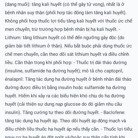
(dạng muối): tăng kali huyết (có thể gây tử vong), nhất là ở
bệnh nhân suy thận (phối hợp tác động làm tăng kali huyết).
Không phối hợp thuốc lợi tiểu tăng kali huyết với thuốc ức chế
men chuyển, trừ trường hợp bệnh nhân bị hạ kali huyết. -
Lithium: tăng lithium huyết có thể đến ngưỡng gây độc (do
giảm bài tiết lithium ở thận). Nếu bắt buộc phải dùng thuốc ức
chế men chuyển, cần theo dõi sát lithium huyết và điều chỉnh
liều. Cần thận trọng khi phối hợp: - Thuốc trị đái tháo đường
(insuline, sulfamide hạ đường huyết); mô tả cho captopril,
énalapril: Tăng tác dụng hạ đường huyết ở bệnh nhân đái tháo
đường được điều trị bằng insulin hoặc sulfamide hạ đường
huyết. Hiếm khi xảy ra các biểu hiện khó chịu do hạ đường
huyết (cải thiện sự dung nạp glucose do đó giảm nhu cầu
insulin). Tăng cường tự theo dõi đường huyết. - Baclofene:
tăng tác dụng hạ huyết áp. Theo dõi huyết áp động mạch và
điều chỉnh liều thuốc hạ huyết áp nếu thấy cần. - Thuốc lợi tiểu:
nguy cơ hạ huyết áp đột ngột và/hoặc suy thận cấp tính khi