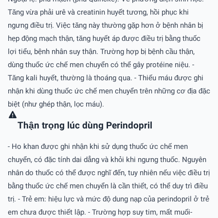
Tăng vừa phải urê và creatinin huyết tương, hồi phục khi
ngưng điều trị. Việc tăng này thường gặp hơn ở bệnh nhân bị
hẹp động mạch thận, tăng huyết áp được điều trị bằng thuốc
lợi tiểu, bệnh nhân suy thận. Trường hợp bị bệnh cầu thận,
dùng thuốc ức chế men chuyển có thể gây protéine niệu. -
Tăng kali huyết, thường là thoáng qua. - Thiếu máu được ghi
nhận khi dùng thuốc ức chế men chuyển trên những cơ địa đặc
biệt (như ghép thận, lọc máu).
Thận trọng lúc dùng Perindopril
- Ho khan được ghi nhận khi sử dụng thuốc ức chế men
chuyển, có đặc tính dai dẳng và khỏi khi ngưng thuốc. Nguyên
nhân do thuốc có thể được nghĩ đến, tuy nhiên nếu việc điều trị
bằng thuốc ức chế men chuyển là cần thiết, có thể duy trì điều
trị. - Trẻ em: hiệu lực và mức độ dung nạp của perindopril ở trẻ
em chưa được thiết lập. - Trường hợp suy tim, mất muối-