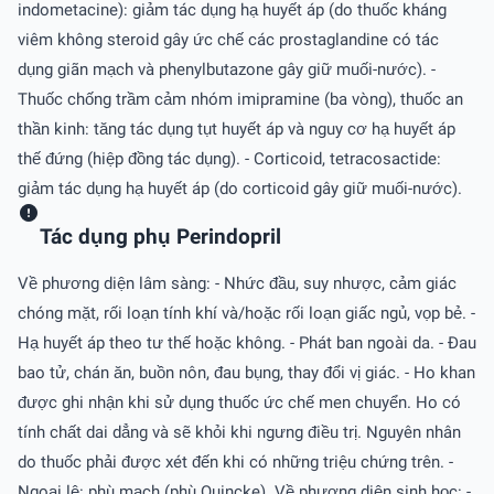
indometacine): giảm tác dụng hạ huyết áp (do thuốc kháng
viêm không steroid gây ức chế các prostaglandine có tác
dụng giãn mạch và phenylbutazone gây giữ muối-nước). -
Thuốc chống trầm cảm nhóm imipramine (ba vòng), thuốc an
thần kinh: tăng tác dụng tụt huyết áp và nguy cơ hạ huyết áp
thế đứng (hiệp đồng tác dụng). - Corticoid, tetracosactide:
giảm tác dụng hạ huyết áp (do corticoid gây giữ muối-nước).
Tác dụng phụ Perindopril
Về phương diện lâm sàng: - Nhức đầu, suy nhược, cảm giác
chóng mặt, rối loạn tính khí và/hoặc rối loạn giấc ngủ, vọp bẻ. -
Hạ huyết áp theo tư thế hoặc không. - Phát ban ngoài da. - Ðau
bao tử, chán ăn, buồn nôn, đau bụng, thay đổi vị giác. - Ho khan
được ghi nhận khi sử dụng thuốc ức chế men chuyển. Ho có
tính chất dai dẳng và sẽ khỏi khi ngưng điều trị. Nguyên nhân
do thuốc phải được xét đến khi có những triệu chứng trên. -
Ngoại lệ: phù mạch (phù Quincke). Về phương diện sinh học: -