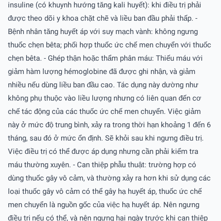
insuline (có khuynh hướng tăng kali huyết): khi điều trị phải
được theo dõi y khoa chặt chẽ và liều ban đầu phải thấp. -
Bệnh nhân tăng huyết áp với suy mạch vành: không ngưng
thuốc chẹn bêta; phối hợp thuốc ức chế men chuyển với thuốc
chẹn bêta. - Ghép thận hoặc thẩm phân máu: Thiếu máu với
giảm hàm lượng hémoglobine đã được ghi nhận, và giảm
nhiều nếu dùng liều ban đầu cao. Tác dụng này dường như
không phụ thuộc vào liều lượng nhưng có liên quan đến cơ
chế tác động của các thuốc ức chế men chuyển. Việc giảm
này ở mức độ trung bình, xảy ra trong thời hạn khoảng 1 đến 6
tháng, sau đó ở mức ổn định. Sẽ khỏi sau khi ngưng điều trị.
Việc điều trị có thể được áp dụng nhưng cần phải kiểm tra
máu thường xuyên. - Can thiệp phẫu thuật: trường hợp có
dùng thuốc gây vô cảm, và thường xảy ra hơn khi sử dụng các
loại thuốc gây vô cảm có thể gây hạ huyết áp, thuốc ức chế
men chuyển là nguồn gốc của việc hạ huyết áp. Nên ngưng
điều trị nếu có thể, và nên ngưng hai ngày trước khi can thiệp