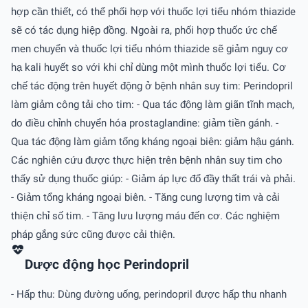
hợp cần thiết, có thể phối hợp với thuốc lợi tiểu nhóm thiazide
sẽ có tác dụng hiệp đồng. Ngoài ra, phối hợp thuốc ức chế
men chuyển và thuốc lợi tiểu nhóm thiazide sẽ giảm nguy cơ
hạ kali huyết so với khi chỉ dùng một mình thuốc lợi tiểu. Cơ
chế tác động trên huyết động ở bệnh nhân suy tim: Perindopril
làm giảm công tải cho tim: - Qua tác động làm giãn tĩnh mạch,
do điều chỉnh chuyển hóa prostaglandine: giảm tiền gánh. -
Qua tác động làm giảm tổng kháng ngoại biên: giảm hậu gánh.
Các nghiên cứu được thực hiện trên bệnh nhân suy tim cho
thấy sử dụng thuốc giúp: - Giảm áp lực đổ đầy thất trái và phải.
- Giảm tổng kháng ngoại biên. - Tăng cung lượng tim và cải
thiện chỉ số tim. - Tăng lưu lượng máu đến cơ. Các nghiệm
pháp gắng sức cũng được cải thiện.
Dược động học Perindopril
- Hấp thu: Dùng đường uống, perindopril được hấp thu nhanh