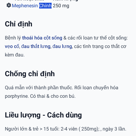
Mephenesin
Chính
250 mg
Chỉ định
Bệnh lý
thoái hóa cột sống
& các rối loạn tư thế cột sống:
vẹo cổ
,
đau thắt lưng
,
đau lưng
, các tình trạng co thắt cơ
kèm đau.
Chống chỉ định
Quá mẫn với thành phần thuốc. Rối loạn chuyển hóa
porphyrine. Có thai & cho con bú.
Liều lượng - Cách dùng
Người lớn & trẻ > 15 tuổi: 2-4 viên ( 250mg); , ngày 3 lần.