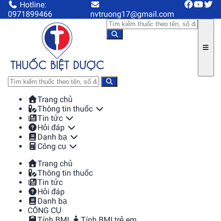
Hotline:
0971899466
nvtruong17@gmail.com
Trang chủ
Thông tin thuốc
Tin tức
Hỏi đáp
Danh bạ
Công cụ
Trang chủ
Thông tin thuốc
Tin tức
Hỏi đáp
Danh bạ
CÔNG CỤ
Tính BMI
Tính BMI trẻ em