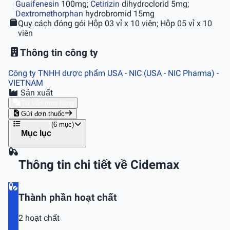
Guaifenesin
100mg;
Cetirizin
dihydroclorid 5mg;
Dextromethorphan
hydrobromid 15mg
Quy cách đóng gói
Hộp 03 vỉ x 10 viên; Hộp 05 vỉ x 10
viên
Thông tin công ty
Công ty TNHH dược phẩm USA - NIC (USA - NIC Pharma)
-
VIETNAM
Sản xuất
Tư vấn mua hàng
Gửi đơn thuốc
(6 mục)
Mục lục
Thông tin chi tiết về Cidemax
Thành phần hoạt chất
2 hoạt chất