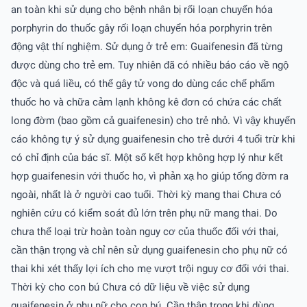
an toàn khi sử dụng cho bệnh nhân bị rối loạn chuyển hóa
porphyrin do thuốc gây rối loạn chuyển hóa porphyrin trên
động vật thí nghiệm. Sử dụng ở trẻ em: Guaifenesin đã từng
được dùng cho trẻ em. Tuy nhiên đã có nhiều báo cáo về ngộ
độc và quá liều, có thể gây tử vong do dùng các chế phẩm
thuốc ho và chữa cảm lạnh không kê đơn có chứa các chất
long đờm (bao gồm cả guaifenesin) cho trẻ nhỏ. Vì vậy khuyến
cáo không tự ý sử dụng guaifenesin cho trẻ dưới 4 tuổi trừ khi
có chỉ định của bác sĩ. Một số kết hợp không hợp lý như kết
hợp guaifenesin với thuốc ho, vì phản xạ ho giúp tống đờm ra
ngoài, nhất là ở người cao tuổi. Thời kỳ mang thai Chưa có
nghiên cứu có kiểm soát đủ lớn trên phụ nữ mang thai. Do
chưa thể loại trừ hoàn toàn nguy cơ của thuốc đối với thai,
cần thận trọng và chỉ nên sử dụng guaifenesin cho phụ nữ có
thai khi xét thấy lợi ích cho mẹ vượt trội nguy cơ đối với thai.
Thời kỳ cho con bú Chưa có dữ liệu về việc sử dụng
guaifenesin ở phụ nữ cho con bú. Cần thận trọng khi dùng