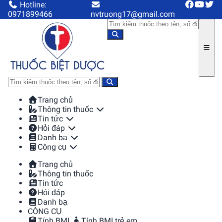
Hotline:
0971899466
nvtruong17@gmail.com
Trang chủ
Thông tin thuốc
Tin tức
Hỏi đáp
Danh bạ
Công cụ
Trang chủ
Thông tin thuốc
Tin tức
Hỏi đáp
Danh bạ
CÔNG CỤ
Tính BMI
Tính BMI trẻ em