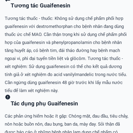
Tương tác Guaifenesin
Tương tác thuốc - thuốc: Không sử dụng chế phẩm phối hợp
guaifenesin với dextromethorphan cho bệnh nhân đang dùng
thuốc ức chế MAO. Cần thận trọng khi sử dụng chế phẩm phối
hợp của guaifenesin và phenylpropanolamin cho bệnh nhân
tăng huyết áp, có bệnh tim, đái tháo đường hay bệnh mạch
ngoại vi, phì đại tuyến tiền liệt và glôcôm. Tương tác thuốc -
xét nghiệm: Sử dụng guaifenesin có thể cho kết quả dương
tính giả ở xét nghiệm đo acid vanilylmandelic trong nước tiểu.
Cần ngừng dùng guaifenesin 48 giờ trước khi lấy mẫu nước
tiểu để làm xét nghiệm này.
Tác dụng phụ Guaifenesin
Các phản ứng hiếm hoặc ít gặp: Chóng mặt, đau đầu, tiêu chảy,
nôn hoặc buồn nôn, đau bụng, ban da, mày đay. Sỏi thận đã
được báo cáo ở những bệnh nhân lạm dụng chế phẩm có