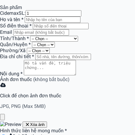
Sản phẩm
Cidemax
SL:
Họ và tên
*
Số điện thoại
*
Email
Tỉnh/Thành
*
Quận/Huyện
*
Phường/Xã
Địa chỉ chi tiết
*
Nội dung
*
Ảnh đơn thuốc
(không bắt buộc)
Click để chọn ảnh đơn thuốc
JPG, PNG (Max 5MB)
Xóa ảnh
Hình thức liên hệ mong muốn
*