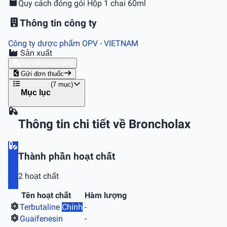
Quy cách đóng gói
Hộp 1 chai 60ml
Thông tin công ty
Công ty dược phẩm OPV
- VIETNAM
Sản xuất
Tư vấn mua hàng
Gửi đơn thuốc
(7 mục)
Mục lục
Thông tin chi tiết về Broncholax
Thành phần hoạt chất
2 hoạt chất
Tên hoạt chất
Hàm lượng
Terbutaline
Chính
-
Guaifenesin
-