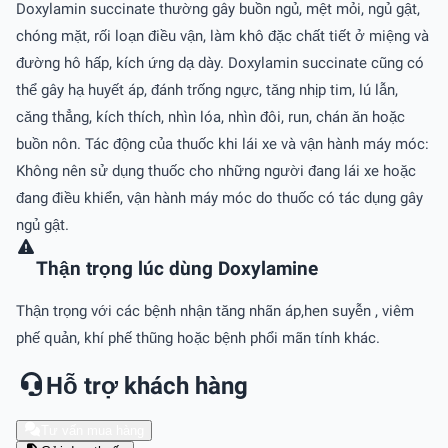
Doxylamin succinate thường gây buồn ngủ, mệt mỏi, ngủ gật,
chóng mặt, rối loạn điều vận, làm khô đặc chất tiết ở miệng và
đường hô hấp, kích ứng dạ dày. Doxylamin succinate cũng có
thể gây hạ huyết áp, đánh trống ngực, tǎng nhịp tim, lú lẫn,
cǎng thẳng, kích thích, nhìn lóa, nhìn đôi, run, chán ǎn hoặc
buồn nôn. Tác động của thuốc khi lái xe và vận hành máy móc:
Không nên sử dụng thuốc cho những người đang lái xe hoặc
đang điều khiển, vận hành máy móc do thuốc có tác dụng gây
ngủ gật.
Thận trọng lúc dùng Doxylamine
Thận trọng với các bệnh nhận tăng nhãn áp,hen suyễn , viêm
phế quản, khí phế thũng hoặc bệnh phổi mãn tính khác.
Hỗ trợ khách hàng
Tư vấn mua hàng