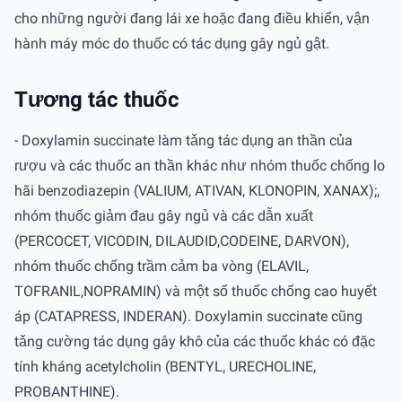
cho những người đang lái xe hoặc đang điều khiển, vận
hành máy móc do thuốc có tác dụng gây ngủ gật.
Tương tác thuốc
- Doxylamin succinate làm tǎng tác dụng an thần của
rượu và các thuốc an thần khác như nhóm thuốc chống lo
hãi benzodiazepin (VALIUM, ATIVAN, KLONOPIN, XANAX);,
nhóm thuốc giảm đau gây ngủ và các dẫn xuất
(PERCOCET, VICODIN, DILAUDID,CODEINE, DARVON),
nhóm thuốc chống trầm cảm ba vòng (ELAVIL,
TOFRANIL,NOPRAMIN) và một số thuốc chống cao huyết
áp (CATAPRESS, INDERAN). Doxylamin succinate cũng
tǎng cường tác dụng gây khô của các thuốc khác có đặc
tính kháng acetylcholin (BENTYL, URECHOLINE,
PROBANTHINE).