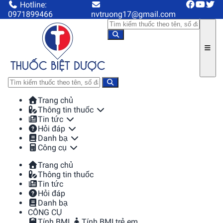
Hotline:
0971899466
nvtruong17@gmail.com
Trang chủ
Thông tin thuốc
Tin tức
Hỏi đáp
Danh bạ
Công cụ
Trang chủ
Thông tin thuốc
Tin tức
Hỏi đáp
Danh bạ
CÔNG CỤ
Tính BMI
Tính BMI trẻ em