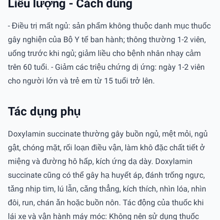
Liều lượng - Cách dùng
- Điều trị mất ngủ: sản phẩm không thuộc danh mục thuốc
gây nghiện của Bộ Y tế ban hành; thông thường 1-2 viên,
uống trước khi ngủ; giảm liều cho bệnh nhân nhạy cảm
trên 60 tuổi. - Giảm các triệu chứng dị ứng: ngày 1-2 viên
cho người lớn và trẻ em từ 15 tuổi trở lên.
Tác dụng phụ
Doxylamin succinate thường gây buồn ngủ, mệt mỏi, ngủ
gật, chóng mặt, rối loạn điều vận, làm khô đặc chất tiết ở
miệng và đường hô hấp, kích ứng dạ dày. Doxylamin
succinate cũng có thể gây hạ huyết áp, đánh trống ngực,
tǎng nhịp tim, lú lẫn, cǎng thẳng, kích thích, nhìn lóa, nhìn
đôi, run, chán ǎn hoặc buồn nôn. Tác động của thuốc khi
lái xe và vận hành máy móc: Không nên sử dụng thuốc