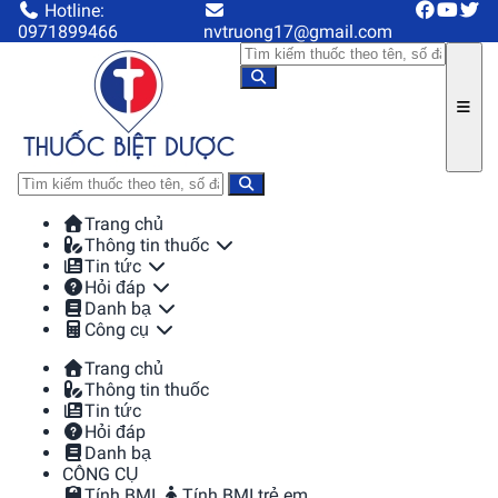
Hotline:
0971899466
nvtruong17@gmail.com
Trang chủ
Thông tin thuốc
Tin tức
Hỏi đáp
Danh bạ
Công cụ
Trang chủ
Thông tin thuốc
Tin tức
Hỏi đáp
Danh bạ
CÔNG CỤ
Tính BMI
Tính BMI trẻ em