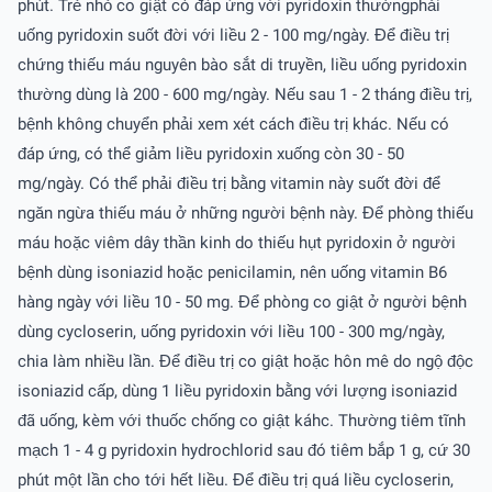
phút. Trẻ nhỏ co giật có đáp ứng với pyridoxin thườngphải
uống pyridoxin suốt đời với liều 2 - 100 mg/ngày. Để điều trị
chứng thiếu máu nguyên bào sắt di truyền, liều uống pyridoxin
thường dùng là 200 - 600 mg/ngày. Nếu sau 1 - 2 tháng điều trị,
bệnh không chuyển phải xem xét cách điều trị khác. Nếu có
đáp ứng, có thể giảm liều pyridoxin xuống còn 30 - 50
mg/ngày. Có thể phải điều trị bằng vitamin này suốt đời để
ngăn ngừa thiếu máu ở những người bệnh này. Để phòng thiếu
máu hoặc viêm dây thần kinh do thiếu hụt pyridoxin ở người
bệnh dùng isoniazid hoặc penicilamin, nên uống vitamin B6
hàng ngày với liều 10 - 50 mg. Để phòng co giật ở người bệnh
dùng cycloserin, uống pyridoxin với liều 100 - 300 mg/ngày,
chia làm nhiều lần. Để điều trị co giật hoặc hôn mê do ngộ độc
isoniazid cấp, dùng 1 liều pyridoxin bằng với lượng isoniazid
đã uống, kèm với thuốc chống co giật káhc. Thường tiêm tĩnh
mạch 1 - 4 g pyridoxin hydrochlorid sau đó tiêm bắp 1 g, cứ 30
phút một lần cho tới hết liều. Để điều trị quá liều cycloserin,