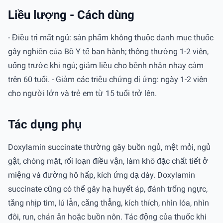
Liều lượng - Cách dùng
- Điều trị mất ngủ: sản phẩm không thuộc danh mục thuốc
gây nghiện của Bộ Y tế ban hành; thông thường 1-2 viên,
uống trước khi ngủ; giảm liều cho bệnh nhân nhạy cảm
trên 60 tuổi. - Giảm các triệu chứng dị ứng: ngày 1-2 viên
cho người lớn và trẻ em từ 15 tuổi trở lên.
Tác dụng phụ
Doxylamin succinate thường gây buồn ngủ, mệt mỏi, ngủ
gật, chóng mặt, rối loạn điều vận, làm khô đặc chất tiết ở
miệng và đường hô hấp, kích ứng dạ dày. Doxylamin
succinate cũng có thể gây hạ huyết áp, đánh trống ngực,
tǎng nhịp tim, lú lẫn, cǎng thẳng, kích thích, nhìn lóa, nhìn
đôi, run, chán ǎn hoặc buồn nôn. Tác động của thuốc khi