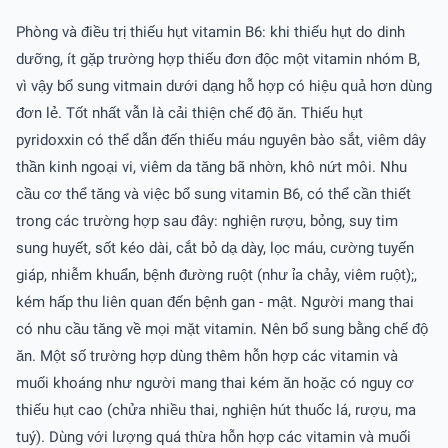
Phòng và điều trị thiếu hụt vitamin B6: khi thiếu hụt do dinh
dưỡng, ít gặp trường hợp thiếu đơn độc một vitamin nhóm B,
vì vậy bổ sung vitmain dưới dạng hỗ hợp có hiệu quả hơn dùng
đơn lẻ. Tốt nhất vẫn là cải thiện chế độ ăn. Thiếu hụt
pyridoxxin có thể dẫn đến thiếu máu nguyên bào sắt, viêm dây
thần kinh ngoại vi, viêm da tăng bã nhờn, khô nứt môi. Nhu
cầu cơ thể tăng và việc bổ sung vitamin B6, có thể cần thiết
trong các trường hợp sau đây: nghiện rượu, bỏng, suy tim
sung huyết, sốt kéo dài, cắt bỏ dạ dày, lọc máu, cường tuyến
giáp, nhiễm khuẩn, bệnh đường ruột (như ỉa chảy, viêm ruột);,
kém hấp thu liên quan đến bệnh gan - mật. Người mang thai
có nhu cầu tăng về mọi mặt vitamin. Nên bổ sung bằng chế độ
ăn. Một số trường hợp dùng thêm hỗn hợp các vitamin và
muối khoáng như người mang thai kém ăn hoặc có nguy cơ
thiếu hụt cao (chửa nhiều thai, nghiện hút thuốc lá, rượu, ma
tuý). Dùng với lượng quá thừa hỗn hợp các vitamin và muối