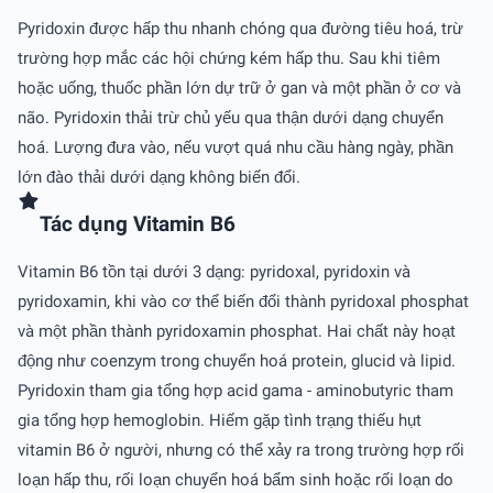
Pyridoxin được hấp thu nhanh chóng qua đường tiêu hoá, trừ
trường hợp mắc các hội chứng kém hấp thu. Sau khi tiêm
hoặc uống, thuốc phần lớn dự trữ ở gan và một phần ở cơ và
não. Pyridoxin thải trừ chủ yếu qua thận dưới dạng chuyển
hoá. Lượng đưa vào, nếu vượt quá nhu cầu hàng ngày, phần
lớn đào thải dưới dạng không biến đổi.
Tác dụng Vitamin B6
Vitamin B6 tồn tại dưới 3 dạng: pyridoxal, pyridoxin và
pyridoxamin, khi vào cơ thể biến đổi thành pyridoxal phosphat
và một phần thành pyridoxamin phosphat. Hai chất này hoạt
động như coenzym trong chuyển hoá protein, glucid và lipid.
Pyridoxin tham gia tổng hợp acid gama - aminobutyric tham
gia tổng hợp hemoglobin. Hiếm gặp tình trạng thiếu hụt
vitamin B6 ở người, nhưng có thể xảy ra trong trường hợp rối
loạn hấp thu, rối loạn chuyển hoá bẩm sinh hoặc rối loạn do