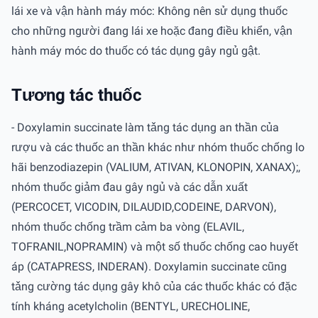
lái xe và vận hành máy móc: Không nên sử dụng thuốc
cho những người đang lái xe hoặc đang điều khiển, vận
hành máy móc do thuốc có tác dụng gây ngủ gật.
Tương tác thuốc
- Doxylamin succinate làm tǎng tác dụng an thần của
rượu và các thuốc an thần khác như nhóm thuốc chống lo
hãi benzodiazepin (VALIUM, ATIVAN, KLONOPIN, XANAX);,
nhóm thuốc giảm đau gây ngủ và các dẫn xuất
(PERCOCET, VICODIN, DILAUDID,CODEINE, DARVON),
nhóm thuốc chống trầm cảm ba vòng (ELAVIL,
TOFRANIL,NOPRAMIN) và một số thuốc chống cao huyết
áp (CATAPRESS, INDERAN). Doxylamin succinate cũng
tǎng cường tác dụng gây khô của các thuốc khác có đặc
tính kháng acetylcholin (BENTYL, URECHOLINE,