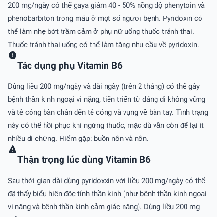
200 mg/ngày có thể gaya giảm 40 - 50% nồng độ phenytoin và
phenobarbiton trong máu ở một số người bệnh. Pyridoxin có
thể làm nhẹ bớt trầm cảm ở phụ nữ uống thuốc tránh thai.
Thuốc tránh thai uống có thể làm tăng nhu cầu về pyridoxin.
Tác dụng phụ Vitamin B6
Dùng liều 200 mg/ngày và dài ngày (trên 2 tháng) có thể gây
bệnh thần kinh ngoại vi nặng, tiến triển từ dáng đi không vững
và tê cóng bàn chân đến tê cóng và vụng về bàn tay. Tình trạng
này có thể hồi phục khi ngừng thuốc, mặc dù vẫn còn để lại ít
nhiều di chứng. Hiếm gặp: buồn nôn và nôn.
Thận trọng lúc dùng Vitamin B6
Sau thời gian dài dùng pyridoxxin với liều 200 mg/ngày có thể
đã thấy biểu hiện độc tính thần kinh (như bệnh thần kinh ngoại
vi nặng và bệnh thần kinh cảm giác nặng). Dùng liều 200 mg