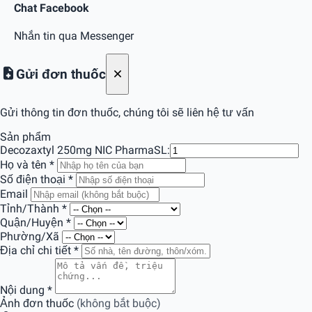
Chat Facebook
Nhắn tin qua Messenger
Gửi đơn thuốc
Gửi thông tin đơn thuốc, chúng tôi sẽ liên hệ tư vấn
Sản phẩm
Decozaxtyl 250mg NIC Pharma
SL:
Họ và tên
*
Số điện thoại
*
Email
Tỉnh/Thành
*
Quận/Huyện
*
Phường/Xã
Địa chỉ chi tiết
*
Nội dung
*
Ảnh đơn thuốc
(không bắt buộc)