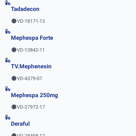
Tadadecon
VD-18171-13
Mephespa Forte
VD-13842-11
TV.Mephenesin
VD-4379-07
Mephespa 250mg
VD-27972-17
Deraful
VD-28498-17