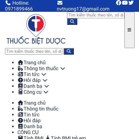
Hotline:
0971899466
nvtruong17@gmail.com
Trang chủ
Thông tin thuốc
Tin tức
Hỏi đáp
Danh bạ
Công cụ
Trang chủ
Thông tin thuốc
Tin tức
Hỏi đáp
Danh bạ
CÔNG CỤ
Tính BMI
Tính BMI trẻ em