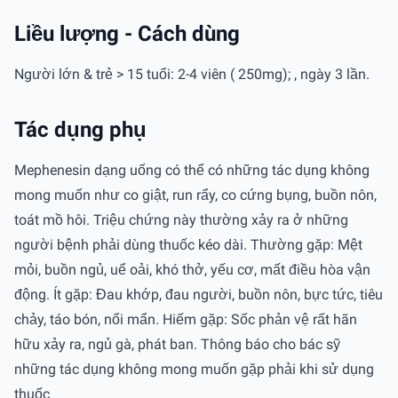
Liều lượng - Cách dùng
Người lớn & trẻ > 15 tuổi: 2-4 viên ( 250mg); , ngày 3 lần.
Tác dụng phụ
Mephenesin dạng uống có thể có những tác dụng không
mong muốn như co giật, run rẩy, co cứng bụng, buồn nôn,
toát mồ hôi. Triệu chứng này thường xảy ra ở những
người bệnh phải dùng thuốc kéo dài. Thường gặp: Mệt
mỏi, buồn ngủ, uể oải, khó thở, yếu cơ, mất điều hòa vận
động. Ít gặp: Đau khớp, đau người, buồn nôn, bực tức, tiêu
chảy, táo bón, nổi mẩn. Hiếm gặp: Sốc phản vệ rất hãn
hữu xảy ra, ngủ gà, phát ban. Thông báo cho bác sỹ
những tác dụng không mong muốn gặp phải khi sử dụng
thuốc