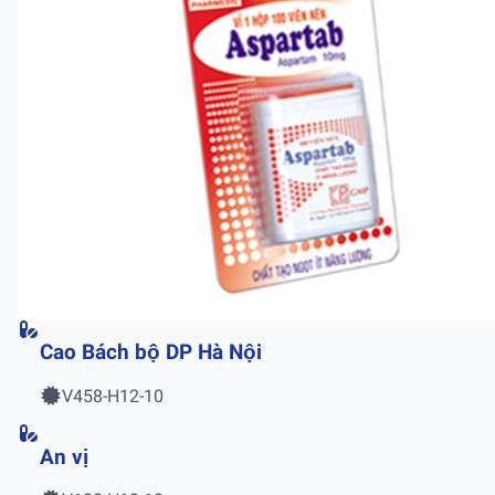
Cao Bách bộ DP Hà Nội
V458-H12-10
An vị