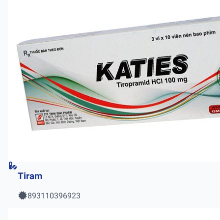
Tiram
893110396923