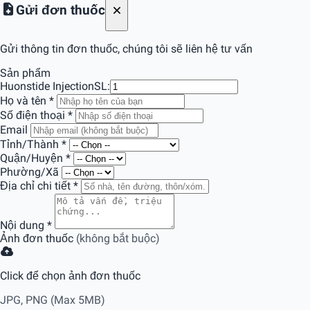
Gửi đơn thuốc
Gửi thông tin đơn thuốc, chúng tôi sẽ liên hệ tư vấn
Sản phẩm
Huonstide Injection
SL:
Họ và tên
*
Số điện thoại
*
Email
Tỉnh/Thành
*
Quận/Huyện
*
Phường/Xã
Địa chỉ chi tiết
*
Nội dung
*
Ảnh đơn thuốc
(không bắt buộc)
Click để chọn ảnh đơn thuốc
JPG, PNG (Max 5MB)