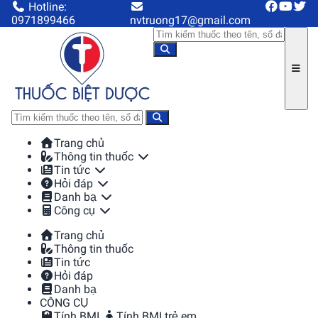
Hotline:
0971899466
nvtruong17@gmail.com
Trang chủ
Thông tin thuốc
Tin tức
Hỏi đáp
Danh bạ
Công cụ
Trang chủ
Thông tin thuốc
Tin tức
Hỏi đáp
Danh bạ
CÔNG CỤ
Tính BMI
Tính BMI trẻ em