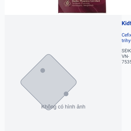
Kid
Cefi
trih
SĐK
VN-
753