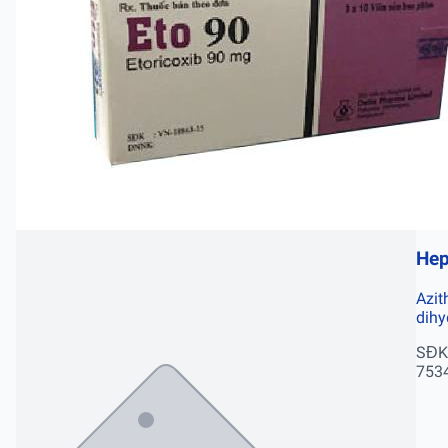
He
Azit
dihy
SĐK
753