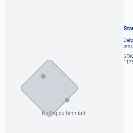
Sta
Cef
prox
SĐK
117