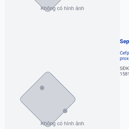
Se
Cef
prox
SĐK
158