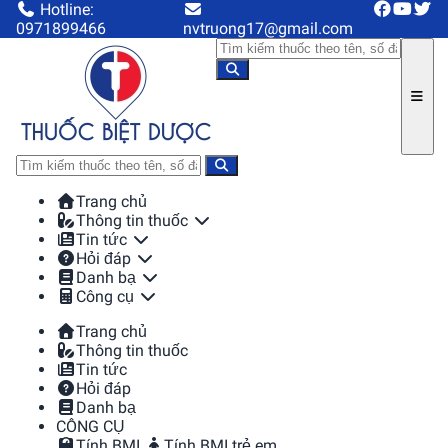
Hotline:
0971899466
nvtruong17@gmail.com
Trang chủ
Thông tin thuốc
Tin tức
Hỏi đáp
Danh bạ
Công cụ
Trang chủ
Thông tin thuốc
Tin tức
Hỏi đáp
Danh bạ
CÔNG CỤ
Tính BMI
Tính BMI trẻ em