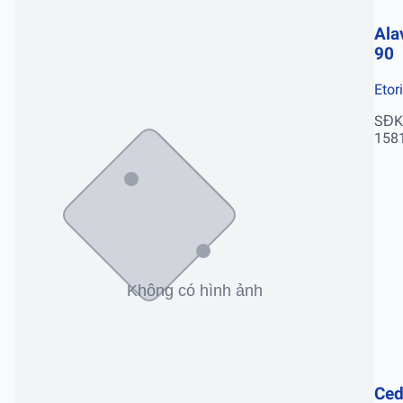
Ala
90
Etor
SĐK
158
Ced