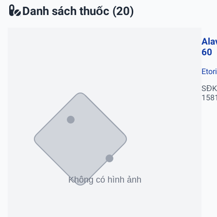
Danh sách thuốc (20)
Ala
60
Etor
SĐK
158