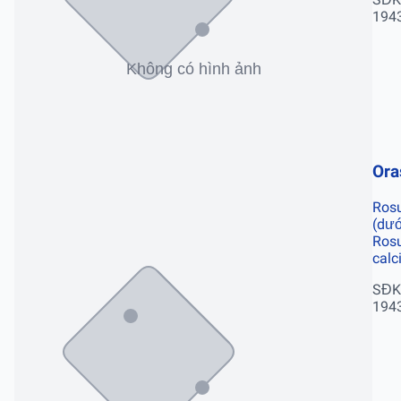
194
Ora
Rosu
(dướ
Rosu
calc
SĐK
194