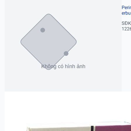
Peri
erb
SĐK
122