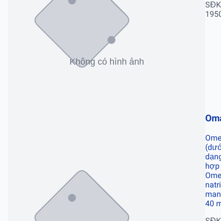
SĐK
195
Om
Ome
(dướ
dạn
hợp
Ome
natr
mani
40 
SĐK