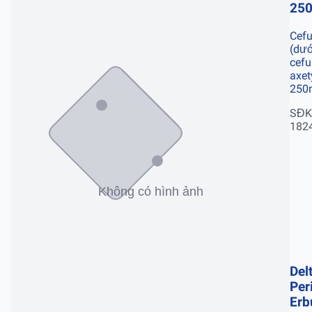
25
Cef
(dướ
cefu
axety
250
SĐK
182
Del
Per
Erb