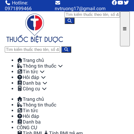
Hotline:
0971899466
nvtruong17@gmail.com
Trang chủ
Thông tin thuốc
Tin tức
Hỏi đáp
Danh bạ
Công cụ
Trang chủ
Thông tin thuốc
Tin tức
Hỏi đáp
Danh bạ
CÔNG CỤ
Tính BMI
Tính BMI trẻ em