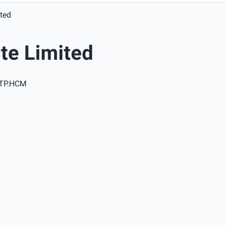
ted
te Limited
, TP.HCM