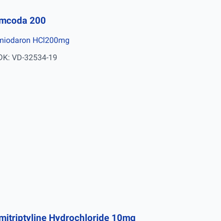
mcoda 200
miodaron HCl200mg
ĐK: VD-32534-19
mitriptyline Hydrochloride 10mg