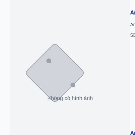
A
A
S
A