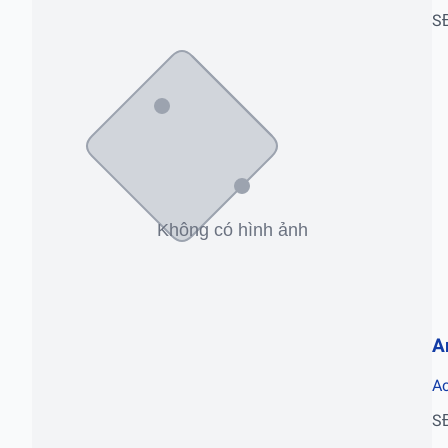
S
A
Ac
S