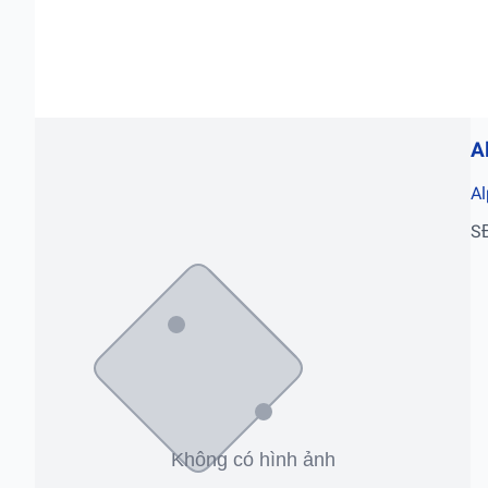
A
Al
S