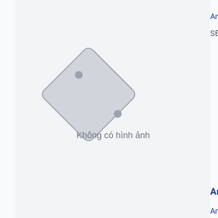
Am
S
A
Am