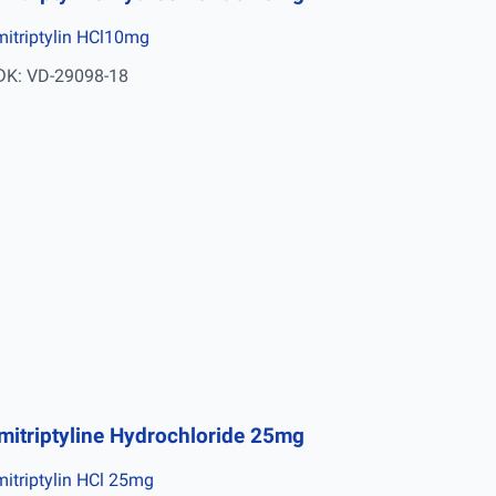
itriptylin HCl10mg
ĐK: VD-29098-18
mitriptyline Hydrochloride 25mg
itriptylin HCl 25mg