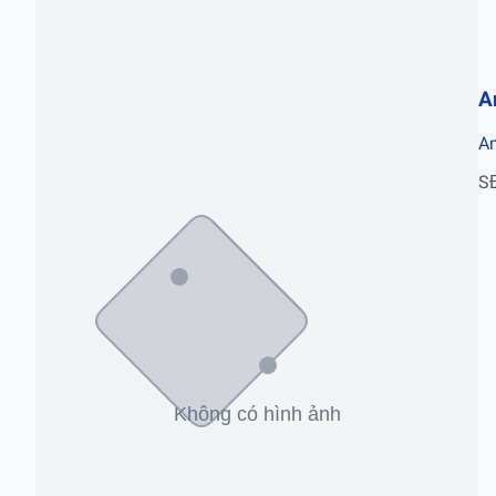
A
Am
S