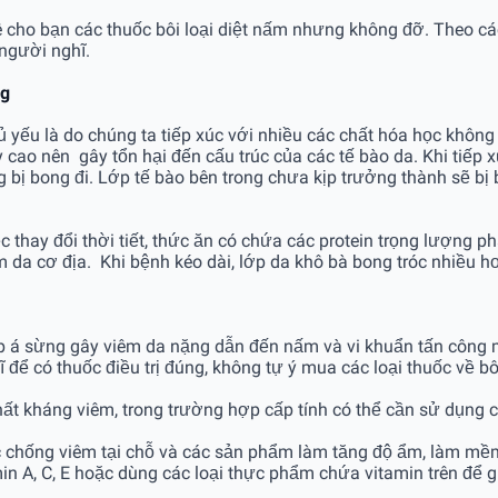
 cho bạn các thuốc bôi loại diệt nấm nhưng không đỡ. Theo các 
người nghĩ.
ng
 là do chúng ta tiếp xúc với nhiều các chất hóa học không có
y cao nên gây tổn hại đến cấu trúc của các tế bào da. Khi tiếp
ng bị bong đi. Lớp tế bào bên trong chưa kịp trưởng thành sẽ bị
ệc thay đổi thời tiết, thức ăn có chứa các protein trọng lượng 
m da cơ địa. Khi bệnh kéo dài, lớp da khô bà bong tróc nhiều hơ
á sừng gây viêm da nặng dẫn đến nấm và vi khuẩn tấn công mới c
để có thuốc điều trị đúng, không tự ý mua các loại thuốc về bô
chất kháng viêm, trong trường hợp cấp tính có thể cần sử dụng
c chống viêm tại chỗ và các sản phẩm làm tăng độ ẩm, làm mê
in A, C, E hoặc dùng các loại thực phẩm chứa vitamin trên để 