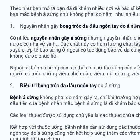
Theo như bạn mô tả bạn đã đi khám nhiều nơi và bác sĩ kê
bạn mắc bệnh á sừng chứ không phải do nấm như nhiều 
1.
Nguyên nhân gây
bong tróc da đầu ngón tay do á sừ
Có nhiều
nguyên nhân gây á sừng
nhưng nguyên nhân chủ yếu
nước cọ nhà vệ sinh… Các chất này có hàm lượng chất tẩ
xuyên, lớp tế bào sừng ở ngoài có tác dụng bảo vệ da cũ
không được phục hồi.
Ngoài ra, bệnh á sừng còn có thể chịu sự tác động của vi
người có triệu chứng viêm phế quản, viêm mũi dị ứng, viê
2.
Điều trị bong tróc da đầu ngón tay
do á sừng
Bệnh á sừng
không phải do nấm gây ra, chỉ khi trường hợp 
đầu tiên của bệnh nhân mắc bệnh á sừng là đi khám bác sĩ 
Các loại thuốc được sử dụng chủ yếu là các thuốc chứa 
Kết hợp với thuốc uống, bệnh nhân cần sử dụng các thuố
ngón tay do á sừng cũng nên kết hợp uống thêm các vitam
quá trình tái tạo chúng.