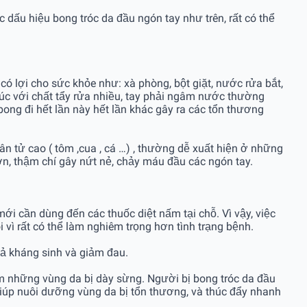
dấu hiệu bong tróc da đầu ngón tay như trên, rất có thể
 lợi cho sức khỏe như: xà phòng, bột giặt, nước rửa bắt,
 xúc với chất tẩy rửa nhiều, tay phải ngâm nước thường
 bong đi hết lần này hết lần khác gây ra các tổn thương
phân tử cao ( tôm ,cua , cá …) , thường dễ xuất hiện ở những
n, thậm chí gây nứt nẻ, chảy máu đầu các ngón tay.
ần dùng đến các thuốc diệt nấm tại chỗ. Vì vậy, việc
i vì rất có thể làm nghiêm trọng hơn tình trạng bệnh.
 cả kháng sinh và giảm đau.
̀m những vùng da bị dày sừng. Người bị bong tróc da đầu
giúp nuôi dưỡng vùng da bị tổn thương, và thúc đẩy nhanh