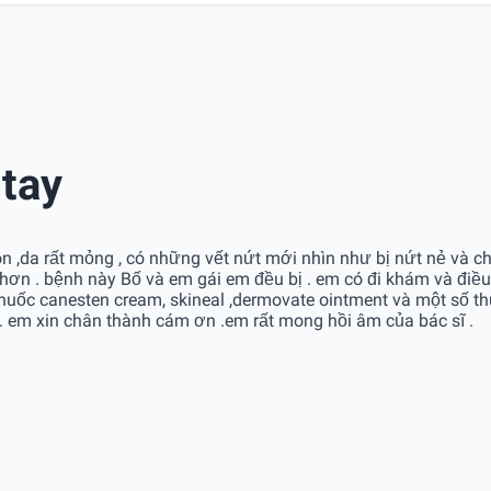
 tay
ón ,da rất mỏng , có những vết nứt mới nhìn như bị nứt nẻ và c
ơn . bệnh này Bố và em gái em đều bị . em có đi khám và điều t
huốc canesten cream, skineal ,dermovate ointment và một số th
 . em xin chân thành cám ơn .em rất mong hồi âm của bác sĩ .