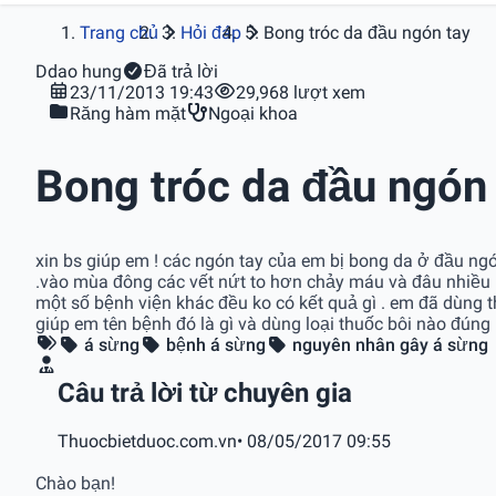
Trang chủ
Hỏi đáp
Bong tróc da đầu ngón tay
D
dao hung
Đã trả lời
23/11/2013 19:43
29,968 lượt xem
Răng hàm mặt
Ngoại khoa
Bong tróc da đầu ngón
xin bs giúp em ! các ngón tay của em bị bong da ở đầu ng
.vào mùa đông các vết nứt to hơn chảy máu và đâu nhiều h
một số bệnh viện khác đều ko có kết quả gì . em đã dùng t
giúp em tên bệnh đó là gì và dùng loại thuốc bôi nào đúng
á sừng
bệnh á sừng
nguyên nhân gây á sừng
Câu trả lời từ chuyên gia
Thuocbietduoc.com.vn
• 08/05/2017 09:55
Chào bạn!