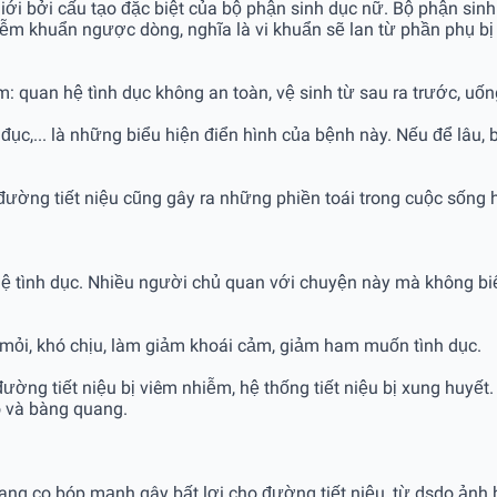
ới bởi cấu tạo đặc biệt của bộ phận sinh dục nữ. Bộ phận sinh
hiễm khuẩn ngược dòng, nghĩa là vi khuẩn sẽ lan từ phần phụ 
 quan hệ tình dục không an toàn, vệ sinh từ sau ra trước, uống 
tiểu đục,... là những biểu hiện điển hình của bệnh này. Nếu để lâ
ờng tiết niệu cũng gây ra những phiền toái trong cuộc sống h
an hệ tình dục. Nhiều người chủ quan với chuyện này mà không b
 mỏi, khó chịu, làm giảm khoái cảm, giảm ham muốn tình dục.
 đường tiết niệu bị viêm nhiễm, hệ thống tiết niệu bị xung huyết
o và bàng quang.
quang co bóp mạnh gây bất lợi cho đường tiết niệu, từ dsdo ảnh