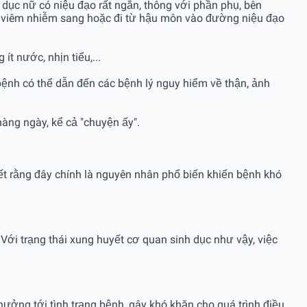
 dục nữ có niệu đạo rất ngắn, thông với phần phụ, bên
bị viêm nhiễm sang hoặc đi từ hậu môn vào đường niệu đạo
ít nước, nhịn tiểu,...
u, bệnh có thể dẫn đến các bệnh lý nguy hiểm về thận, ảnh
àng ngày, kể cả "chuyện ấy".
iết rằng đây chính là nguyên nhân phổ biến khiến bệnh khó
. Với trạng thái xung huyết cơ quan sinh dục như vậy, việc
 hưởng tới tình trạng bệnh, gây khó khăn cho quá trình điều