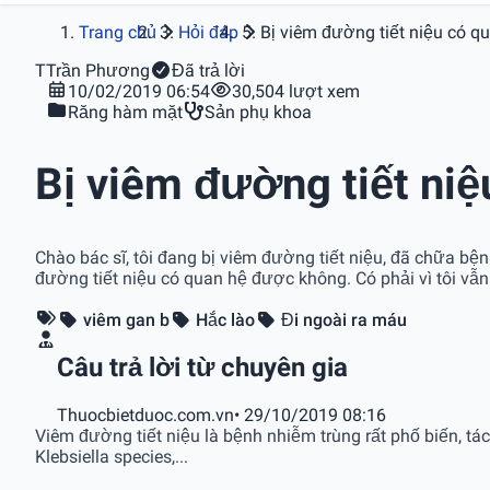
Trang chủ
Hỏi đáp
Bị viêm đường tiết niệu có 
T
Trần Phương
Đã trả lời
10/02/2019 06:54
30,504 lượt xem
Răng hàm mặt
Sản phụ khoa
Bị viêm đường tiết ni
Chào bác sĩ, tôi đang bị viêm đường tiết niệu, đã chữa bện
đường tiết niệu có quan hệ được không. Có phải vì tôi vẫ
viêm gan b
Hắc lào
Đi ngoài ra máu
Câu trả lời từ chuyên gia
Thuocbietduoc.com.vn
• 29/10/2019 08:16
Viêm đường tiết niệu là bệnh nhiễm trùng rất phố biến, tá
Klebsiella species,...