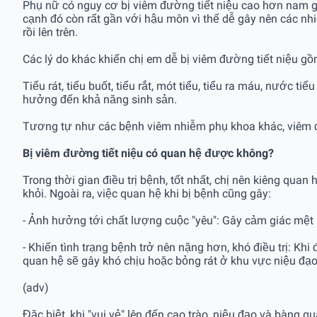
Phụ nữ có nguy cơ bị viêm đường tiết niệu cao hơn nam gi
cạnh đó còn rất gần với hậu môn vì thế dễ gây nên các n
rồi lên trên.
Các lý do khác khiến chị em dễ bị viêm đường tiết niệu gồm:
Tiểu rát, tiểu buốt, tiểu rắt, mót tiểu, tiểu ra máu, nước 
hưởng đến khả năng sinh sản.
Tương tự như các bệnh viêm nhiễm phụ khoa khác, viêm đư
Bị viêm đường tiết niệu có quan hệ được không?
Trong thời gian điều trị bệnh, tốt nhất, chị nên kiêng qu
khỏi. Ngoài ra, việc quan hệ khi bị bệnh cũng gây:
- Ảnh hưởng tới chất lượng cuộc "yêu": Gây cảm giác mệt
- Khiến tình trạng bệnh trở nên nặng hơn, khó điều trị: Khi
quan hệ sẽ gây khó chịu hoặc bỏng rát ở khu vực niệu đạ
(adv)
Đặc biệt, khi "vui vẻ" lên đến cao trào, niệu đạo và bàng 