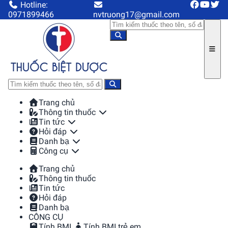
Hotline:
0971899466
nvtruong17@gmail.com
Trang chủ
Thông tin thuốc
Tin tức
Hỏi đáp
Danh bạ
Công cụ
Trang chủ
Thông tin thuốc
Tin tức
Hỏi đáp
Danh bạ
CÔNG CỤ
Tính BMI
Tính BMI trẻ em