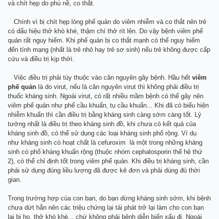
và chít hẹp do phù nề, co thắt.
Chính vì bị chít hẹp lòng phế quản do viêm nhiễm và co thắt nên trẻ
có dấu hiệu thở khò khè, thậm chí thở rít lên. Do vậy bệnh viêm phế
quản rất nguy hiểm. Khi phế quản bị co thắt mạnh có thể nguy hiểm
đến tính mạng (nhất là trẻ nhỏ hay trẻ sơ sinh) nếu trẻ không được cấp
cứu và điều trị kịp thời.
Việc điều trị phải tùy thuộc vào căn nguyên gây bệnh. Hầu hết
viêm
phế quản
là do virut, nếu là căn nguyên virut thì không phải điều trị
thuốc kháng sinh. Ngoài virut, có rất nhiều mầm bệnh có thể gây nên
viêm phế quản như phế cầu khuẩn, tụ cầu khuẩn... Khi đã có biểu hiện
nhiễm khuẩn thì cần điều trị bằng kháng sinh càng sớm càng tốt. Lý
tưởng nhất là điều trị theo kháng sinh đồ, khi chưa có kết quả của
kháng sinh đồ, có thể sử dụng các loại kháng sinh phổ rộng. Ví dụ
như kháng sinh có hoạt chất là cefuroxim là một trong những kháng
sinh có phổ kháng khuẩn rộng (thuộc nhóm cephalosporin thế hệ thứ
2), có thể chỉ định tốt trong viêm phế quản. Khi điều trị kháng sinh, cần
phải sử dụng đúng liều lượng đã được kê đơn và phải dùng đủ thời
gian.
Trong trường hợp của con bạn, do bạn dừng kháng sinh sớm, khi bệnh
chưa dứt hẳn nên các triệu chứng lại tái phát trở lại làm cho con bạn
lại bị ho, thở khò khè... chứ không phải bệnh diễn biến xấu đi. Ngoài