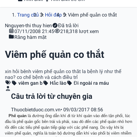
Trang chủ
Hỏi đáp
Viêm phế quản co thắt
N
nguyen-thi thuy hien
Đã trả lời
07/11/2008 21:45
218,318 lượt xem
Răng hàm mặt
Viêm phế quản co thắt
xin hỏi bênh viêm phế quản co thăt la bệnh lý như thế
nao? co chế bệnh và cách điều trỉ
viêm gan b
Hắc lào
Đi ngoài ra máu
Câu trả lời từ chuyên gia
Thuocbietduoc.com.vn
• 09/03/2017 08:56
Phế quản
là đường ống dẫn khí đi từ khí quản vào đến tận phổi, lúc
đầu là phế quản gốc bên trái và phải, sau đó đến các phế quản nhỏ hơn
rồi đến các tiểu phế quản tiếp giáp với các phế nang. Do vậy khi bị
viêm phế quản, nghĩa là toàn bộ đường dẫn khí vào phổi bị viêm nhiễm