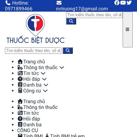
Hotline:
0971899466
nvtruong17@gmail.com
Trang chủ
Thông tin thuốc
Tin tức
Hỏi đáp
Danh bạ
Công cụ
Trang chủ
Thông tin thuốc
Tin tức
Hỏi đáp
Danh bạ
CÔNG CỤ
Tính BMI
Tính BMI trẻ em