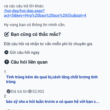
và các câu trả lời khác:
/hoi-dap/hoi-dap.aspx?
act=S&key=Hẹp%20bao%20quy%20đầu&opt=4
Hy vọng bạn có thông tin mình cần.
Bạn cũng có thắc mắc?
Đặt câu hỏi và nhận tư vấn miễn phí từ chuyên gia
Gửi câu hỏi ngay
Câu hỏi liên quan
1
Tinh trùng kém do quai bị,cách tăng chất lượng tinh
trùng
Đã trả lời
52,902
2
bác sỹ cho e hỏi tuần trươc e có quan hệ với bạn c...