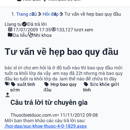
Trang chủ
Hỏi đáp
Tư vấn về hẹp bao quy đầu
L
lang tu
Đã trả lời
17/07/2009 17:35
133,127 lượt xem
Da liễu
Nhi khoa
Tư vấn về hẹp bao quy đầu
bác sĩ ơi cho em hỏi là ở độ tuổi nào thì bao quy đầu mới
tuột ra khỏi lớp da vậy .em nay đã 22t nhưng mà bao quy
đầu ko tuột ra khỏi lớp da .lam thế nào để chữa trị đây
xuất tinh
Hẹp bao quy
Sức khỏe giới
sớm
đầu
tính
Câu trả lời từ chuyên gia
Thuocbietduoc.com.vn
• 11/11/2012 09:08
Mời bạn tham khảo các câu trả lời sau:
/hoi-dap/suc-khoe-thuoc-4-0-1829.aspx