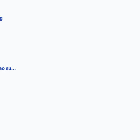
ng
o su...