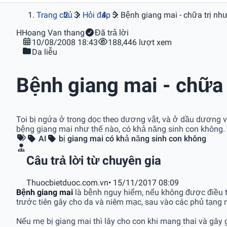
Trang chủ
Hỏi đáp
Bệnh giang mai - chữa trị nh
H
Hoang Van thang
Đã trả lời
10/08/2008 18:43
188,446 lượt xem
Da liễu
Bệnh giang mai - chữa 
Toi bị ngứa ở trong dọc theo dương vật, và ở dầu dương vật,
bệng giang mai như thế nào, có khả năng sinh con không.
AI
bị giang mai có khả năng sinh con không
Câu trả lời từ chuyên gia
Thuocbietduoc.com.vn
• 15/11/2017 08:09
Bệnh giang mai
là bệnh nguy hiểm, nếu không được điều t
trước tiên gây cho da và niêm mạc, sau vào các phủ tạng 
Nếu mẹ bị giang mai thì lây cho con khi mang thai và gây