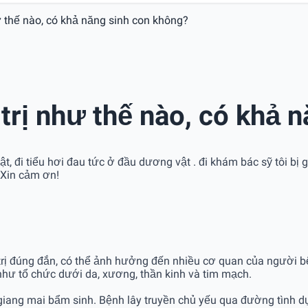
ư thế nào, có khả năng sinh con không?
trị như thế nào, có khả 
 đi tiểu hơi đau tức ở đầu dương vật . đi khám bác sỹ tôi bị gi
 Xin cảm ơn!
rị đúng đắn, có thể ảnh hưởng đến nhiều cơ quan của người bệ
như tổ chức dưới da, xương, thần kinh và tim mạch.
 giang mai bẩm sinh. Bệnh lây truyền chủ yếu qua đường tình d