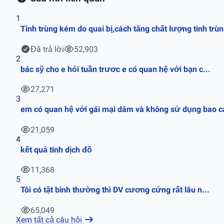
1
Tinh trùng kém do quai bị,cách tăng chất lượng tinh trù
Đã trả lời
52,903
2
bác sỹ cho e hỏi tuần trươc e có quan hệ với bạn c...
27,271
3
em có quan hệ với gái mại dâm và không sử dụng bao ca
21,059
4
kết quả tinh dịch đồ
11,368
5
Tôi có tật bình thường thì DV cương cứng rất lâu n...
65,049
Xem tất cả câu hỏi