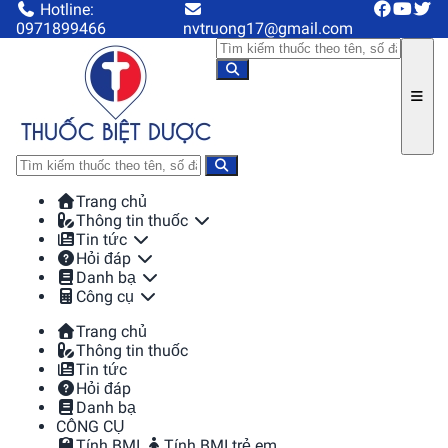
Hotline:
0971899466
nvtruong17@gmail.com
Trang chủ
Thông tin thuốc
Tin tức
Hỏi đáp
Danh bạ
Công cụ
Trang chủ
Thông tin thuốc
Tin tức
Hỏi đáp
Danh bạ
CÔNG CỤ
Tính BMI
Tính BMI trẻ em