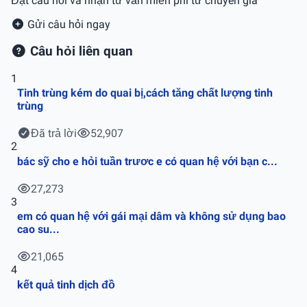
Đặt câu hỏi và nhận tư vấn miễn phí từ chuyên gia
Gửi câu hỏi ngay
Câu hỏi liên quan
1
Tinh trùng kém do quai bị,cách tăng chất lượng tinh
trùng
Đã trả lời
52,907
2
bác sỹ cho e hỏi tuần trươc e có quan hệ với bạn c...
27,273
3
em có quan hệ với gái mại dâm và không sử dụng bao
cao su...
21,065
4
kết quả tinh dịch đồ