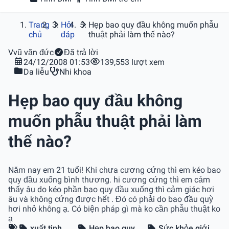
Trang
Hỏi
Hẹp bao quy đầu không muốn phẫu
chủ
đáp
thuật phải làm thế nào?
V
vũ văn đức
Đã trả lời
24/12/2008 01:53
139,553 lượt xem
Da liễu
Nhi khoa
Hẹp bao quy đầu không
muốn phẫu thuật phải làm
thế nào?
Năm nay em 21 tuổi! Khi chưa cương cứng thì em kéo bao
quy đầu xuống bình thương. hi cương cứng thì em cảm
thấy âu do kéo phần bao quy đầu xuống thì cảm giác hơi
âu và không cứng được hết . Đó có phải do bao đầu quỳ
hơi nhỏ không ạ. Có biện pháp gì mà ko cần phẫu thuật ko
ạ
xuất tinh
Hẹp bao quy
Sức khỏe giới