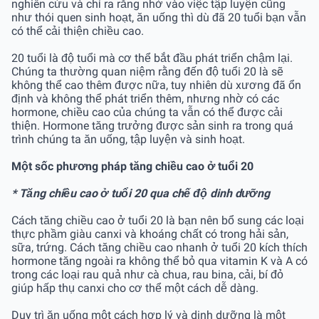
nghiên cứu và chỉ ra rằng nhờ vào việc tập luyện cũng
như thói quen sinh hoạt, ăn uống thì dù đã 20 tuổi bạn vẫn
có thể cải thiện chiều cao.
20 tuổi là độ tuổi mà cơ thể bắt đầu phát triển chậm lại.
Chúng ta thường quan niệm rằng đến độ tuổi 20 là sẽ
không thể cao thêm được nữa, tuy nhiên dù xương đã ổn
định và không thể phát triển thêm, nhưng nhờ có các
hormone, chiều cao của chúng ta vẫn có thể được cải
thiện. Hormone tăng trưởng được sản sinh ra trong quá
trình chúng ta ăn uống, tập luyện và sinh hoạt.
Một sốc phương pháp tăng chiều cao ở tuổi 20
* Tăng chiều cao ở tuổi 20 qua chế độ dinh dưỡng
Cách tăng chiều cao ở tuổi 20 là bạn nên bổ sung các loại
thực phầm giàu canxi và khoáng chất có trong hải sản,
sữa, trứng. Cách tăng chiều cao nhanh ở tuổi 20 kích thích
hormone tăng ngoài ra không thể bỏ qua vitamin K và A có
trong các loại rau quả như cà chua, rau bina, cải, bí đỏ
giúp hấp thụ canxi cho cơ thể một cách dễ dàng.
Duy trì ăn uống một cách hợp lý và dinh dưỡng là một