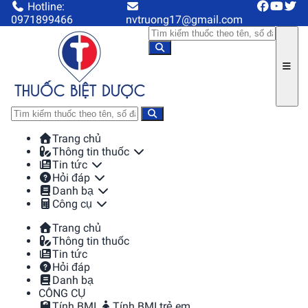
Hotline:
0971899466
nvtruong17@gmail.com
Trang chủ
Thông tin thuốc
Tin tức
Hỏi đáp
Danh bạ
Công cụ
Trang chủ
Thông tin thuốc
Tin tức
Hỏi đáp
Danh bạ
CÔNG CỤ
Tính BMI
Tính BMI trẻ em