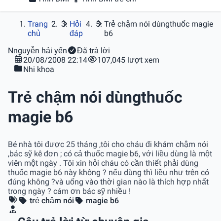
Trang
Hỏi
Trẻ chậm nói dùngthuốc magie
chủ
đáp
b6
N
nguyễn hải yến
Đã trả lời
20/08/2008 22:14
107,045 lượt xem
Nhi khoa
Trẻ chậm nói dùngthuốc
magie b6
Bé nhà tôi được 25 tháng ,tôi cho cháu đi khám chậm nói
,bác sỹ kê đơn ; có cả thuốc magie b6, với liều dùng là một
viên một ngày . Tôi xin hỏi cháu có cần thiết phải dùng
thuốc magie b6 này không ? nếu dùng thì liều như trên có
đúng không ?và uống vào thời gian nào là thích hợp nhất
trong ngày ? cám ơn bác sỹ nhiều !
trẻ chậm nói
magie b6