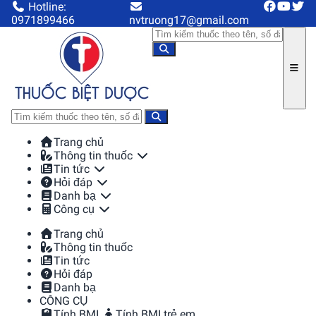
Hotline:
0971899466
nvtruong17@gmail.com
Trang chủ
Thông tin thuốc
Tin tức
Hỏi đáp
Danh bạ
Công cụ
Trang chủ
Thông tin thuốc
Tin tức
Hỏi đáp
Danh bạ
CÔNG CỤ
Tính BMI
Tính BMI trẻ em