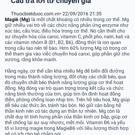
Câu trả lời từ chuyên gia
Thuocbietduoc.com.vn
• 22/09/2016 21:35
Magiê (Mg)
là một chất khoáng có nhiều trong cơ thể. Mg
giữ nhiều vai trò về các chức năng phản ứng enzyme như
xúc tác, cấu trúc, điều hòa trong cơ thể. Nó cần thiết cho
sự chuyển hóa của canxi, vitamin C, phốt pho, natri, kali và
các vitamin nhóm B (B1, B2, B6), đồng thời là ion quan
trọng cấu tạo nên tế bào. Hơn 60% lượng Mg có trong cơ
thể tham gia vào việc chuyển hoá canxi, góp phần giữ cho
xương, răng khỏe mạnh.
Hằng ngày, cơ thể cần khá nhiều Mg để biến đổi đường
trong máu thành năng lượng, đốt cháy các chất béo, qua
đó chuyển chất béo thành năng lượng giúp cơ thể hoạt
động. Mg đóng vai trò quan trọng trong kết cấu và chức
năng bình thường của tim, giúp tim ổn định hoạt động
điện, phòng chống loạn nhịp tim. Trên hệ tiêu hoá, Mg giúp
dễ tiêu các thức ăn, tránh táo bón. Nó giữ cân bằng hệ
thần kinh nên có tác dụng an thần tự nhiên. Mg còn là
chất duy trì tính hưng phấn của thần kinh cơ bắp, giúp cơ
thể chống lại sự suy nhược, mệt mỏi. Vitamin B6 và yếu
tố vi lượng magie trong MagieB6 với liều lượng thích hợp
sẽ có ích cho trẻ chậm nói.