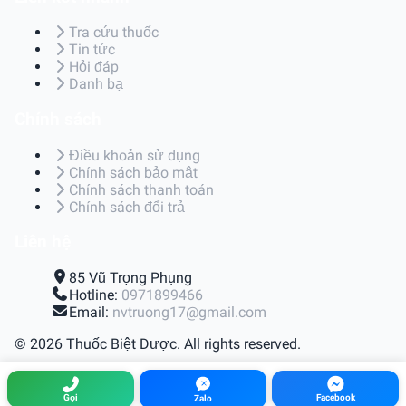
Tra cứu thuốc
Tin tức
Hỏi đáp
Danh bạ
Chính sách
Điều khoản sử dụng
Chính sách bảo mật
Chính sách thanh toán
Chính sách đổi trả
Liên hệ
85 Vũ Trọng Phụng
Hotline:
0971899466
Email:
nvtruong17@gmail.com
© 2026 Thuốc Biệt Dược. All rights reserved.
Điều khoản sử dụng
|
Chính sách bảo mật
|
Chính sách
thanh toán
|
Chính sách đổi trả
Gọi
Facebook
Zalo