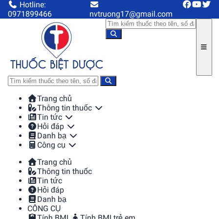
Hotline:
0971899466
nvtruong17@gmail.com
Trang chủ
Thông tin thuốc
Tin tức
Hỏi đáp
Danh bạ
Công cụ
Trang chủ
Thông tin thuốc
Tin tức
Hỏi đáp
Danh bạ
CÔNG CỤ
Tính BMI
Tính BMI trẻ em