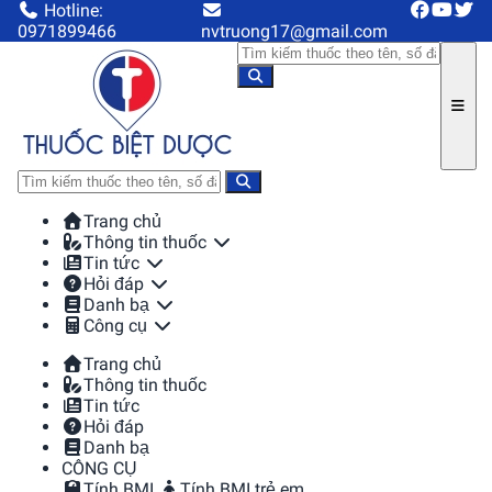
Hotline:
0971899466
nvtruong17@gmail.com
Trang chủ
Thông tin thuốc
Tin tức
Hỏi đáp
Danh bạ
Công cụ
Trang chủ
Thông tin thuốc
Tin tức
Hỏi đáp
Danh bạ
CÔNG CỤ
Tính BMI
Tính BMI trẻ em