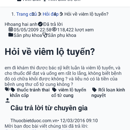
Trang chủ
Hỏi đáp
Hỏi về viêm lộ tuyến?
H
hoang hai anh
Đã trả lời
05/05/2009 22:58
118,422 lượt xem
Sản phụ khoa
Sản phụ khoa
Hỏi về viêm lộ tuyến?
em đi khám thì được bác sỹ kết luận là viêm lộ tuyến, và
cho thuốc để đạt và uống em rất lo lắng, không biết bệnh
đó có chữa khỏi được không ? và liệu nó có là tiền của
bệnh ung thư cổ tử cung không ?
thuốc tránh thai
viêm lộ tuyến
Rối loạn kinh
khẩn cấp
cổ tử cung
nguyệt
Câu trả lời từ chuyên gia
Thuocbietduoc.com.vn
• 12/03/2016 09:10
Mời bạn đọc bài viết chúng tôi đã trả lời: