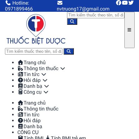
Hotline:
0971899466
nvtruong17@gmail.com
Trang chủ
Thông tin thuốc
Tin tức
Hỏi đáp
Danh bạ
Công cụ
Trang chủ
Thông tin thuốc
Tin tức
Hỏi đáp
Danh bạ
CÔNG CỤ
Tính BMI
Tính BMI trẻ em