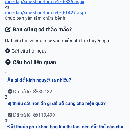
/hoi-dap/suc-khoe-thuoc-2-0-836.aspx
và
/hoi-dap/suc-khoe-thuoc-0-0-1427.aspx
Chúc bạn yên tâm chữa bệnh.
Bạn cũng có thắc mắc?
Đặt câu hỏi và nhận tư vấn miễn phí từ chuyên gia
Gửi câu hỏi ngay
Câu hỏi liên quan
1
Ăn gì để kinh nguyệt ra nhiều?
Đã trả lời
35,132
2
Bị thiếu sắt nên ăn gì để bổ sung cho hiệu quả?
Đã trả lời
119,499
3
Đặt thuốc phụ khoa bao lâu thì tan, nên đặt thế nào cho