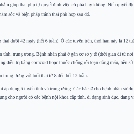
nhằm giúp thai phụ tự quyết định việc có phá hay không. Nếu quyết đị
chăm sóc và biện pháp tránh thai phù hợp sau đó.
hai dưới 42 ngày (hết 6 tuần). Ở các tuyến trên, thời hạn này là 12 tu
n tỉnh, trung ương. Bệnh nhân phải ở gần cơ sở y tế (thời gian đi từ n
ng điều trị bằng corticoid hoặc thuốc chống rối loạn đông máu, tiền s
trung ương với tuổi thai từ 8 đến hết 12 tuần.
chỉ áp dụng ở tuyến tỉnh và trung ương. Các bác sĩ cho bệnh nhân sử 
ụng cho người có các bệnh nội khoa cấp tính, dị dạng sinh dục, đang v