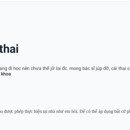
thai
đang đi học nên chưa thể jữ lại đc. mong bác sĩ júp đỡ, cái thai
 khoa
o được phép thực hiện tại nhà như em hỏi. Để có thể áp dụng bất cứ p