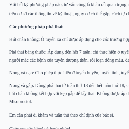
Với bất kỳ phương pháp nào, tư vấn cũng là khâu rất quan trọng 
trên cơ sở các thông tin về kỹ thuật, nguy cơ có thể gặp, cách tự 
Các phương pháp phá thai:
Hút chân không: Ở tuyến xã chỉ được áp dụng cho các trường hợp t
Phá thai bằng thuốc: Áp dụng đến hết 7 tuần; chỉ thực hiện ở tuyế
người mắc các bệnh của tuyến thượng thận, rối loạn đông máu, đa
Nong và nạo: Cho phép thực hiện ở tuyến huyện, tuyến tỉnh, tuyến 
Nong và gắp: Dùng phá thai từ tuần thứ 13 đến hết tuần thứ 18, 
hút chân không kết hợp với kẹp gắp để lấy thai. Không được áp d
Misoprostol.
Em cần phải đi khám và tuân thủ theo chỉ định của bác sĩ.
Chúc em sức khoẻ và hạnh phúc!