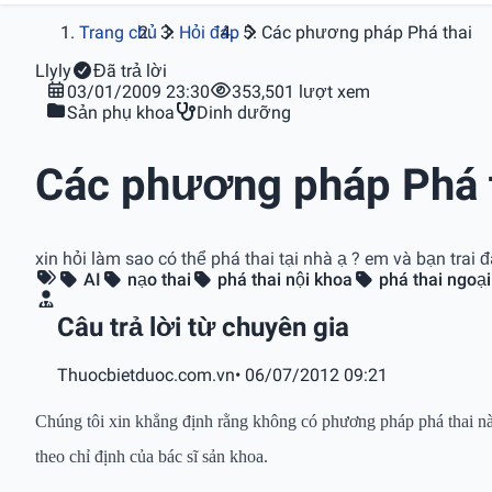
Trang chủ
Hỏi đáp
Các phương pháp Phá thai
L
lyly
Đã trả lời
03/01/2009 23:30
353,501 lượt xem
Sản phụ khoa
Dinh dưỡng
Các phương pháp Phá 
xin hỏi làm sao có thể phá thai tại nhà ạ ? em và bạn trai 
AI
nạo thai
phá thai nội khoa
phá thai ngoại
Câu trả lời từ chuyên gia
Thuocbietduoc.com.vn
• 06/07/2012 09:21
Chúng tôi xin khẳng định rằng không có phương pháp phá thai nà
theo chỉ định của bác sĩ sản khoa.