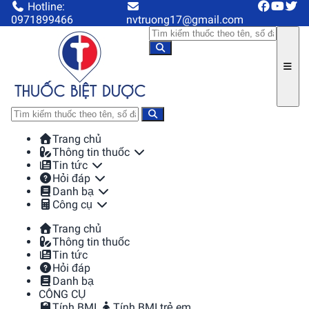
Hotline:
0971899466
nvtruong17@gmail.com
Trang chủ
Thông tin thuốc
Tin tức
Hỏi đáp
Danh bạ
Công cụ
Trang chủ
Thông tin thuốc
Tin tức
Hỏi đáp
Danh bạ
CÔNG CỤ
Tính BMI
Tính BMI trẻ em