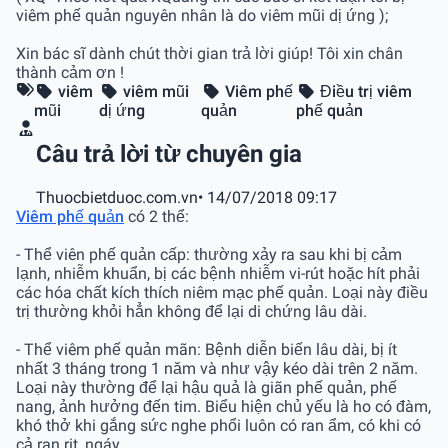
viêm phế quản nguyên nhân là do viêm mũi dị ứng );
Xin bác sĩ dành chút thời gian trả lời giúp! Tôi xin chân
thành cảm ơn !
viêm
viêm mũi
Viêm phế
Điều trị viêm
mũi
dị ứng
quản
phế quản
Câu trả lời từ chuyên gia
Thuocbietduoc.com.vn
• 14/07/2018 09:17
Viêm phế quản
có 2 thể:
- Thể viên phế quản cấp: thường xảy ra sau khi bị cảm
lạnh, nhiễm khuẩn, bị các bệnh nhiễm vi-rút hoặc hít phải
các hóa chất kích thích niêm mạc phế quản. Loại này điều
trị thường khỏi hẳn không để lại di chứng lâu dài.
- Thể viêm phế quản mãn: Bệnh diễn biến lâu dài, bị ít
nhất 3 tháng trong 1 năm và như vậy kéo dài trên 2 năm.
Loại này thường để lại hậu quả là giãn phế quản, phế
nang, ảnh hưởng đến tim. Biểu hiện chủ yếu là ho có đàm,
khó thở khi gắng sức nghe phổi luôn có ran ẩm, có khi có
cả ran rit, ngáy…