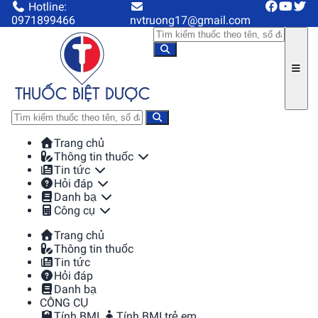
Hotline:
0971899466
nvtruong17@gmail.com
Trang chủ
Thông tin thuốc
Tin tức
Hỏi đáp
Danh bạ
Công cụ
Trang chủ
Thông tin thuốc
Tin tức
Hỏi đáp
Danh bạ
CÔNG CỤ
Tính BMI
Tính BMI trẻ em