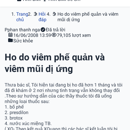
Trang
Hỏi
Ho do viêm phế quản và viêm
chủ
đáp
mũi dị ứng
P
phan thanh nga
Đã trả lời
16/06/2008 13:59
79,105 lượt xem
Sức khỏe
Ho do viêm phế quản và
viêm mũi dị ứng
Thưa bác sĩ, Tôi hiện tại đang bị ho đã hơn 1 tháng và tôi
đã đi khám ở 2 nơi nhưng tình trạng vẫn không thay đổi
.Theo sự hướng dẫn của các thầy thuốc tôi đã uống
những loại thuốc sau:
1. bổ phế
2. presdilon
3. brotox
4. nước xúc miệng TB.
( XQ- Theo kết quả XQuang thì các bác sĩ kết luận tôi bị