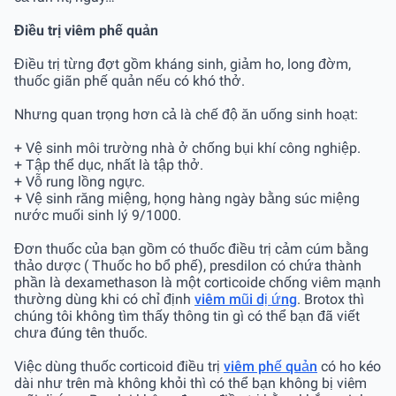
Điều trị viêm phế quản
Điều trị từng đợt gồm kháng sinh, giảm ho, long đờm,
thuốc giãn phế quản nếu có khó thở.
Nhưng quan trọng hơn cả là chế độ ăn uống sinh hoạt:
+ Vệ sinh môi trường nhà ở chống bụi khí công nghiệp.
+ Tập thể dục, nhất là tập thở.
+ Vỗ rung lồng ngực.
+ Vệ sinh răng miệng, họng hàng ngày bằng súc miệng
nước muối sinh lý 9/1000.
Đơn thuốc của bạn gồm có thuốc điều trị cảm cúm bằng
thảo dược ( Thuốc ho bổ phế), presdilon có chứa thành
phần là dexamethason là một corticoide chống viêm mạnh
thường dùng khi có chỉ định
viêm mũi dị ứng
. Brotox thì
chúng tôi không tìm thấy thông tin gì có thể bạn đã viết
chưa đúng tên thuốc.
Việc dùng thuốc corticoid điều trị
viêm phế quản
có ho kéo
dài như trên mà không khỏi thì có thể bạn không bị viêm