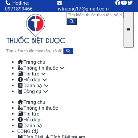
Hotline:
0971899466
nvtruong17@gmail.com
Trang chủ
Thông tin thuốc
Tin tức
Hỏi đáp
Danh bạ
Công cụ
Trang chủ
Thông tin thuốc
Tin tức
Hỏi đáp
Danh bạ
CÔNG CỤ
Tính BMI
Tính BMI trẻ em