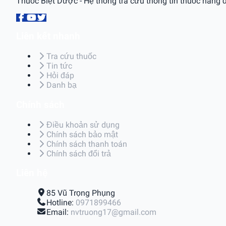
Thuốc Biệt Dược - Hệ thống tra cứu thông tin thuốc hàng đ
Liên kết nhanh
Tra cứu thuốc
Tin tức
Hỏi đáp
Danh bạ
Chính sách
Điều khoản sử dụng
Chính sách bảo mật
Chính sách thanh toán
Chính sách đổi trả
Liên hệ
85 Vũ Trọng Phụng
Hotline:
0971899466
Email:
nvtruong17@gmail.com