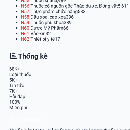
N55
Thuốc khác
5,989
N56
Thuốc có nguồn gốc Thảo dược, Động vật
5,611
N57
Thực phẩm chức năng
583
N58
Dầu xoa, cao xoa
396
N59
Thuốc phụ khoa
389
N60
Dược Mỹ Phẩm
66
N61
Vắc-xin
32
N62
Thiết bị y tế
17
Thống kê
68K+
Loại thuốc
5K+
Tin tức
7K+
Hỏi đáp
100%
Miễn phí
Về chúng tôi