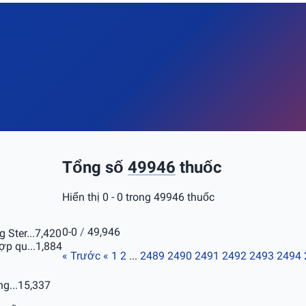
Tổng số
49946
thuốc
Hiển thị 0 - 0 trong 49946 thuốc
0-0
/
49,946
Ster...
7,420
p qu...
1,884
« Trước
«
1
2
...
2489
2490
2491
2492
2493
2494
g...
15,337