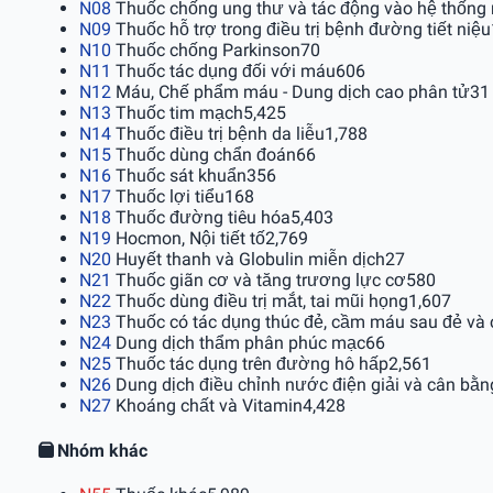
N08
Thuốc chống ung thư và tác động vào hệ thống 
N09
Thuốc hỗ trợ trong điều trị bệnh đường tiết niệu
N10
Thuốc chống Parkinson
70
N11
Thuốc tác dụng đối với máu
606
N12
Máu, Chế phẩm máu - Dung dịch cao phân tử
31
N13
Thuốc tim mạch
5,425
N14
Thuốc điều trị bệnh da liễu
1,788
N15
Thuốc dùng chẩn đoán
66
N16
Thuốc sát khuẩn
356
N17
Thuốc lợi tiểu
168
N18
Thuốc đường tiêu hóa
5,403
N19
Hocmon, Nội tiết tố
2,769
N20
Huyết thanh và Globulin miễn dịch
27
N21
Thuốc giãn cơ và tăng trương lực cơ
580
N22
Thuốc dùng điều trị mắt, tai mũi họng
1,607
N23
Thuốc có tác dụng thúc đẻ, cầm máu sau đẻ và 
N24
Dung dịch thẩm phân phúc mạc
66
N25
Thuốc tác dụng trên đường hô hấp
2,561
N26
Dung dịch điều chỉnh nước điện giải và cân bằng
N27
Khoáng chất và Vitamin
4,428
Nhóm khác