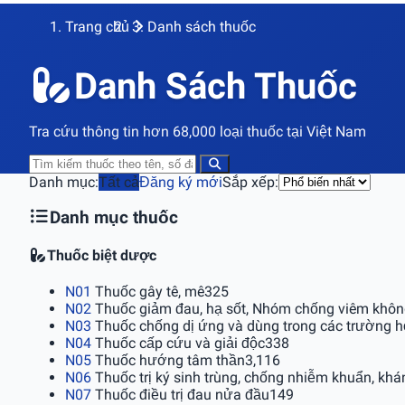
Trang chủ
Danh sách thuốc
Danh Sách Thuốc
Tra cứu thông tin hơn 68,000 loại thuốc tại Việt Nam
Danh mục:
Tất cả
Đăng ký mới
Sắp xếp:
Danh mục thuốc
Thuốc biệt dược
N01
Thuốc gây tê, mê
325
N02
Thuốc giảm đau, hạ sốt, Nhóm chống viêm không 
N03
Thuốc chống dị ứng và dùng trong các trường hợ
N04
Thuốc cấp cứu và giải độc
338
N05
Thuốc hướng tâm thần
3,116
N06
Thuốc trị ký sinh trùng, chống nhiễm khuẩn, khán
N07
Thuốc điều trị đau nửa đầu
149