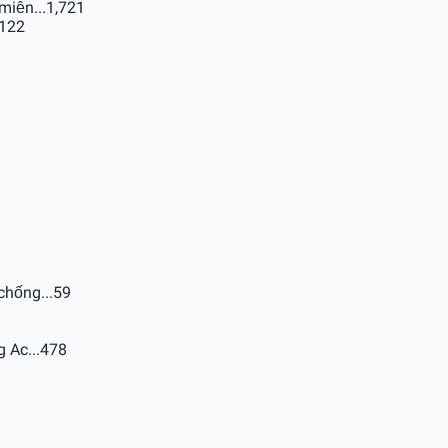
miễn...
1,721
122
chống...
59
 Ac...
478