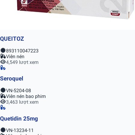
QUEITOZ
893110047223
Viên nén
4,549 lượt xem
Seroquel
VN-5204-08
Viên nén bao phim
3,463 lượt xem
Quetidin 25mg
VN-13234-11