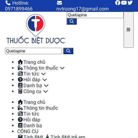
Hotline:
0971899466
nvtruong17@gmail.com
Trang chủ
Thông tin thuốc
Tin tức
Hỏi đáp
Danh bạ
Công cụ
Trang chủ
Thông tin thuốc
Tin tức
Hỏi đáp
Danh bạ
CÔNG CỤ
Tính BMI
Tính BMI trẻ em