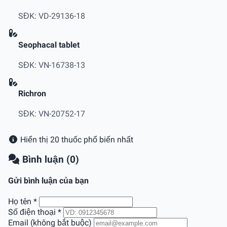
SĐK: VD-29136-18
Seophacal tablet
SĐK: VN-16738-13
Richron
SĐK: VN-20752-17
Hiển thị 20 thuốc phổ biến nhất
Bình luận (0)
Gửi bình luận của bạn
Họ tên
*
Số điện thoại
*
Email (không bắt buộc)