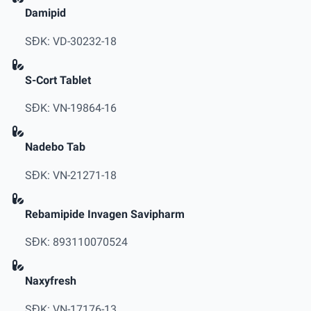
Damipid
SĐK: VD-30232-18
S-Cort Tablet
SĐK: VN-19864-16
Nadebo Tab
SĐK: VN-21271-18
Rebamipide Invagen Savipharm
SĐK: 893110070524
Naxyfresh
SĐK: VN-17176-13