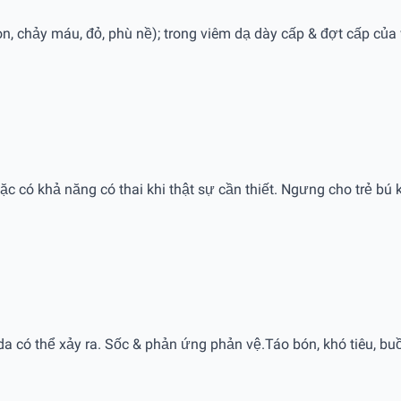
òn, chảy máu, đỏ, phù nề); trong viêm dạ dày cấp & đợt cấp củ
ặc có khả năng có thai khi thật sự cần thiết. Ngưng cho trẻ bú
a có thể xảy ra. Sốc & phản ứng phản vệ.Táo bón, khó tiêu, buồ