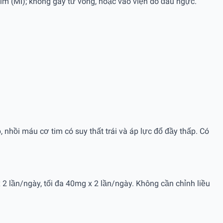
tim (MI); không gây tử vong, hoặc vào viện do đau ngực.
nhồi máu cơ tim có suy thất trái và áp lực đổ đầy thấp. Có
2 lần/ngày, tối đa 40mg x 2 lần/ngày. Không cần chỉnh liều