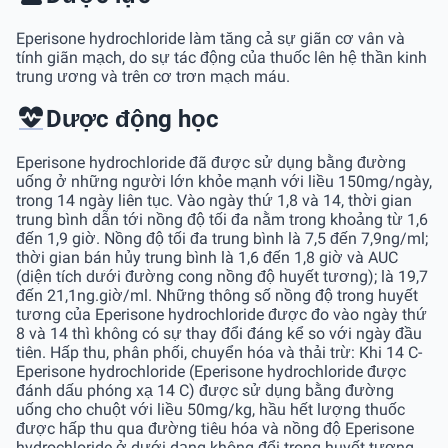
Eperisone hydrochloride làm tăng cả sự giãn cơ vân và
tính giãn mạch, do sự tác động của thuốc lên hệ thần kinh
trung ương và trên cơ trơn mạch máu.
Dược động học
Eperisone hydrochloride đã được sử dụng bằng đường
uống ở những người lớn khỏe mạnh với liều 150mg/ngày,
trong 14 ngày liên tục. Vào ngày thứ 1,8 và 14, thời gian
trung bình dẫn tới nồng độ tối đa nằm trong khoảng từ 1,6
đến 1,9 giờ. Nồng độ tối đa trung bình là 7,5 đến 7,9ng/ml;
thời gian bán hủy trung bình là 1,6 đến 1,8 giờ và AUC
(diện tích dưới đường cong nồng độ huyết tương); là 19,7
đến 21,1ng.giờ/ml. Những thông số nồng độ trong huyết
tương của Eperisone hydrochloride được đo vào ngày thứ
8 và 14 thì không có sự thay đổi đáng kể so với ngày đầu
tiên. Hấp thu, phân phối, chuyển hóa và thải trừ: Khi 14 C-
Eperisone hydrochloride (Eperisone hydrochloride được
đánh dấu phóng xạ 14 C) được sử dụng bằng đường
uống cho chuột với liều 50mg/kg, hầu hết lượng thuốc
được hấp thu qua đường tiêu hóa và nồng độ Eperisone
hydrochloride ở dưới dạng không đổi trong huyết tương