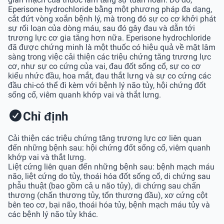
Eperisone hydrochloride bằng một phương pháp đa dạng,
cắt đứt vòng xoắn bệnh lý, mà trong đó sự co cơ khởi phát
sự rối loạn của dòng máu, sau đó gây đau và dẫn tới
trương lực cơ gia tăng hơn nữa. Eperisone hydrochloride
đã được chứng minh là một thuốc có hiệu quả về mặt lâm
sàng trong việc cải thiện các triệu chứng tăng trương lực
cơ, như sự co cứng của vai, đau đốt sống cổ, sự co cơ
kiểu nhức đầu, hoa mắt, đau thắt lưng và sự co cứng các
đầu chi-có thể đi kèm với bệnh lý não tủy, hội chứng đốt
sống cổ, viêm quanh khớp vai và thắt lưng.
Chỉ định
Cải thiện các triệu chứng tăng trương lực cơ liên quan
đến những bệnh sau: hội chứng đốt sống cổ, viêm quanh
khớp vai và thắt lưng.
Liệt cứng liên quan đến những bệnh sau: bệnh mạch máu
não, liệt cứng do tủy, thoái hóa đốt sống cổ, di chứng sau
phẫu thuật (bao gồm cả u não tủy), di chứng sau chấn
thương (chấn thương tủy, tổn thương đầu), xơ cứng cột
bên teo cơ, bại não, thoái hóa tủy, bệnh mạch máu tủy và
các bệnh lý não tủy khác.