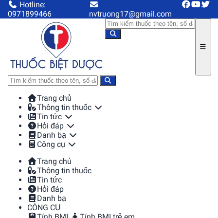
Hotline:
0971899466
nvtruong17@gmail.com
Trang chủ
Thông tin thuốc
Tin tức
Hỏi đáp
Danh bạ
Công cụ
Trang chủ
Thông tin thuốc
Tin tức
Hỏi đáp
Danh bạ
CÔNG CỤ
Tính BMI
Tính BMI trẻ em