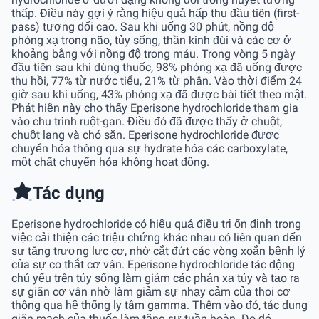
thấp. Ðiều này gợi ý rằng hiệu quả hấp thu đầu tiên (first-
pass) tương đối cao. Sau khi uống 30 phút, nồng độ
phóng xạ trong não, tủy sống, thần kinh đùi và các cơ ở
khoảng bằng với nồng độ trong máu. Trong vòng 5 ngày
đầu tiên sau khi dùng thuốc, 98% phóng xạ đã uống được
thu hồi, 77% từ nước tiểu, 21% từ phân. Vào thời điểm 24
giờ sau khi uống, 43% phóng xạ đã được bài tiết theo mật.
Phát hiện này cho thấy Eperisone hydrochloride tham gia
vào chu trình ruột-gan. Ðiều đó đã được thấy ở chuột,
chuột lang và chó săn. Eperisone hydrochloride được
chuyển hóa thông qua sự hydrate hóa các carboxylate,
một chất chuyển hóa không hoạt động.
Tác dụng
Eperisone hydrochloride có hiệu quả điều trị ổn định trong
việc cải thiện các triệu chứng khác nhau có liên quan đến
sự tăng trương lực cơ, nhờ cắt đứt các vòng xoắn bệnh lý
của sự co thắt cơ vân. Eperisone hydrochloride tác động
chủ yếu trên tủy sống làm giảm các phản xạ tủy và tạo ra
sự giãn cơ vân nhờ làm giảm sự nhạy cảm của thoi cơ
thông qua hệ thống ly tâm gamma. Thêm vào đó, tác dụng
giãn mạch của thuốc làm tăng sự tuần hoàn. Do đó,