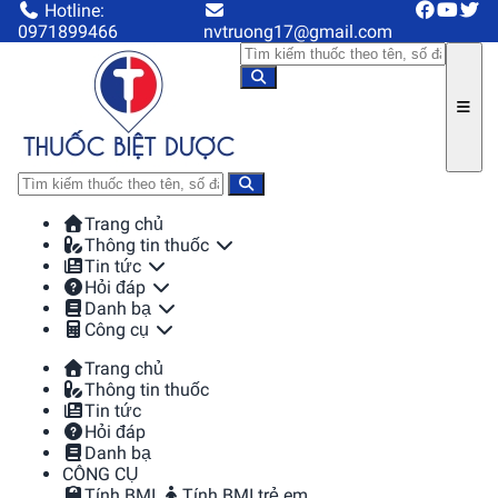
Hotline:
0971899466
nvtruong17@gmail.com
Trang chủ
Thông tin thuốc
Tin tức
Hỏi đáp
Danh bạ
Công cụ
Trang chủ
Thông tin thuốc
Tin tức
Hỏi đáp
Danh bạ
CÔNG CỤ
Tính BMI
Tính BMI trẻ em