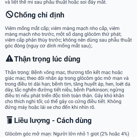
và liệt thể mi sau phẫu thuật hoặc soi đáy mắt.
Chống chỉ định
Viêm mống mắt cấp; viêm màng mạch nho cấp, viêm
màng mạch nho trước, một số dạng glôcôm thứ phát;
viêm cấp phân thùy trước; không nên dùng sau phẫu thuật
góc đóng (nguy cơ dính mống mắt sau);.
Thận trọng lúc dùng
Thận trọng: Bệnh võng mạc, thương tổn kết mạc hoặc
giác mạc; theo dõi nhãn áp trong glôcôm góc mở mạn và
trong điều trị dài hạn; bệnh tim, tăng huyết áp, hen, loét dạ
dày, tắc nghẽn đường tiết niệu, bệnh Parkinson; ngừng
điều trị nếu phát triển độc tính toàn thân. Gây khó khăn
cho thích nghi tối; có thể gây co cứng điều tiết. Không
đứng máy hoặc lái xe cho đến khi nhìn rõ.
Liều lượng - Cách dùng
Glôcôm góc mở mạn: Người lớn nhỏ 1 giọt (2% hoặc 4%)