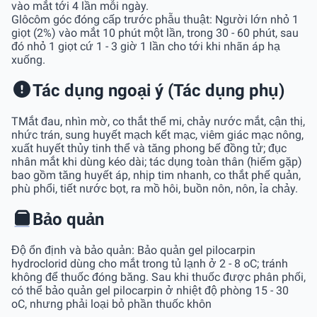
vào mắt tới 4 lần mỗi ngày.
Glôcôm góc đóng cấp trước phẫu thuật: Người lớn nhỏ 1
giọt (2%) vào mắt 10 phút một lần, trong 30 - 60 phút, sau
đó nhỏ 1 giọt cứ 1 - 3 giờ 1 lần cho tới khi nhãn áp hạ
xuống.
Tác dụng ngoại ý (Tác dụng phụ)
TMắt đau, nhìn mờ, co thắt thể mi, chảy nước mắt, cận thị,
nhức trán, sung huyết mạch kết mạc, viêm giác mạc nông,
xuất huyết thủy tinh thể và tăng phong bế đồng tử; đục
nhân mắt khi dùng kéo dài; tác dụng toàn thân (hiếm gặp)
bao gồm tăng huyết áp, nhịp tim nhanh, co thắt phế quản,
phù phổi, tiết nước bọt, ra mồ hôi, buồn nôn, nôn, ỉa chảy.
Bảo quản
Độ ổn định và bảo quản: Bảo quản gel pilocarpin
hydroclorid dùng cho mắt trong tủ lạnh ở 2 - 8 oC; tránh
không để thuốc đóng băng. Sau khi thuốc được phân phối,
có thể bảo quản gel pilocarpin ở nhiệt độ phòng 15 - 30
oC, nhưng phải loại bỏ phần thuốc khôn